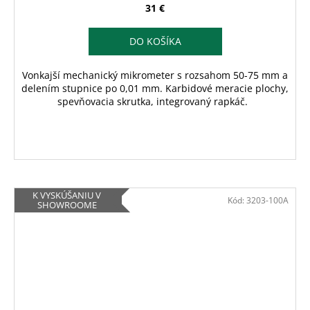
31 €
DO KOŠÍKA
Vonkajší mechanický mikrometer s rozsahom 50-75 mm a
delením stupnice po 0,01 mm. Karbidové meracie plochy,
spevňovacia skrutka, integrovaný rapkáč.
K VYSKÚŠANIU V
Kód:
3203-100A
SHOWROOME