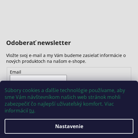
Odoberať newsletter
Vložte svoj e-mail a my Vám budeme zasielať informácie o
nových produktoch na našom e-shope.
Email
Vložením e-mailu súhlasíte s
podmienkami ochrany
Súbory cookies a ďalšie technológie používame, aby
osobných údajov
sme Vám návštevníkom našich web stránok mohli
zabezpečiť čo najlepší užívateľský komfort. Viac
PRIHLÁSIŤ SA
informácií
tu
.
Nastavenie
Vytvoril Shoptet