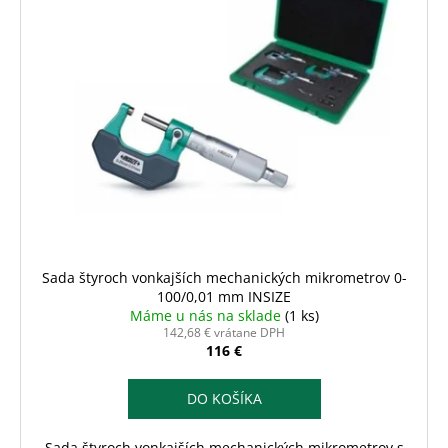
r
č
p
a
o
i
m
d
s
e
u
p
k
r
t
o
o
d
v
u
k
t
o
Sada štyroch vonkajších mechanických mikrometrov 0-
v
100/0,01 mm INSIZE
Máme u nás na sklade
(1 ks)
142,68 € vrátane DPH
116 €
DO KOŠÍKA
Sada štyroch vonkajších mechanických mikrometrov s