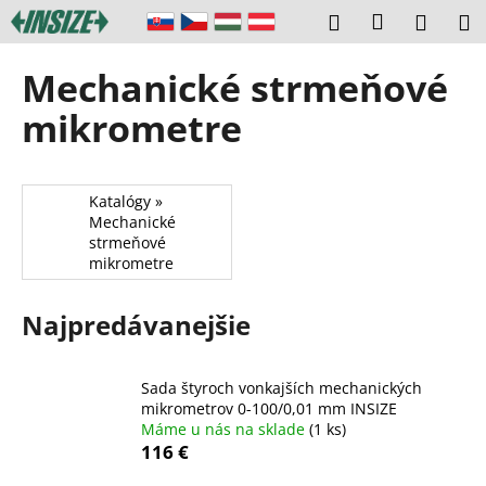
K
Prejsť
Prihláseni
Hľadať
Náku
M
na
o
obsah
Späť
Späť
košík
š
Mechanické strmeňové
í
Č
mikrometre
k
o
p
o
Katalógy »
Mechanické
t
strmeňové
r
mikrometre
e
b
Najpredávanejšie
u
j
Sada štyroch vonkajších mechanických
e
mikrometrov 0-100/0,01 mm INSIZE
t
Máme u nás na sklade
(1 ks)
e
116 €
n