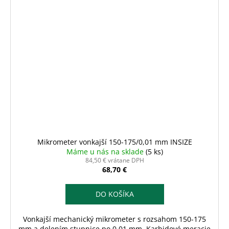
Mikrometer vonkajší 150-175/0,01 mm INSIZE
Máme u nás na sklade
(5 ks)
84,50 € vrátane DPH
68,70 €
DO KOŠÍKA
Vonkajší mechanický mikrometer s rozsahom 150-175
mm a delením stupnice po 0,01 mm. Karbidové meracie