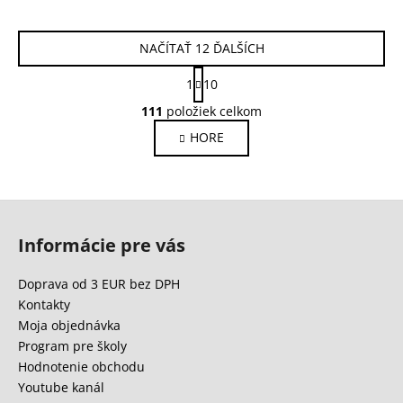
NAČÍTAŤ 12 ĎALŠÍCH
S
1
10
t
O
r
111
položiek celkom
v
á
HORE
l
n
k
á
o
d
v
a
Z
a
c
n
á
i
Informácie pre vás
i
p
e
e
ä
p
Doprava od 3 EUR bez DPH
r
t
Kontakty
v
i
Moja objednávka
k
e
Program pre školy
y
Hodnotenie obchodu
v
Youtube kanál
ý