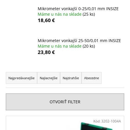
á
Mikrometer vonkajší 0-25/0,01 mm INSIZE
j
Máme u nás na sklade
(25 ks)
18,60 €
s
ť
?
Mikrometer vonkajší 25-50/0,01 mm INSIZE
Máme u nás na sklade
(20 ks)
23,80 €
HĽADAŤ
R
a
Najpredávanejšie
Najlacnejšie
Najdrahšie
Abecedne
d
O
e
d
n
OTVORIŤ FILTER
p
i
o
e
r
V
Kód:
3202-1004A
p
ú
ý