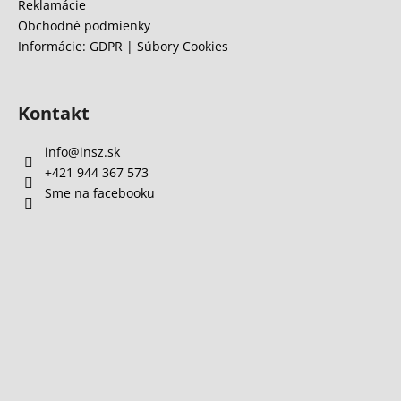
Reklamácie
p
Obchodné podmienky
i
Informácie: GDPR | Súbory Cookies
s
u
Kontakt
info
@
insz.sk
+421 944 367 573
Sme na facebooku