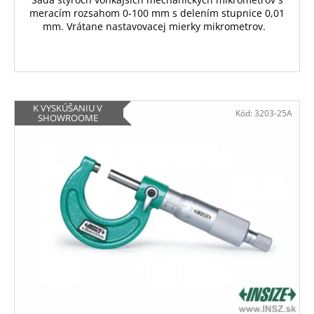
meracím rozsahom 0-100 mm s delením stupnice 0,01
mm. Vrátane nastavovacej mierky mikrometrov.
K VYSKÚŠANIU V
Kód:
3203-25A
SHOWROOME