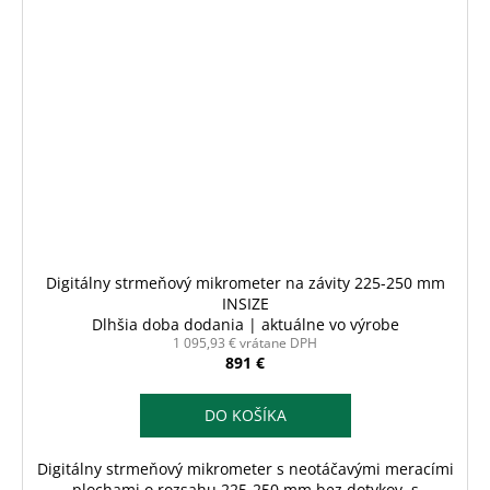
Digitálny strmeňový mikrometer na závity 225-250 mm
INSIZE
Dlhšia doba dodania | aktuálne vo výrobe
1 095,93 € vrátane DPH
891 €
DO KOŠÍKA
Digitálny strmeňový mikrometer s neotáčavými meracími
plochami o rozsahu 225-250 mm bez dotykov, s