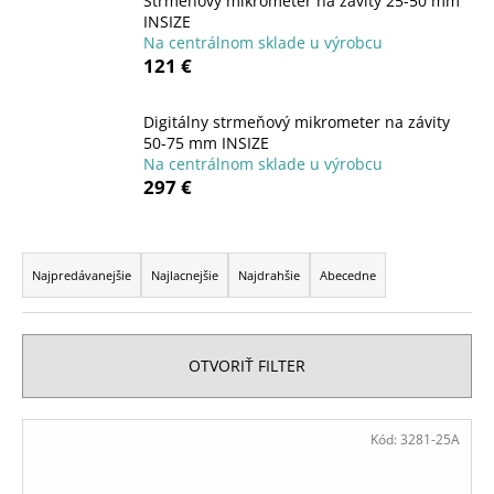
Strmeňový mikrometer na závity 25-50 mm
á
INSIZE
Na centrálnom sklade u výrobcu
j
121 €
s
ť
Digitálny strmeňový mikrometer na závity
?
50-75 mm INSIZE
Na centrálnom sklade u výrobcu
297 €
R
HĽADAŤ
a
Najpredávanejšie
Najlacnejšie
Najdrahšie
Abecedne
d
e
O
n
OTVORIŤ FILTER
d
i
p
e
o
V
Kód:
3281-25A
p
r
ý
ú
r
p