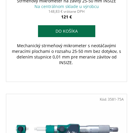
Strmeňový mikrometer na závity 25-50 mm INSIZE
Na centrálnom sklade u výrobcu
148,83 € vrátane DPH
121 €
DO KOŠÍKA
Mechanický strmeňový mikrometer s neotáčavými
meracími plochami o rozsahu 25-50 mm bez dotykov, s
delením stupnice 0,01 mm pre meranie závitov od
INSIZE.
Kód:
3581-75A