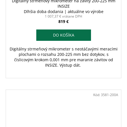
Digitálny strmeňový mikrometer na závity 200-225 mm
INSIZE
Dlhšia doba dodania | aktuálne vo výrobe
1 007,37 € vrátane DPH
819 €
DO KOŠÍKA
Digitálny strmeňový mikrometer s neotáčavými meracími
plochami o rozsahu 200-225 mm bez dotykov, s
číslicovým krokom 0,001 mm pre maranie závitov od
INSIZE. Výstup dát.
Kód:
3581-200A