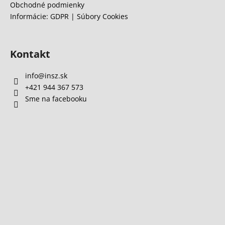
Obchodné podmienky
i
Informácie: GDPR | Súbory Cookies
s
u
Kontakt
info
@
insz.sk
+421 944 367 573
Sme na facebooku