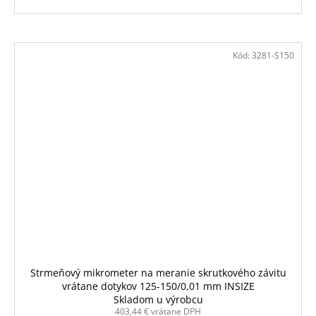
Kód:
3281-S150
Strmeňový mikrometer na meranie skrutkového závitu
vrátane dotykov 125-150/0,01 mm INSIZE
Skladom u výrobcu
403,44 € vrátane DPH