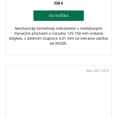
328 €
DO KOŠÍKA
Mechanický strmeňový mikrometer s neotáčavými
meracími plochami o rozsahu 125-150 mm vrátane
dotykov, s delením stupnice 0,01 mm na meranie závitov
od INSIZE.
Kód:
3281-S275