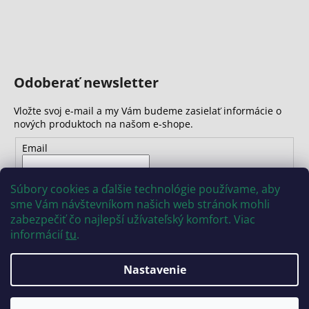
Odoberať newsletter
Vložte svoj e-mail a my Vám budeme zasielať informácie o
nových produktoch na našom e-shope.
Email
Vložením e-mailu súhlasíte s
podmienkami ochrany
Súbory cookies a ďalšie technológie používame, aby
osobných údajov
sme Vám návštevníkom našich web stránok mohli
zabezpečiť čo najlepší užívateľský komfort. Viac
PRIHLÁSIŤ SA
informácií
tu
.
Nastavenie
Vytvoril Shoptet
Copyright 2026
INSIZE
. Všetky práva vyhradené.
Upraviť