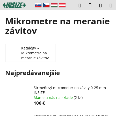
K
Prejsť
Prihláseni
Hľadať
Náku
M
na
o
obsah
Späť
Späť
košík
š
Mikrometre na meranie
í
Č
závitov
k
o
p
o
Katalógy »
Mikrometre na
t
meranie závitov
r
e
Najpredávanejšie
b
u
j
Strmeňový mikrometer na závity 0-25 mm
INSIZE
e
Máme u nás na sklade
(2 ks)
t
106 €
e
n