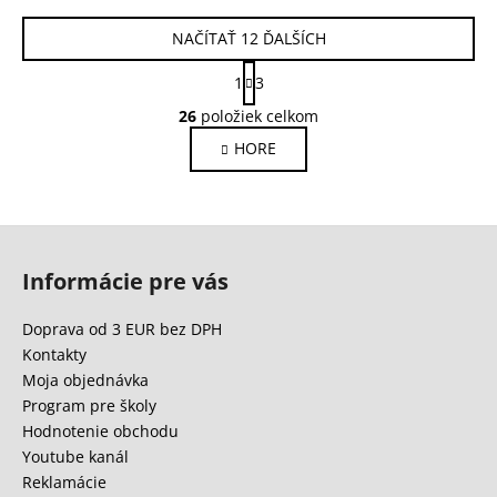
NAČÍTAŤ 12 ĎALŠÍCH
S
1
3
t
O
r
26
položiek celkom
v
á
HORE
l
n
k
á
o
d
v
a
Z
a
c
n
á
i
Informácie pre vás
i
p
e
e
ä
p
Doprava od 3 EUR bez DPH
r
t
Kontakty
v
i
Moja objednávka
k
e
Program pre školy
y
Hodnotenie obchodu
v
Youtube kanál
ý
Reklamácie
p