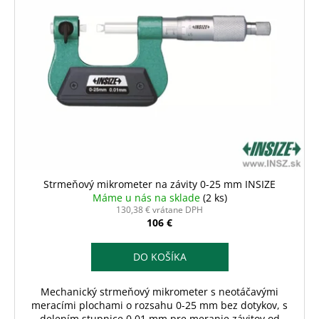
č
o
i
a
d
s
m
u
e
p
k
r
t
o
o
d
v
u
k
t
o
Strmeňový mikrometer na závity 0-25 mm INSIZE
v
Máme u nás na sklade
(2 ks)
130,38 € vrátane DPH
106 €
DO KOŠÍKA
Mechanický strmeňový mikrometer s neotáčavými
meracími plochami o rozsahu 0-25 mm bez dotykov, s
delením stupnice 0,01 mm pre meranie závitov od