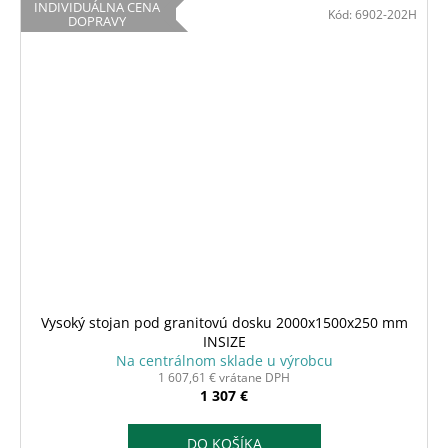
INDIVIDUÁLNA CENA
Kód:
6902-202H
DOPRAVY
Vysoký stojan pod granitovú dosku 2000x1500x250 mm
INSIZE
Na centrálnom sklade u výrobcu
1 607,61 € vrátane DPH
1 307 €
DO KOŠÍKA