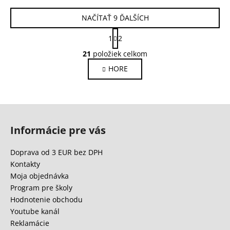
NAČÍTAŤ 9 ĎALŠÍCH
S
1
2
t
O
r
21
položiek celkom
v
á
HORE
l
n
k
á
o
d
v
a
Z
a
c
n
á
i
Informácie pre vás
i
p
e
e
ä
p
Doprava od 3 EUR bez DPH
r
t
Kontakty
v
i
Moja objednávka
k
e
Program pre školy
y
Hodnotenie obchodu
v
Youtube kanál
ý
Reklamácie
p