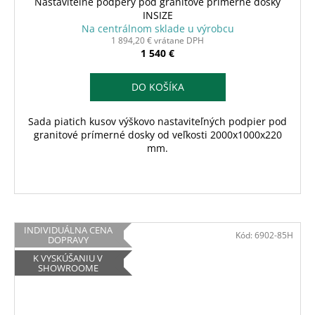
Nastaviteľné podpery pod granitové prímerné dosky
INSIZE
Na centrálnom sklade u výrobcu
1 894,20 € vrátane DPH
1 540 €
DO KOŠÍKA
Sada piatich kusov výškovo nastaviteľných podpier pod
granitové prímerné dosky od veľkosti 2000x1000x220
mm.
INDIVIDUÁLNA CENA
Kód:
6902-85H
DOPRAVY
K VYSKÚŠANIU V
SHOWROOME