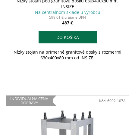
Nízky stojan pod granitovú dosku 630x400x80 mm,
INSIZE
Na centrálnom sklade u výrobcu
599,01 € vrátane DPH
487 €
DO KOŠÍKA
Nízky stojan na prímerné granitové dosky s rozmermi
630x400x80 mm od INSIZE.
INDIVIDUÁLNA CENA
Kód:
6902-107A
DOPRAVY