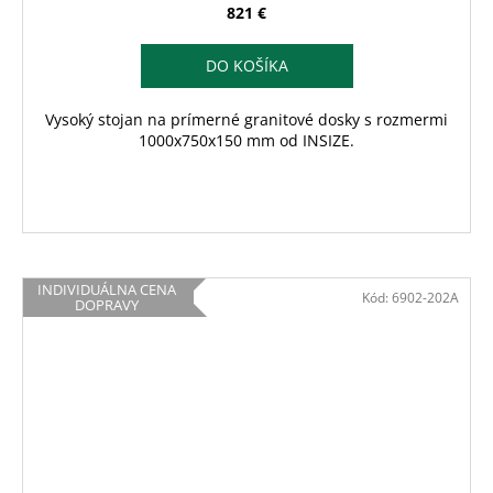
821 €
DO KOŠÍKA
Vysoký stojan na prímerné granitové dosky s rozmermi
1000x750x150 mm od INSIZE.
INDIVIDUÁLNA CENA
Kód:
6902-202A
DOPRAVY