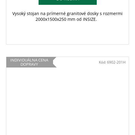
Vysoký stojan na prímerné granitové dosky s rozmermi
2000x1500x250 mm od INSIZE.
INDIVIDUÁLNA CENA
Kód:
6902-201H
DOPRAVY