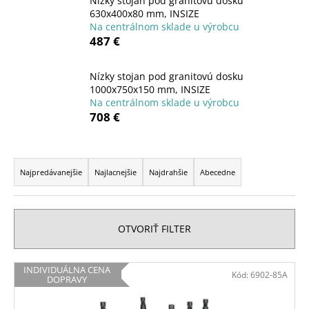
Nízky stojan pod granitovú dosku
á
630x400x80 mm, INSIZE
Na centrálnom sklade u výrobcu
j
487 €
s
ť
Nízky stojan pod granitovú dosku
?
1000x750x150 mm, INSIZE
Na centrálnom sklade u výrobcu
708 €
R
HĽADAŤ
a
Najpredávanejšie
Najlacnejšie
Najdrahšie
Abecedne
d
e
O
n
OTVORIŤ FILTER
d
i
p
e
o
V
INDIVIDUÁLNA CENA
Kód:
6902-85A
p
r
DOPRAVY
ý
ú
r
p