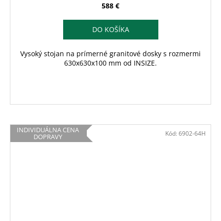
588 €
DO KOŠÍKA
Vysoký stojan na prímerné granitové dosky s rozmermi
630x630x100 mm od INSIZE.
INDIVIDUÁLNA CENA
Kód:
6902-64H
DOPRAVY