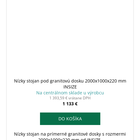
Nízky stojan pod granitovú dosku 2000x1000x220 mm
INSIZE
Na centrálnom sklade u výrobcu
1 393,59 € vrátane DPH
1 133 €
DO KOŠÍKA
Nízky stojan na prímerné granitové dosky s rozmermi
2000x1000x220 mm od INSIZE.