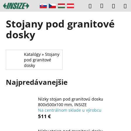
K
Prejsť
Prihláseni
Hľadať
Náku
M
na
o
obsah
Späť
Späť
košík
š
Stojany pod granitové
í
Č
dosky
k
o
p
o
Katalógy » Stojany
pod granitové
t
dosky
r
e
Najpredávanejšie
b
u
j
Nízky stojan pod granitovú dosku
800x500x100 mm, INSIZE
e
Na centrálnom sklade u výrobcu
t
511 €
e
n