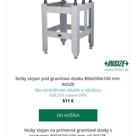
č
o
i
a
d
s
m
u
e
p
k
r
t
o
o
d
v
u
k
t
o
Nízky stojan pod granitovú dosku 800x500x100 mm,
v
INSIZE
Na centrálnom sklade u výrobcu
628,53 € vrátane DPH
511 €
DO KOŠÍKA
Nízky stojan na prímerné granitové dosky s
rozmermi 800x500x100 mm od INSIZE.