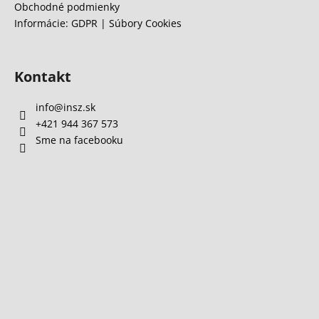
Obchodné podmienky
i
Informácie: GDPR | Súbory Cookies
s
u
Kontakt
info
@
insz.sk
+421 944 367 573
Sme na facebooku