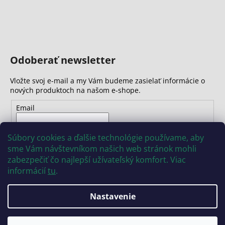
Odoberať newsletter
Vložte svoj e-mail a my Vám budeme zasielať informácie o
nových produktoch na našom e-shope.
Email
Vložením e-mailu súhlasíte s
podmienkami ochrany
Súbory cookies a ďalšie technológie používame, aby
osobných údajov
sme Vám návštevníkom našich web stránok mohli
zabezpečiť čo najlepší užívateľský komfort. Viac
PRIHLÁSIŤ SA
informácií
tu
.
Nastavenie
Vytvoril Shoptet
Copyright 2026
INSIZE
. Všetky práva vyhradené.
Upraviť