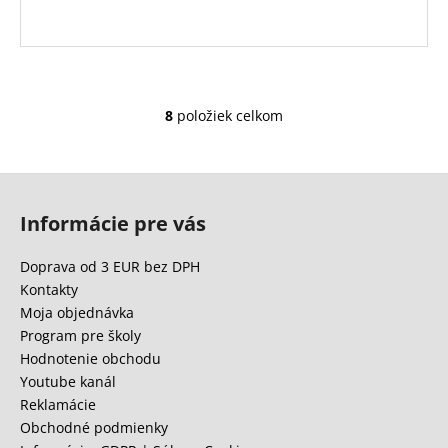
8
položiek celkom
O
v
l
Z
á
á
d
Informácie pre vás
p
a
c
ä
Doprava od 3 EUR bez DPH
i
t
Kontakty
e
i
Moja objednávka
p
e
Program pre školy
r
Hodnotenie obchodu
v
Youtube kanál
k
Reklamácie
y
Obchodné podmienky
v