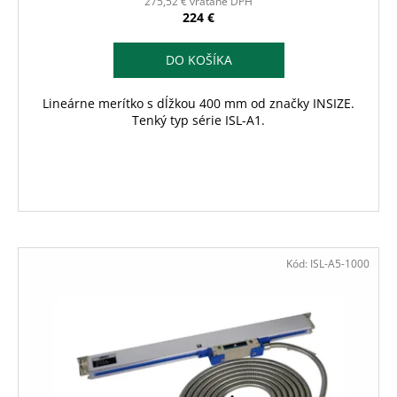
275,52 € vrátane DPH
224 €
DO KOŠÍKA
Lineárne merítko s dĺžkou 400 mm od značky INSIZE.
Tenký typ série ISL-A1.
Kód:
ISL-A5-1000