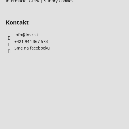
Informácie: GDPR | Súbory Cookies
ý
p
i
s
Kontakt
u
info
@
insz.sk
+421 944 367 573
Sme na facebooku