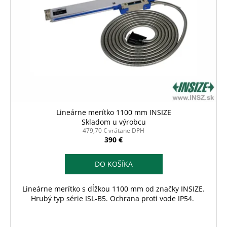
d
č
s
u
a
p
m
k
r
e
t
o
o
d
v
u
k
t
o
Lineárne merítko 1100 mm INSIZE
v
Skladom u výrobcu
479,70 € vrátane DPH
390 €
DO KOŠÍKA
Lineárne merítko s dĺžkou 1100 mm od značky INSIZE.
Hrubý typ série ISL-B5. Ochrana proti vode IP54.