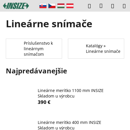
K
Prejsť
Prihláseni
Hľadať
Náku
M
na
o
obsah
Späť
Späť
košík
š
Lineárne snímače
í
Č
k
o
Príslušenstvo k
p
Katalógy »
lineárnym
Lineárne snímače
o
snímačom
t
r
Najpredávanejšie
e
b
u
Lineárne merítko 1100 mm INSIZE
Skladom u výrobcu
j
390 €
e
t
e
Lineárne merítko 400 mm INSIZE
Skladom u výrobcu
n