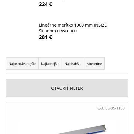
224 €
á
j
s
Lineárne merítko 1000 mm INSIZE
ť
Skladom u výrobcu
281 €
?
R
a
Najpredávanejšie
Najlacnejšie
Najdrahšie
Abecedne
HĽADAŤ
d
e
n
OTVORIŤ FILTER
i
O
d
e
V
p
Kód:
ISL-B5-1100
p
ý
o
r
p
r
o
ú
i