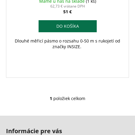
č
v
Máme u nás na sklade
(1 ks)
62,73 € vrátane DPH
a
51 €
m
e
DO KOŠÍKA
Dlouhé měřicí pásmo o rozsahu 0-50 m s rukojetí od
značky INSIZE.
1
položiek celkom
O
v
l
Z
á
á
d
Informácie pre vás
a