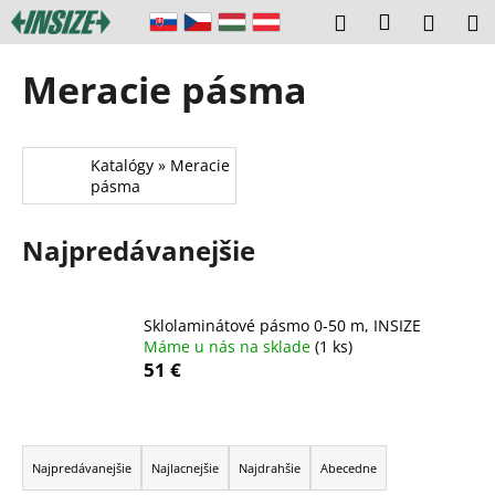
K
Prejsť
Prihláseni
Hľadať
Náku
M
na
o
obsah
Späť
Späť
košík
š
Meracie pásma
í
Č
k
o
Katalógy » Meracie
p
pásma
o
t
Najpredávanejšie
r
e
b
Sklolaminátové pásmo 0-50 m, INSIZE
u
Máme u nás na sklade
(1 ks)
51 €
j
e
t
R
e
a
Najpredávanejšie
Najlacnejšie
Najdrahšie
Abecedne
n