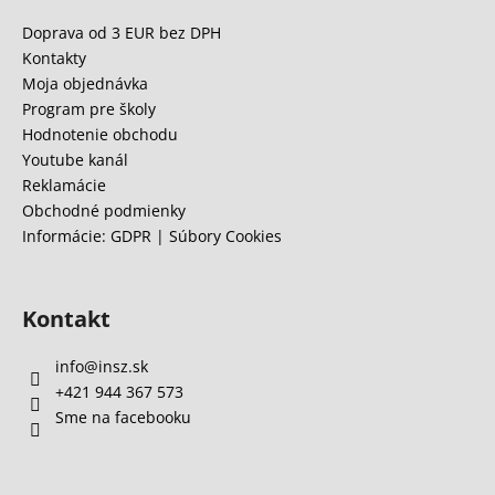
p
c
ä
Doprava od 3 EUR bez DPH
i
t
Kontakty
e
i
Moja objednávka
p
e
Program pre školy
r
Hodnotenie obchodu
v
Youtube kanál
k
Reklamácie
y
Obchodné podmienky
v
Informácie: GDPR | Súbory Cookies
ý
p
i
s
Kontakt
u
info
@
insz.sk
+421 944 367 573
Sme na facebooku