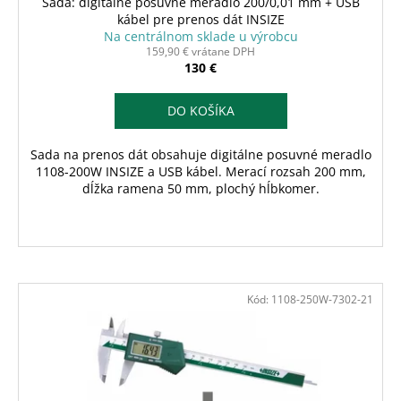
Sada: digitálne posuvné meradlo 200/0,01 mm + USB
kábel pre prenos dát INSIZE
Na centrálnom sklade u výrobcu
159,90 € vrátane DPH
130 €
DO KOŠÍKA
Sada na prenos dát obsahuje digitálne posuvné meradlo
1108-200W INSIZE a USB kábel. Merací rozsah 200 mm,
dĺžka ramena 50 mm, plochý hĺbkomer.
Kód:
1108-250W-7302-21