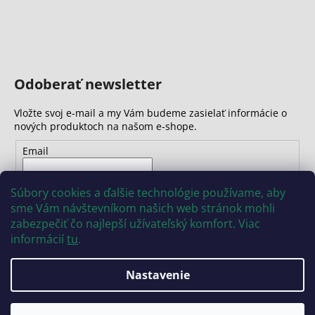
Odoberať newsletter
Vložte svoj e-mail a my Vám budeme zasielať informácie o
nových produktoch na našom e-shope.
Email
Vložením e-mailu súhlasíte s
podmienkami ochrany
Súbory cookies a ďalšie technológie používame, aby
osobných údajov
sme Vám návštevníkom našich web stránok mohli
zabezpečiť čo najlepší užívateľský komfort. Viac
PRIHLÁSIŤ SA
informácií
tu
.
Nastavenie
Vytvoril Shoptet
Copyright 2026
INSIZE
. Všetky práva vyhradené.
Upraviť