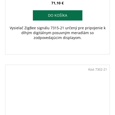
71,10 €
DO KOŠÍKA
Vysielač ZigBee signálu 7315-21 určený pre pripojenie k
dlhým digitálnym posuvným meradlám so
zodpovedajúcim displayom.
Kód:
7302-21