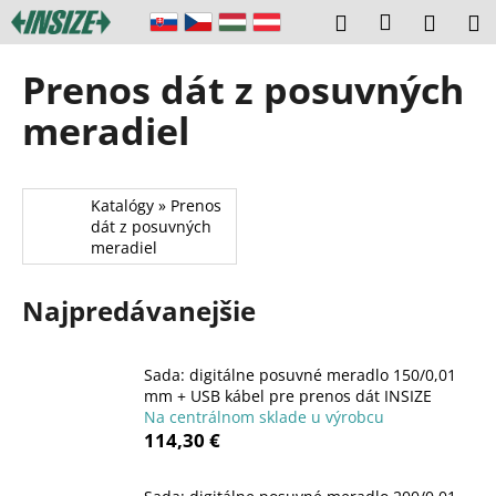
K
Prejsť
Prihláseni
Hľadať
Náku
M
na
o
obsah
Späť
Späť
košík
š
Prenos dát z posuvných
í
Č
meradiel
k
o
p
o
Katalógy » Prenos
dát z posuvných
t
meradiel
r
e
Najpredávanejšie
b
u
j
Sada: digitálne posuvné meradlo 150/0,01
mm + USB kábel pre prenos dát INSIZE
e
Na centrálnom sklade u výrobcu
t
114,30 €
e
n