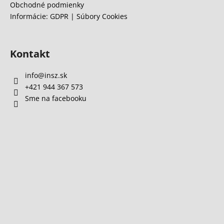
Obchodné podmienky
i
Informácie: GDPR | Súbory Cookies
s
u
Kontakt
info
@
insz.sk
+421 944 367 573
Sme na facebooku