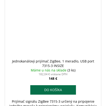
Jednokanálový prijímač ZigBee, 1 meradlo, USB port
7315-3 INSIZE
Máme u nás na sklade
(3 ks)
182,04 € vrátane DPH
148 €
DO KOŠÍKA
Prijímač signálu ZigBee 7315-3 určený na pripojenie
jedného merača k pripojenému vysielaču. Komunikácia