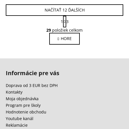
NAČÍTAŤ 12 ĎALŠÍCH
S
1
3
t
O
r
29
položiek celkom
v
á
HORE
l
n
k
á
o
d
v
a
Z
a
c
n
á
i
Informácie pre vás
i
p
e
e
ä
p
Doprava od 3 EUR bez DPH
r
t
Kontakty
v
i
Moja objednávka
k
e
Program pre školy
y
Hodnotenie obchodu
v
Youtube kanál
ý
Reklamácie
p