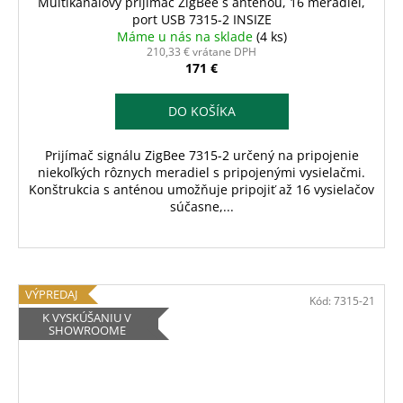
Multikanálový prijímač ZigBee s anténou, 16 meradiel,
port USB 7315-2 INSIZE
Máme u nás na sklade
(4 ks)
210,33 € vrátane DPH
171 €
DO KOŠÍKA
Prijímač signálu ZigBee 7315-2 určený na pripojenie
niekoľkých rôznych meradiel s pripojenými vysielačmi.
Konštrukcia s anténou umožňuje pripojiť až 16 vysielačov
súčasne,...
VÝPREDAJ
Kód:
7315-21
K VYSKÚŠANIU V
SHOWROOME