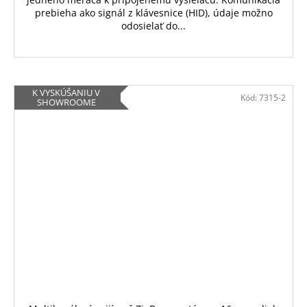
prebieha ako signál z klávesnice (HID), údaje možno
odosielať do...
K VYSKÚŠANIU V
Kód:
7315-2
SHOWROOME