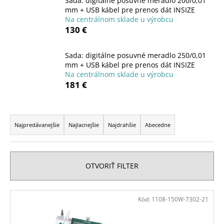
Sada: digitálne posuvné meradlo 200/0,01
á
mm + USB kábel pre prenos dát INSIZE
Na centrálnom sklade u výrobcu
j
130 €
s
ť
Sada: digitálne posuvné meradlo 250/0,01
?
mm + USB kábel pre prenos dát INSIZE
Na centrálnom sklade u výrobcu
181 €
R
HĽADAŤ
a
Najpredávanejšie
Najlacnejšie
Najdrahšie
Abecedne
d
e
O
n
OTVORIŤ FILTER
d
i
p
e
o
V
Kód:
1108-150W-7302-21
p
r
ý
ú
r
p