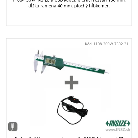
dĺžka ramena 40 mm, plochý hĺbkomer.
Kód:
1108-200W-7302-21