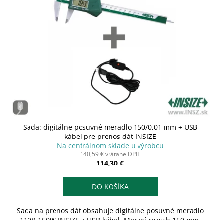
č
o
i
a
d
s
m
u
e
p
k
r
t
o
o
d
v
u
k
t
o
Sada: digitálne posuvné meradlo 150/0,01 mm + USB
v
kábel pre prenos dát INSIZE
Na centrálnom sklade u výrobcu
140,59 € vrátane DPH
114,30 €
DO KOŠÍKA
Sada na prenos dát obsahuje digitálne posuvné meradlo
1108-150W INSIZE a USB kábel. Merací rozsah 150 mm,