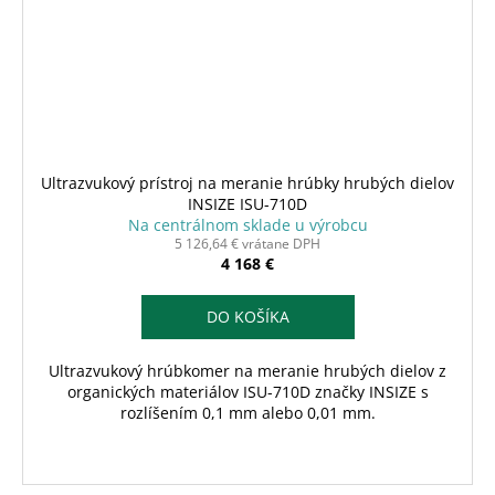
Ultrazvukový prístroj na meranie hrúbky hrubých dielov
INSIZE ISU-710D
Na centrálnom sklade u výrobcu
5 126,64 € vrátane DPH
4 168 €
DO KOŠÍKA
Ultrazvukový hrúbkomer na meranie hrubých dielov z
organických materiálov ISU-710D značky INSIZE s
rozlíšením 0,1 mm alebo 0,01 mm.