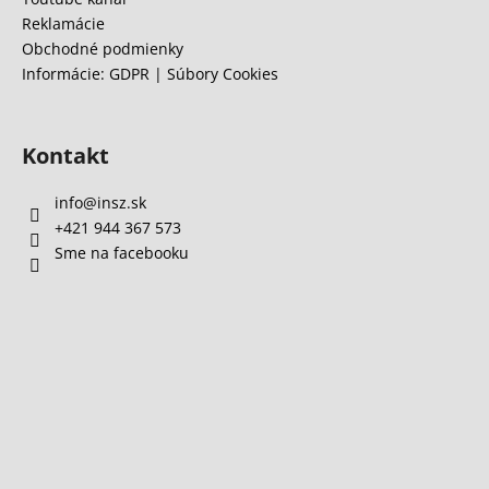
ý
Reklamácie
p
Obchodné podmienky
i
Informácie: GDPR | Súbory Cookies
s
u
Kontakt
info
@
insz.sk
+421 944 367 573
Sme na facebooku