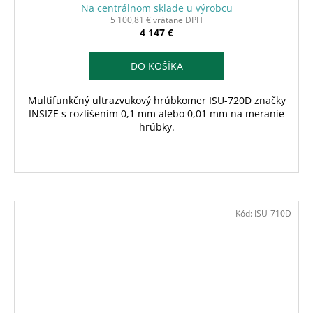
Na centrálnom sklade u výrobcu
5 100,81 € vrátane DPH
4 147 €
DO KOŠÍKA
Multifunkčný ultrazvukový hrúbkomer ISU-720D značky
INSIZE s rozlíšením 0,1 mm alebo 0,01 mm na meranie
hrúbky.
Kód:
ISU-710D