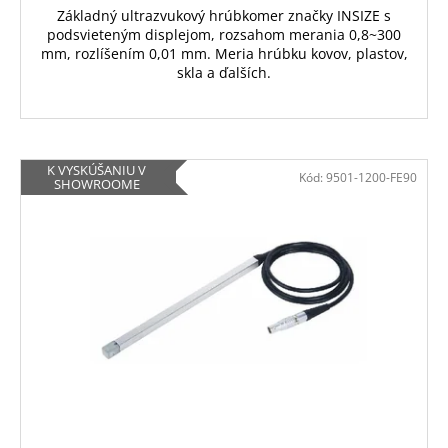
Základný ultrazvukový hrúbkomer značky INSIZE s
podsvieteným displejom, rozsahom merania 0,8~300
mm, rozlíšením 0,01 mm. Meria hrúbku kovov, plastov,
skla a ďalších.
K VYSKÚŠANIU V
Kód:
9501-1200-FE90
SHOWROOME