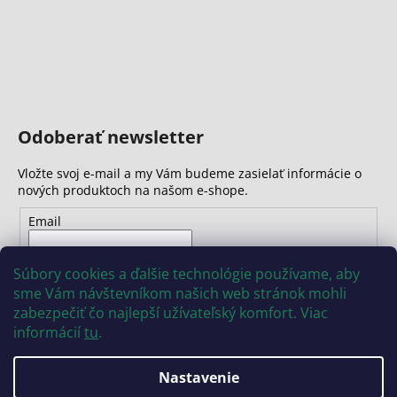
Odoberať newsletter
Vložte svoj e-mail a my Vám budeme zasielať informácie o
nových produktoch na našom e-shope.
Email
Vložením e-mailu súhlasíte s
podmienkami ochrany
Súbory cookies a ďalšie technológie používame, aby
osobných údajov
sme Vám návštevníkom našich web stránok mohli
zabezpečiť čo najlepší užívateľský komfort. Viac
PRIHLÁSIŤ SA
informácií
tu
.
Nastavenie
Vytvoril Shoptet