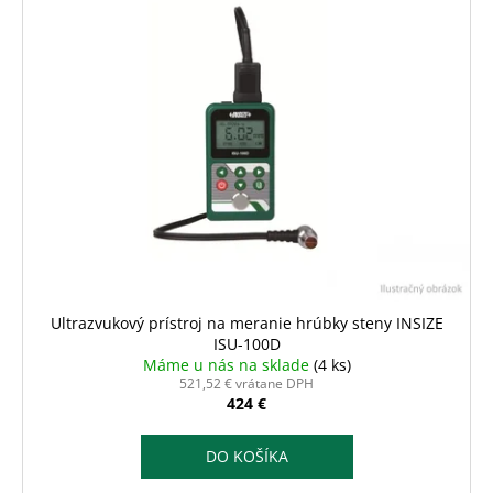
ý
č
r
a
p
o
m
i
e
d
s
u
p
k
r
t
o
o
d
v
u
k
t
o
Ultrazvukový prístroj na meranie hrúbky steny INSIZE
v
ISU-100D
Máme u nás na sklade
(4 ks)
521,52 € vrátane DPH
424 €
DO KOŠÍKA