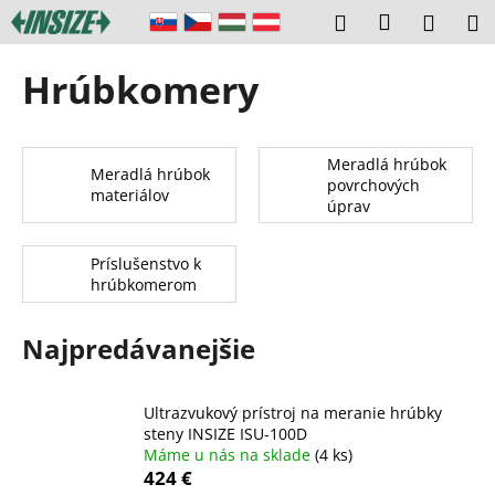
K
Prejsť
Prihláseni
Hľadať
Náku
M
na
o
obsah
Späť
Späť
košík
š
Hrúbkomery
í
Č
k
o
Meradlá hrúbok
p
Meradlá hrúbok
povrchových
materiálov
o
úprav
t
r
Príslušenstvo k
hrúbkomerom
e
b
Najpredávanejšie
u
j
e
Ultrazvukový prístroj na meranie hrúbky
t
steny INSIZE ISU-100D
Máme u nás na sklade
(4 ks)
e
424 €
n