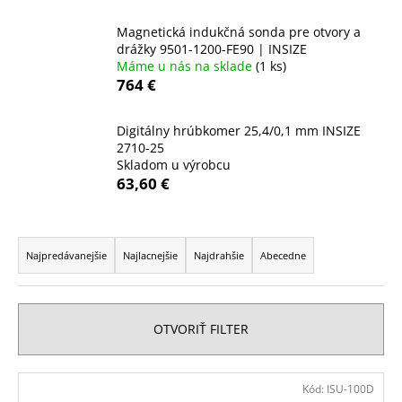
á
Magnetická indukčná sonda pre otvory a
j
drážky 9501-1200-FE90 | INSIZE
s
Máme u nás na sklade
(1 ks)
764 €
ť
?
Digitálny hrúbkomer 25,4/0,1 mm INSIZE
2710-25
Skladom u výrobcu
63,60 €
HĽADAŤ
R
a
Najpredávanejšie
Najlacnejšie
Najdrahšie
Abecedne
d
O
e
d
n
p
OTVORIŤ FILTER
o
i
r
e
V
ú
Kód:
ISU-100D
p