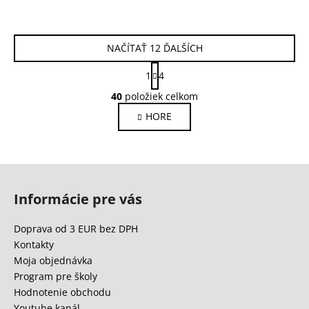
NAČÍTAŤ 12 ĎALŠÍCH
S
1
4
t
O
r
40
položiek celkom
v
á
HORE
l
n
k
á
o
d
v
a
Z
a
c
n
á
i
Informácie pre vás
i
p
e
e
ä
p
Doprava od 3 EUR bez DPH
r
t
Kontakty
v
i
Moja objednávka
k
e
Program pre školy
y
Hodnotenie obchodu
v
Youtube kanál