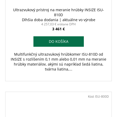
Ultrazvukový prístroj na meranie hrúbky INSIZE ISU-
810D
Dlhšia doba dodania | aktuálne vo výrobe
4 257,03 € vrátane DPH
3 461 €
DO KOŠÍKA
Multifunkčný ultrazvukový hrúbkomer ISU-810D od
INSIZE s rozlíšením 0,1 mm alebo 0,01 mm na meranie
hrúbky materiálov, akými sú napríklad šedá liatina,
tvárna liatina,...
Kód:
ISU-800D