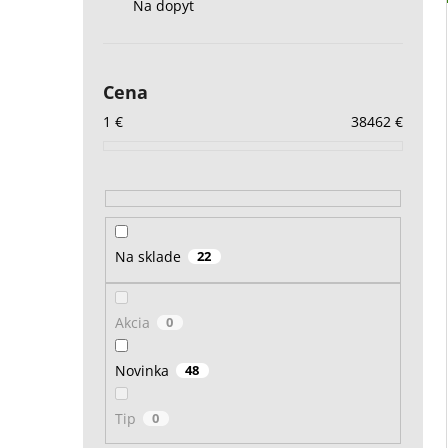
Na dopyt
Cena
1
€
38462
€
Na sklade
22
Akcia
0
Novinka
48
Tip
0