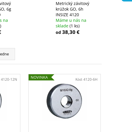
vitový
Metrický závitový
O, 6g
krúžok GO, 6h
0
INSIZE 4120
s na
Máme u nás na
)
sklade
(1 ks)
€
38,30 €
od
cedne
NOVINKA
:
4120-12N
Kód:
4120-6H