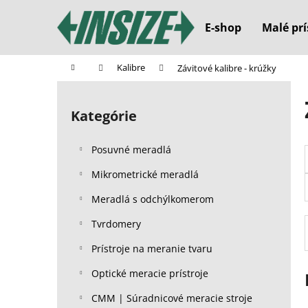
K
Prejsť
na
o
E-shop
Malé prí
obsah
Späť
Späť
š
do
do
í
Domov
Kalibre
Závitové kalibre - krúžky
k
obchodu
obchodu
B
o
Kategórie
Preskočiť
č
kategórie
n
Posuvné meradlá
ý
p
Mikrometrické meradlá
a
Meradlá s odchýlkomerom
n
Tvrdomery
e
l
Prístroje na meranie tvaru
Optické meracie prístroje
CMM | Súradnicové meracie stroje