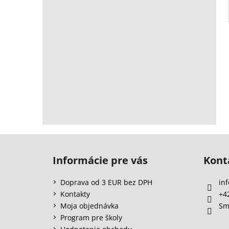
Z
á
Informácie pre vás
Kont
p
ä
Doprava od 3 EUR bez DPH
inf
t
Kontakty
+4
i
Moja objednávka
Sm
e
Program pre školy