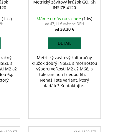
úžok
Metrický závitový krúžok GO, 6h
120
INSIZE 4120
e
(1 ks)
Máme u nás na sklade
(1 ks)
PH
od 47,11 € vrátane DPH
38,30 €
od
DETAIL
bračný
Metrický závitový kalibračný
SIZE s
krúžok dobrý INSIZE s možnosťou
ti M2 až
výberu veľkosti M2 až M68, s
edou 6g.
tolerančnou triedou 6h.
ktorý
Nenašli ste variant, ktorý
hľadáte? Kontaktujte...
d:
4120-S7
Kód:
4120-S7N