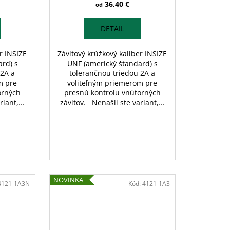
36,40 €
od
DETAIL
r INSIZE
Závitový krúžkový kaliber INSIZE
rd) s
UNF (americký štandard) s
 2A a
tolerančnou triedou 2A a
m pre
voliteľným priemerom pre
orných
presnú kontrolu vnútorných
iant,...
závitov. Nenašli ste variant,...
NOVINKA
4121-1A3N
Kód:
4121-1A3