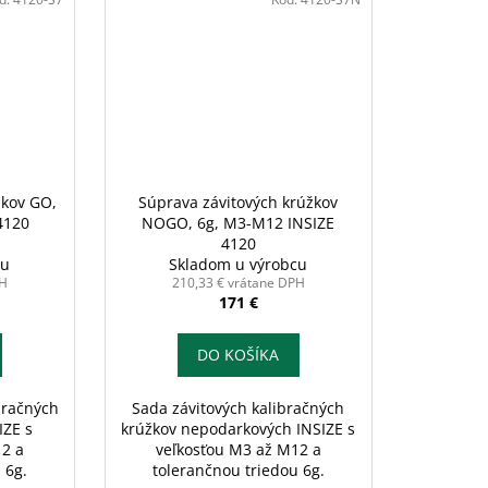
žkov GO,
Súprava závitových krúžkov
4120
NOGO, 6g, M3-M12 INSIZE
4120
cu
Skladom u výrobcu
PH
210,33 € vrátane DPH
171 €
DO KOŠÍKA
bračných
Sada závitových kalibračných
IZE s
krúžkov nepodarkových INSIZE s
12 a
veľkosťou M3 až M12 a
 6g.
tolerančnou triedou 6g.