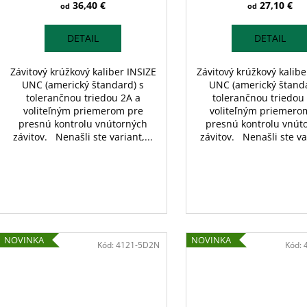
36,40 €
27,10 €
od
od
DETAIL
DETAIL
Závitový krúžkový kaliber INSIZE
Závitový krúžkový kalibe
UNC (americký štandard) s
UNC (americký štanda
tolerančnou triedou 2A a
tolerančnou triedou
voliteľným priemerom pre
voliteľným priemero
presnú kontrolu vnútorných
presnú kontrolu vnút
závitov. Nenašli ste variant,...
závitov. Nenašli ste var
NOVINKA
NOVINKA
Kód:
4121-5D2N
Kód: