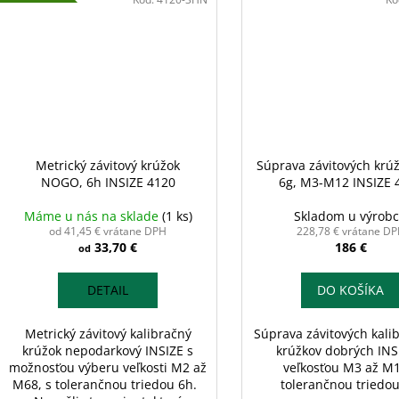
Metrický závitový krúžok
Súprava závitových krú
NOGO, 6h INSIZE 4120
6g, M3-M12 INSIZE 
Máme u nás na sklade
(1 ks)
Skladom u výrob
od 41,45 € vrátane DPH
228,78 € vrátane D
33,70 €
186 €
od
DETAIL
DO KOŠÍKA
Metrický závitový kalibračný
Súprava závitových kali
krúžok nepodarkový INSIZE s
krúžkov dobrých INS
možnosťou výberu veľkosti M2 až
veľkosťou M3 až M
M68, s tolerančnou triedou 6h.
tolerančnou triedou