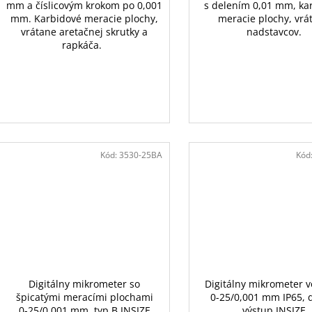
mm a číslicovým krokom po 0,001
s delením 0,01 mm, ka
mm. Karbidové meracie plochy,
meracie plochy, vrá
vrátane aretačnej skrutky a
nadstavcov.
rapkáča.
Kód:
3530-25BA
Kód
Digitálny mikrometer so
Digitálny mikrometer v
špicatými meracími plochami
0-25/0,001 mm IP65, 
0-25/0,001 mm, typ B INSIZE
výstup INSIZE