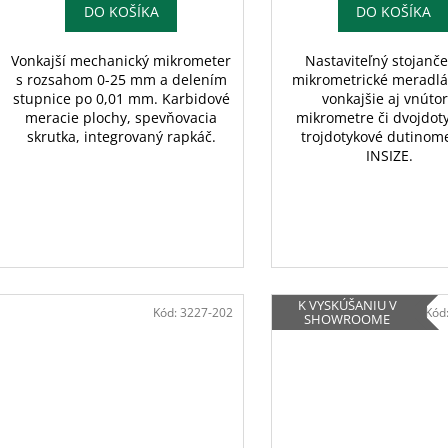
v
DO KOŠÍKA
DO KOŠÍKA
Vonkajší mechanický mikrometer
Nastaviteľný stojanč
s rozsahom 0-25 mm a delením
mikrometrické meradlá
stupnice po 0,01 mm. Karbidové
vonkajšie aj vnúto
meracie plochy, spevňovacia
mikrometre či dvojdot
skrutka, integrovaný rapkáč.
trojdotykové dutinom
INSIZE.
K VYSKÚŠANIU V
Kód:
3227-202
Kód
SHOWROOME