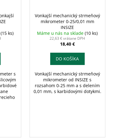
onkajší
Vonkajší mechanický strmeňový
IZE
mikrometer 0-25/0,01 mm
INSIZE
e
(15 ks)
Máme u nás na sklade
(10 ks)
H
22,63 € vrátane DPH
18,40 €
DO KOŠÍKA
ometer s
Vonkajší mechanický strmeňový
slicovým
mikrometer od INSIZE s
arbidové
rozsahom 0-25 mm a s delením
tane
0,01 mm, s karbidovými dotykmi.
trecieho