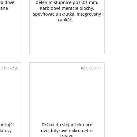
rbidové
delením stupnice po 0,01 mm.
tane
Karbidové meracie plochy,
spevňovacia skrutka, integrovaný
rapkáč.
:
3101-25A
Kód:
6301-1
onkajší
Držiak do stojančeku pre
dátový
dvojdotykové mikrometre
INSIZE