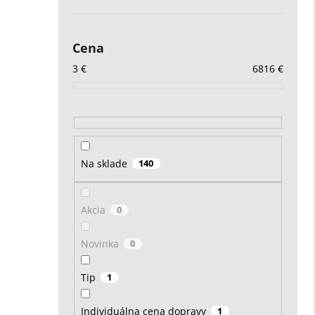
Cena
3
€
6816
€
Na sklade
140
Akcia
0
Novinka
0
Tip
1
Individuálna cena dopravy
1