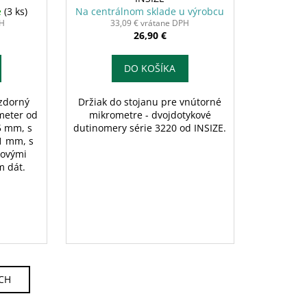
e
(3 ks)
Na centrálnom sklade u výrobcu
PH
33,09 € vrátane DPH
26,90 €
DO KOŠÍKA
zdorný
Držiak do stojanu pre vnútorné
ometer od
mikrometre - dvojdotykové
5 mm, s
dutinomery série 3220 od INSIZE.
1 mm, s
dovými
m dát.
ÍCH