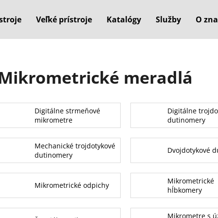
stroje
Veľké prístroje
Katalógy
Služby
O zna
Čo potrebujete nájsť?
Mikrometrické meradlá
HĽADAŤ
Digitálne strmeňové
Digitálne trojd
mikrometre
dutinomery
Odporúčame
Mechanické trojdotykové
Dvojdotykové d
dutinomery
Mikrometrické
Mikrometrické odpichy
hĺbkomery
Mikrometre s ú