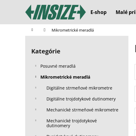
K
Prejsť
na
o
E-shop
Malé prí
obsah
Späť
Späť
š
do
do
í
Domov
Mikrometrické meradlá
k
obchodu
obchodu
B
o
Kategórie
Preskočiť
č
kategórie
n
Posuvné meradlá
ý
p
Mikrometrické meradlá
a
Digitálne strmeňové mikrometre
n
Digitálne trojdotykové dutinomery
e
l
Mechanické strmeňové mikrometre
Mechanické trojdotykové
dutinomery