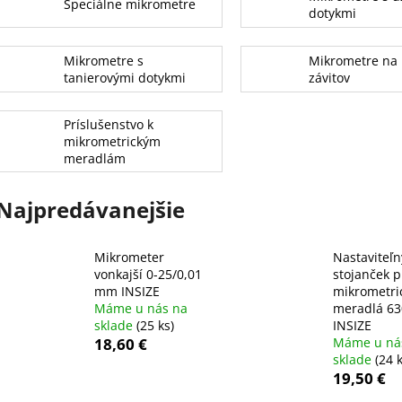
Špeciálne mikrometre
dotykmi
Mikrometre s
Mikrometre na
tanierovými dotykmi
závitov
Príslušenstvo k
mikrometrickým
meradlám
Najpredávanejšie
Mikrometer
Nastaviteľn
vonkajší 0-25/0,01
stojanček p
mm INSIZE
mikrometri
Máme u nás na
meradlá 63
sklade
(25 ks)
INSIZE
18,60 €
Máme u ná
sklade
(24 k
19,50 €