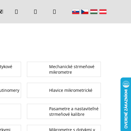
Hľadať
Prihlásenie
Nákupný
čke
Kontakty
košík
otykové
Mechanické strmeňové
mikrometre
utinomery
Hlavice mikrometrické
Pasametre a nastaviteľné
strmeňové kalibre
zkymi
Mikrometre s dotykmi v