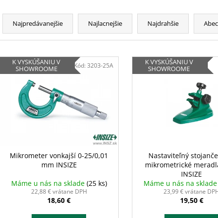
R
a
Najpredávanejšie
Najlacnejšie
Najdrahšie
Abe
d
e
V
n
K VYSKÚŠANIU V
K VYSKÚŠANIU V
ý
Kód:
3203-25A
SHOWROOME
SHOWROOME
i
p
e
i
p
s
r
p
o
r
d
o
u
d
Mikrometer vonkajší 0-25/0,01
Nastaviteľný stojanč
k
mm INSIZE
mikrometrické meradl
u
t
INSIZE
k
Máme u nás na sklade
(25 ks)
Máme u nás na sklad
o
t
22,88 € vrátane DPH
23,99 € vrátane DP
v
18,60 €
19,50 €
o