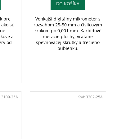
DO KOŠÍKA
ek pre
Vonkajší digitálny mikrometer s
 ako sú
rozsahom 25-50 mm a číslicovým
rné
krokom po 0,001 mm. Karbidové
ykové a
meracie plochy, vrátane
ery od
spevňovacej skrutky a trecieho
bubienku.
:
3109-25A
Kód:
3202-25A