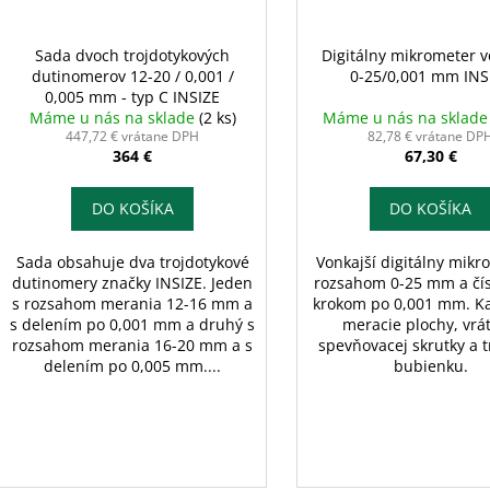
Sada dvoch trojdotykových
Digitálny mikrometer v
dutinomerov 12-20 / 0,001 /
0-25/0,001 mm INS
0,005 mm - typ C INSIZE
Máme u nás na sklade
(2 ks)
Máme u nás na sklad
447,72 € vrátane DPH
82,78 € vrátane DP
364 €
67,30 €
DO KOŠÍKA
DO KOŠÍKA
Sada obsahuje dva trojdotykové
Vonkajší digitálny mikr
dutinomery značky INSIZE. Jeden
rozsahom 0-25 mm a čí
s rozsahom merania 12-16 mm a
krokom po 0,001 mm. K
s delením po 0,001 mm a druhý s
meracie plochy, vrá
rozsahom merania 16-20 mm a s
spevňovacej skrutky a 
delením po 0,005 mm....
bubienku.