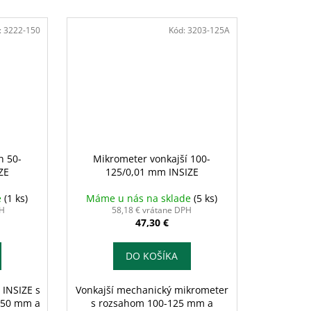
:
3222-150
Kód:
3203-125A
h 50-
Mikrometer vonkajší 100-
ZE
125/0,01 mm INSIZE
e
(1 ks)
Máme u nás na sklade
(5 ks)
PH
58,18 € vrátane DPH
47,30 €
DO KOŠÍKA
 INSIZE s
Vonkajší mechanický mikrometer
150 mm a
s rozsahom 100-125 mm a