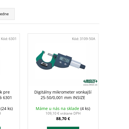
cedne
Kód:
6301
Kód:
3109-50A
ek pre
Digitálny mikrometer vonkajší
á 6301
25-50/0,001 mm INSIZE
e
(24 ks)
Máme u nás na sklade
(4 ks)
H
109,10 € vrátane DPH
88,70 €