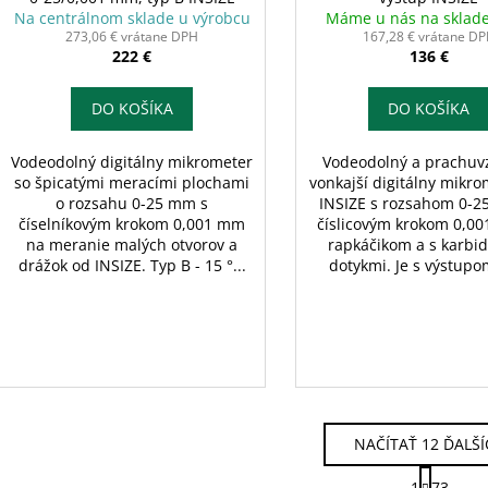
Na centrálnom sklade u výrobcu
Máme u nás na sklad
273,06 € vrátane DPH
167,28 € vrátane D
222 €
136 €
DO KOŠÍKA
DO KOŠÍKA
Vodeodolný digitálny mikrometer
Vodeodolný a prachuv
so špicatými meracími plochami
vonkajší digitálny mikr
o rozsahu 0-25 mm s
INSIZE s rozsahom 0-2
číselníkovým krokom 0,001 mm
číslicovým krokom 0,00
na meranie malých otvorov a
rapkáčikom a s karbi
drážok od INSIZE. Typ B - 15 °...
dotykmi. Je s výstupo
NAČÍTAŤ 12 ĎALŠ
S
1
73