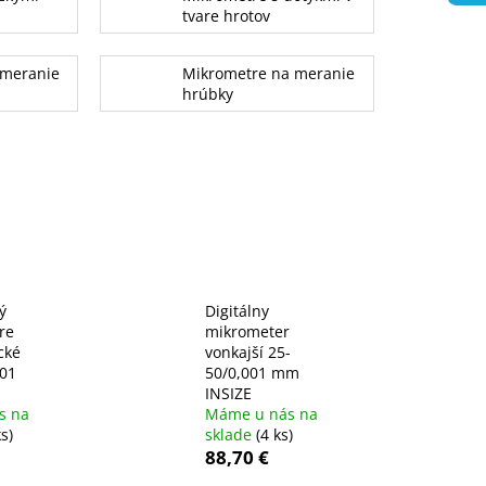
tvare hrotov
 meranie
Mikrometre na meranie
hrúbky
ý
Digitálny
re
mikrometer
cké
vonkajší 25-
01
50/0,001 mm
INSIZE
s na
Máme u nás na
s)
sklade
(4 ks)
88,70 €