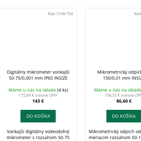
Kód:
3108-75A
Kód
Digitálny mikrometer vonkajší
Mikrometrický odpic
50-75/0,001 mm IP65 INSIZE
150/0,01 mm INSI
Máme u nás na sklade
(4 ks)
Máme u nás na sklad
175,89 € vrátane DPH
106,52 € vrátane D
143 €
86,60 €
DO KOŠÍKA
DO KOŠÍKA
Vonkajší digitálny vodeodolný
Mikrometrický odpich od
mikrometer s rozsahom 50-75
meriacim rozsahom 50-