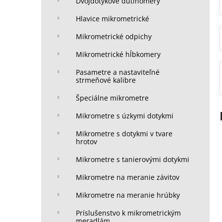
Dvojdotykové dutinomery
Hlavice mikrometrické
Mikrometrické odpichy
Mikrometrické hĺbkomery
Pasametre a nastaviteľné
strmeňové kalibre
Špeciálne mikrometre
Mikrometre s úzkymi dotykmi
Mikrometre s dotykmi v tvare
hrotov
Mikrometre s tanierovými dotykmi
Mikrometre na meranie závitov
Mikrometre na meranie hrúbky
Príslušenstvo k mikrometrickým
meradlám