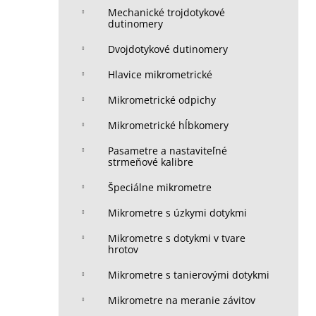
Mechanické trojdotykové
dutinomery
Dvojdotykové dutinomery
Hlavice mikrometrické
Mikrometrické odpichy
Mikrometrické hĺbkomery
Pasametre a nastaviteľné
strmeňové kalibre
Špeciálne mikrometre
Mikrometre s úzkymi dotykmi
Mikrometre s dotykmi v tvare
hrotov
Mikrometre s tanierovými dotykmi
Mikrometre na meranie závitov