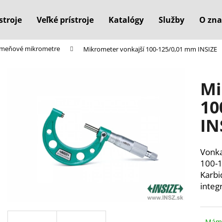
stroje
Veľké prístroje
Katalógy
Služby
O zna
rmeňové mikrometre
Mikrometer vonkajší 100-125/0,01 mm INSIZE
Čo potrebujete nájsť?
Mi
HĽADAŤ
10
IN
Odporúčame
Vonka
100-1
Karbi
integ
Máme