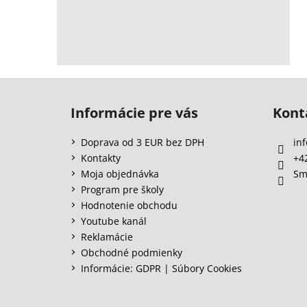
Z
á
Informácie pre vás
Kont
p
ä
Doprava od 3 EUR bez DPH
inf
t
Kontakty
+4
i
Moja objednávka
Sm
e
Program pre školy
Hodnotenie obchodu
Youtube kanál
Reklamácie
Obchodné podmienky
Informácie: GDPR | Súbory Cookies