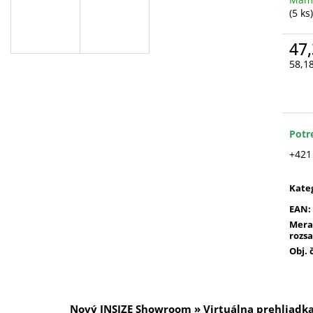
(5 ks)
47,
58,1
Jedn
cena
Potr
+421
Kate
EAN
:
Mera
rozs
Obj. 
Nový INSIZE Showroom » Virtuálna prehliadk