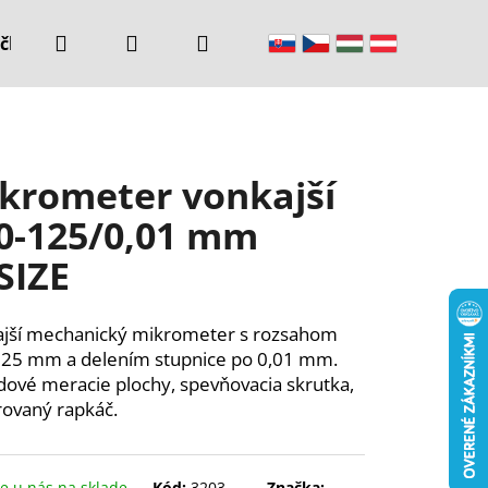
Hľadať
Prihlásenie
Nákupný
čke
Kontakty
košík
krometer vonkajší
0-125/0,01 mm
SIZE
jší mechanický mikrometer s rozsahom
25 mm a delením stupnice po 0,01 mm.
dové meracie plochy, spevňovacia skrutka,
rovaný rapkáč.
 u nás na sklade
Kód:
3203-
Značka: