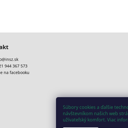
akt
o
@
insz.sk
21 944 367 573
e na facebooku
Súbory cookies a ďalšie tech
návštevníkom našich web strán
užívateľský komfort. Viac info