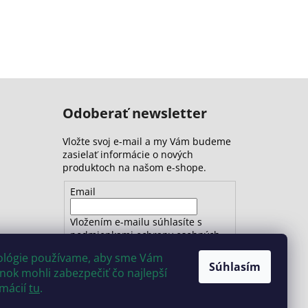
Odoberať newsletter
Vložte svoj e-mail a my Vám budeme
zasielať informácie o nových
produktoch na našom e-shope.
Email
Vložením e-mailu súhlasíte s
podmienkami ochrany osobných
údajov
nológie používame, aby sme Vám
Súhlasím
ok mohli zabezpečiť čo najlepší
PRIHLÁSIŤ SA
rmácií
tu
.