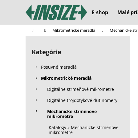
K
Prejsť
na
o
E-shop
Malé prí
obsah
Späť
Späť
š
do
do
í
Domov
Mikrometrické meradlá
Mechanické st
k
obchodu
obchodu
B
o
Kategórie
Preskočiť
č
kategórie
n
Posuvné meradlá
ý
p
Mikrometrické meradlá
a
Digitálne strmeňové mikrometre
n
Digitálne trojdotykové dutinomery
e
l
Mechanické strmeňové
mikrometre
Katalógy » Mechanické strmeňové
mikrometre