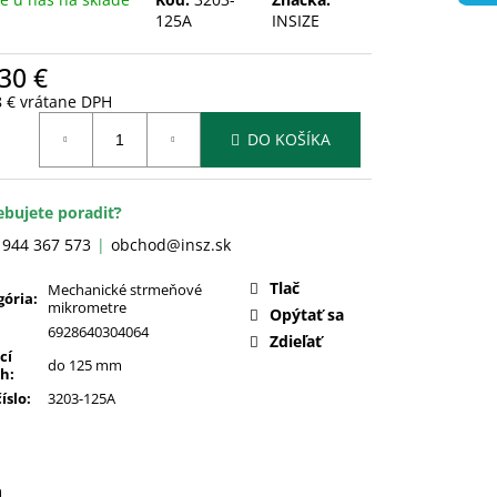
125A
INSIZE
30 €
8 € vrátane DPH
otková
DO KOŠÍKA
:
ebujete poradiť?
 944 367 573
obchod@insz.sk
Tlač
Mechanické strmeňové
gória
:
mikrometre
Opýtať sa
6928640304064
Zdieľať
cí
do 125 mm
ah
:
číslo
:
3203-125A
a