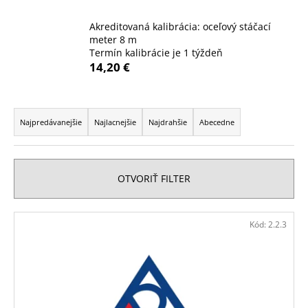
á
Akreditovaná kalibrácia: oceľový stáčací
j
meter 8 m
s
Termín kalibrácie je 1 týždeň
14,20 €
ť
?
R
a
Najpredávanejšie
Najlacnejšie
Najdrahšie
Abecedne
d
e
HĽADAŤ
n
OTVORIŤ FILTER
i
e
V
O
Kód:
2.2.3
p
d
ý
r
p
p
o
o
i
r
d
s
ú
u