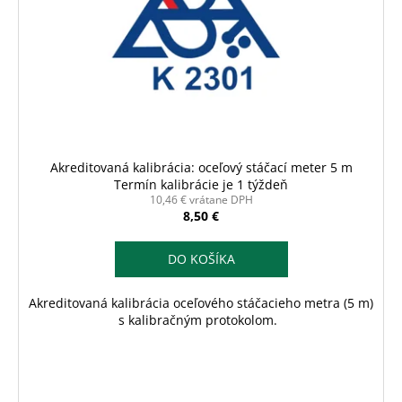
p
č
k
r
a
t
m
o
o
e
d
v
u
k
t
o
Akreditovaná kalibrácia: oceľový stáčací meter 5 m
v
Termín kalibrácie je 1 týždeň
10,46 € vrátane DPH
8,50 €
DO KOŠÍKA
Akreditovaná kalibrácia oceľového stáčacieho metra (5 m)
s kalibračným protokolom.