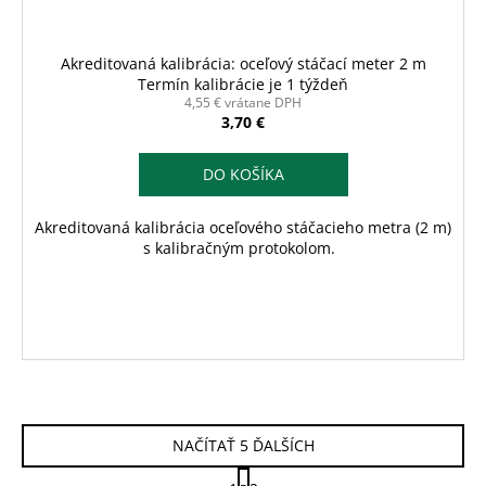
Akreditovaná kalibrácia: oceľový stáčací meter 2 m
Termín kalibrácie je 1 týždeň
4,55 € vrátane DPH
3,70 €
DO KOŠÍKA
Akreditovaná kalibrácia oceľového stáčacieho metra (2 m)
s kalibračným protokolom.
NAČÍTAŤ 5 ĎALŠÍCH
S