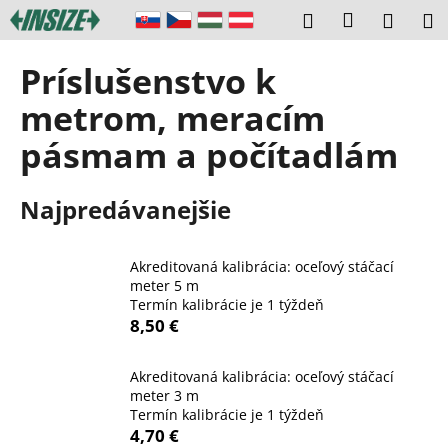
K
Prejsť
Prihláseni
Hľadať
Náku
M
na
o
obsah
Späť
Späť
košík
š
Príslušenstvo k
í
Č
metrom, meracím
k
o
pásmam a počítadlám
p
o
Najpredávanejšie
t
r
e
Akreditovaná kalibrácia: oceľový stáčací
b
meter 5 m
Termín kalibrácie je 1 týždeň
u
8,50 €
j
e
Akreditovaná kalibrácia: oceľový stáčací
t
meter 3 m
e
Termín kalibrácie je 1 týždeň
4,70 €
n