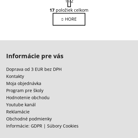
1
2
t
O
r
17
položiek celkom
v
á
HORE
l
n
k
á
o
d
v
a
Z
a
c
n
á
i
Informácie pre vás
i
p
e
e
ä
p
Doprava od 3 EUR bez DPH
r
t
Kontakty
v
i
Moja objednávka
k
e
Program pre školy
y
Hodnotenie obchodu
v
Youtube kanál
ý
Reklamácie
p
Obchodné podmienky
i
Informácie: GDPR | Súbory Cookies
s
u