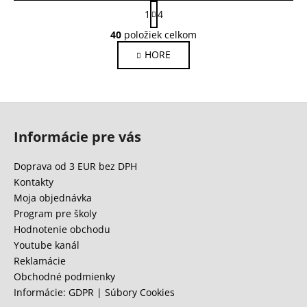
S
1
4
t
O
r
40
položiek celkom
v
á
HORE
l
n
k
á
o
d
v
a
Z
a
c
n
á
i
Informácie pre vás
i
p
e
e
ä
p
Doprava od 3 EUR bez DPH
r
t
Kontakty
v
i
Moja objednávka
k
e
Program pre školy
y
Hodnotenie obchodu
v
Youtube kanál
ý
Reklamácie
p
Obchodné podmienky
i
Informácie: GDPR | Súbory Cookies
s