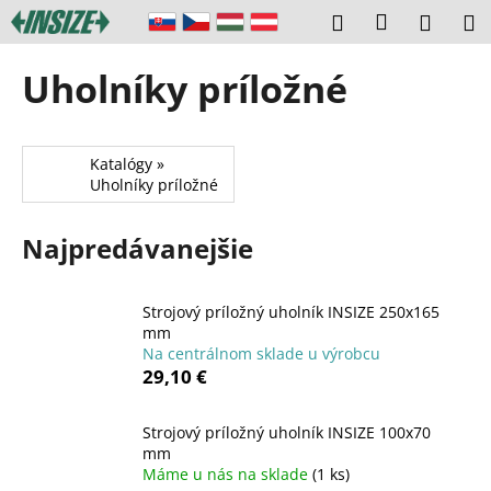
K
Prejsť
Prihláseni
Hľadať
Náku
M
na
o
obsah
Späť
Späť
košík
š
Uholníky príložné
í
Č
k
o
Katalógy »
p
Uholníky príložné
o
t
Najpredávanejšie
r
e
b
Strojový príložný uholník INSIZE 250x165
mm
u
Na centrálnom sklade u výrobcu
j
29,10 €
e
t
Strojový príložný uholník INSIZE 100x70
mm
e
Máme u nás na sklade
(1 ks)
n