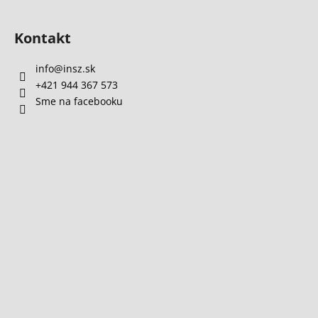
u
Kontakt
info
@
insz.sk
+421 944 367 573
Sme na facebooku