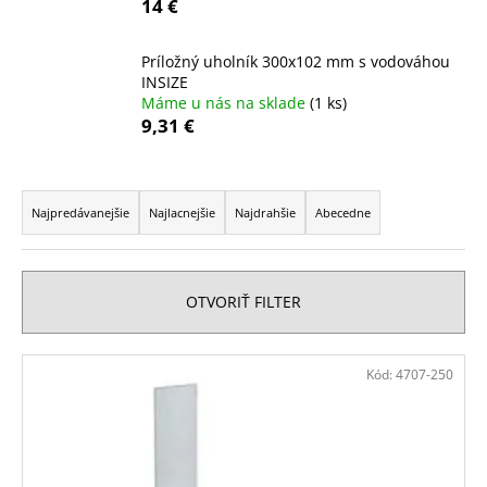
14 €
á
j
Príložný uholník 300x102 mm s vodováhou
s
INSIZE
Máme u nás na sklade
(1 ks)
ť
9,31 €
?
R
a
Najpredávanejšie
Najlacnejšie
Najdrahšie
Abecedne
d
HĽADAŤ
e
n
OTVORIŤ FILTER
i
O
e
V
d
Kód:
4707-250
p
ý
p
r
o
p
o
r
i
ú
d
s