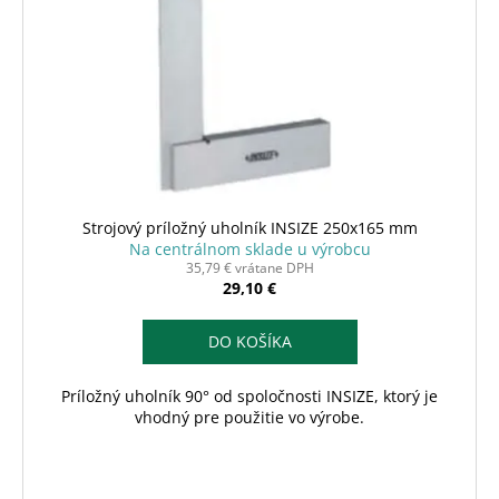
č
u
p
a
k
r
m
t
o
e
o
d
v
u
k
t
o
Strojový príložný uholník INSIZE 250x165 mm
v
Na centrálnom sklade u výrobcu
35,79 € vrátane DPH
29,10 €
DO KOŠÍKA
Príložný uholník 90° od spoločnosti INSIZE, ktorý je
vhodný pre použitie vo výrobe.