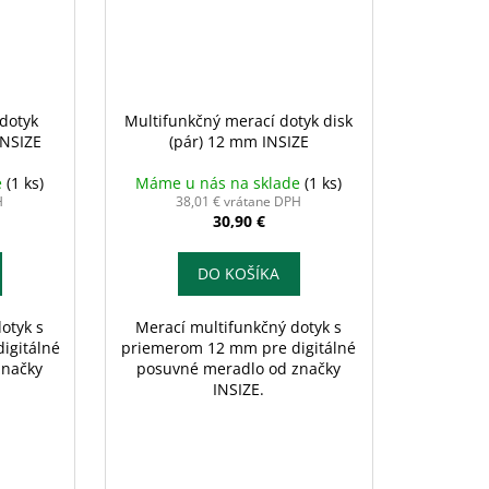
dotyk
Multifunkčný merací dotyk disk
INSIZE
(pár) 12 mm INSIZE
e
(1 ks)
Máme u nás na sklade
(1 ks)
H
38,01 € vrátane DPH
30,90 €
DO KOŠÍKA
otyk s
Merací multifunkčný dotyk s
igitálné
priemerom 12 mm pre digitálné
značky
posuvné meradlo od značky
INSIZE.