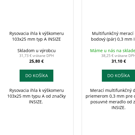
Rysovacia ihla k výškomeru
Multifunkčný merací 
103x25 mm typ A INSIZE
bodový (pár) 0,3 mm 
Skladom u výrobcu
Máme u nás na sklad
31,73 € vrátane DPH
38,25 € vrátane DP
25,80 €
31,10 €
DO KOŠÍKA
DO KOŠÍKA
Rysovacia ihla k výškomeru
Merací multifunkčný d
103x25 mm typu A od značky
priemerom 0,3 mm pre d
INSIZE.
posuvné meradlo od 
INSIZE.