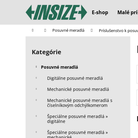
K
Prejsť
na
o
E-shop
Malé prí
obsah
Späť
Späť
š
do
do
í
Domov
Posuvné meradlá
Príslušenstvo k po
k
obchodu
obchodu
B
o
Kategórie
Preskočiť
č
kategórie
n
Posuvné meradlá
ý
p
Digitálne posuvné meradlá
a
Mechanické posuvné meradlá
n
Mechanické posuvné meradlá s
e
číselníkovým odchýlkomerom
l
Špeciálne posuvné meradlá »
digitálne
Špeciálne posuvné meradlá »
mechanické