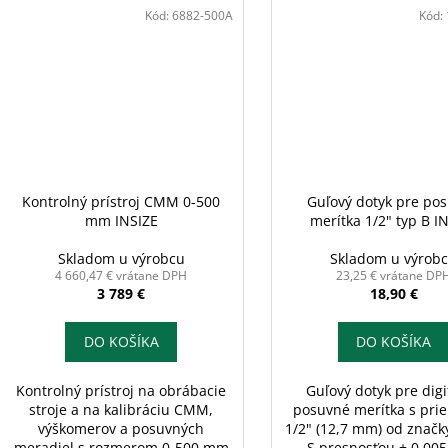
Kód:
6882-500A
Kód:
Kontrolný prístroj CMM 0-500
Guľový dotyk pre po
mm INSIZE
merítka 1/2" typ B I
Skladom u výrobcu
Skladom u výrob
4 660,47 € vrátane DPH
23,25 € vrátane DP
3 789 €
18,90 €
DO KOŠÍKA
DO KOŠÍKA
Kontrolný prístroj na obrábacie
Guľový dotyk pre digi
stroje a na kalibráciu CMM,
posuvné merítka s pr
výškomerov a posuvných
1/2" (12,7 mm) od značk
meradiel s rozmerom 0-500 mm
S presnosťou ± 0,00