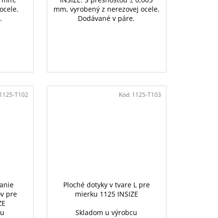
ocele.
mm, vyrobený z nerezovej ocele.
.
Dodávané v páre.
1125-T102
Kód:
1125-T103
anie
Ploché dotyky v tvare L pre
v pre
mierku 1125 INSIZE
ZE
cu
Skladom u výrobcu