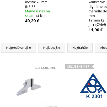
mostík 20 mm
kalibrácia:
INSIZE
digitálne 
Máme u nás na
meradlo do
sklade
(4 ks)
mm
40,20 €
Termín kali
je 1 týždeň
11,90 €
R
a
Najpredávanejšie
Najlacnejšie
Najdrahšie
Abe
d
e
V
n
OBĽÚBENÉ V SR
ý
Kód:
6140-300A
i
p
e
i
p
s
r
p
o
r
d
o