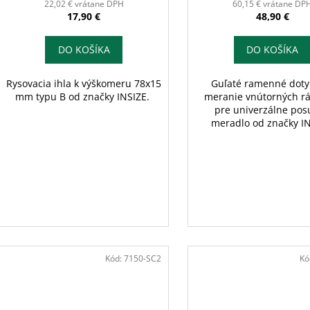
22,02 € vrátane DPH
60,15 € vrátane DP
17,90 €
48,90 €
DO KOŠÍKA
DO KOŠÍKA
Rysovacia ihla k výškomeru 78x15
Guľaté ramenné doty
mm typu B od značky INSIZE.
meranie vnútorných r
pre univerzálne po
meradlo od značky IN
Kód:
7150-SC2
Kó