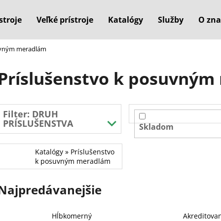
stroje
Veľké prístroje
Katalógy
Služby
O zna
suvným meradlám
Čo potrebujete nájsť?
Príslušenstvo k posuvný
HĽADAŤ
Filter:
DRUH
PRÍSLUŠENSTVA
Skladom
Odporúčame
Katalógy » Príslušenstvo
k posuvným meradlám
Najpredávanejšie
Hĺbkomerný
Akreditova