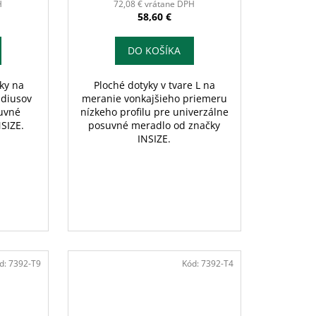
H
72,08 € vrátane DPH
58,60 €
DO KOŠÍKA
ky na
Ploché dotyky v tvare L na
ádiusov
meranie vonkajšieho priemeru
suvné
nízkeho profilu pre univerzálne
SIZE.
posuvné meradlo od značky
INSIZE.
d:
7392-T9
Kód:
7392-T4