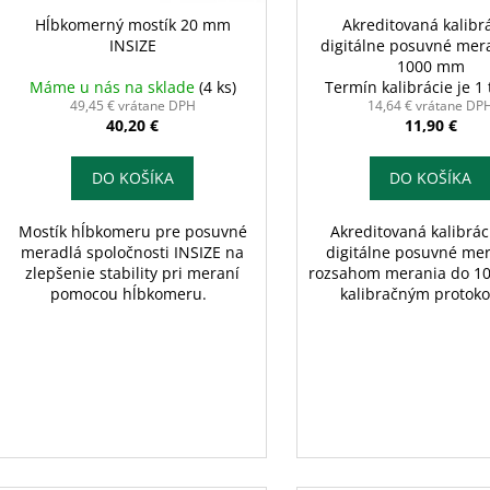
u
d
Hĺbkomerný mostík 20 mm
Akreditovaná kalibrá
k
INSIZE
digitálne posuvné mer
u
t
1000 mm
k
Máme u nás na sklade
(4 ks)
Termín kalibrácie je 1
o
t
49,45 € vrátane DPH
14,64 € vrátane DP
v
40,20 €
11,90 €
o
v
DO KOŠÍKA
DO KOŠÍKA
Mostík hĺbkomeru pre posuvné
Akreditovaná kalibrác
meradlá spoločnosti INSIZE na
digitálne posuvné mer
zlepšenie stability pri meraní
rozsahom merania do 1
pomocou hĺbkomeru.
kalibračným protok