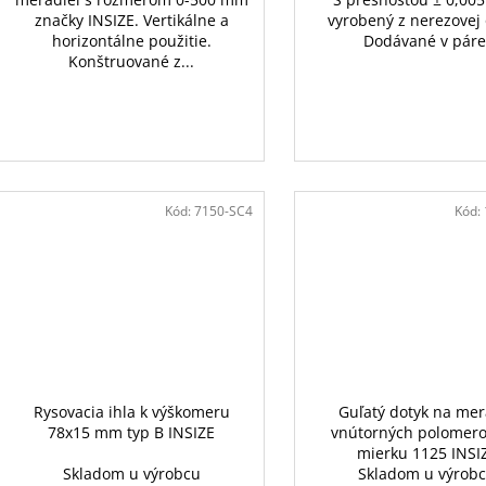
značky INSIZE. Vertikálne a
vyrobený z nerezovej 
horizontálne použitie.
Dodávané v páre
Konštruované z...
Kód:
7150-SC4
Kód:
Rysovacia ihla k výškomeru
Guľatý dotyk na mer
78x15 mm typ B INSIZE
vnútorných polomero
mierku 1125 INSI
Skladom u výrobcu
Skladom u výrob