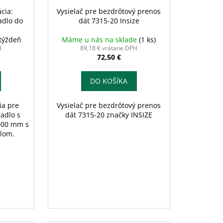
Vysielač pre bezdrôtový prenos
cia:
dát 7315-20 Insize
adlo do
Máme u nás na sklade
(1 ks)
 týždeň
89,18 € vrátane DPH
H
72,50 €
DO KOŠÍKA
Vysielač pre bezdrôtový prenos
ia pre
dát 7315-20 značky INSIZE
adlo s
000 mm s
olom.