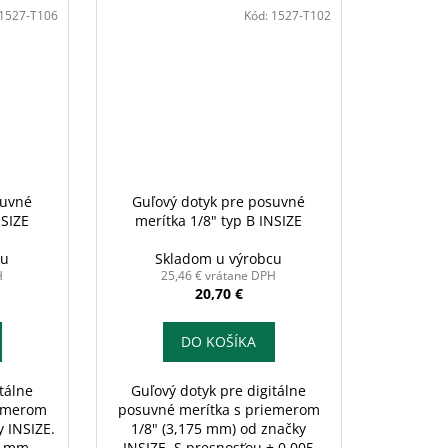
1527-T106
Kód:
1527-T102
suvné
Guľový dotyk pre posuvné
NSIZE
merítka 1/8" typ B INSIZE
cu
Skladom u výrobcu
H
25,46 € vrátane DPH
20,70 €
DO KOŠÍKA
tálne
Guľový dotyk pre digitálne
iemerom
posuvné merítka s priemerom
y INSIZE.
1/8" (3,175 mm) od značky
5 mm,
INSIZE. S presnosťou ± 0,005