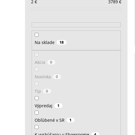
2
€
3789
€
Na sklade
18
Akcia
0
Novinka
0
Tip
0
Výpredaj
1
Obľúbené v SR
1
K vyskúšaniu v Showroome
4