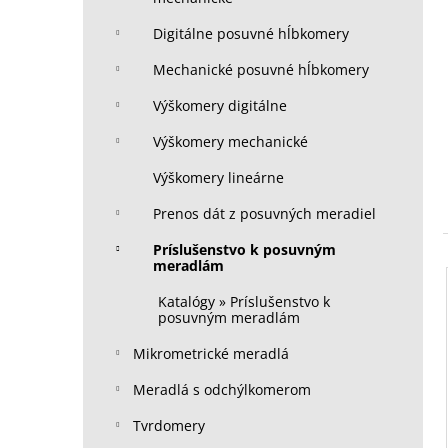
Digitálne posuvné hĺbkomery
Mechanické posuvné hĺbkomery
Výškomery digitálne
Výškomery mechanické
Výškomery lineárne
Prenos dát z posuvných meradiel
Príslušenstvo k posuvným
meradlám
Katalógy » Príslušenstvo k
posuvným meradlám
Mikrometrické meradlá
Meradlá s odchýlkomerom
Tvrdomery