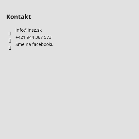
u
Kontakt
info
@
insz.sk
+421 944 367 573
Sme na facebooku