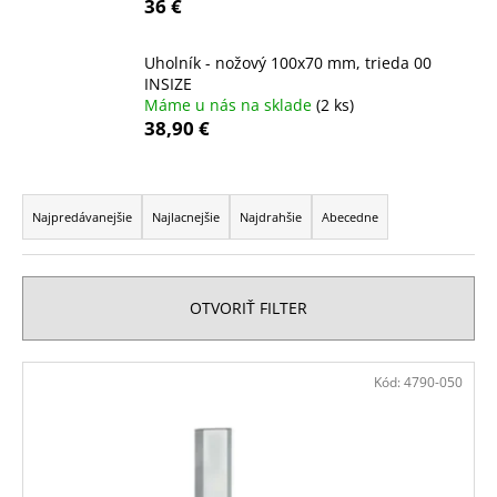
36 €
á
j
Uholník - nožový 100x70 mm, trieda 00
s
INSIZE
Máme u nás na sklade
(2 ks)
ť
38,90 €
?
R
a
Najpredávanejšie
Najlacnejšie
Najdrahšie
Abecedne
d
HĽADAŤ
e
n
OTVORIŤ FILTER
i
O
e
V
d
Kód:
4790-050
p
ý
p
r
o
p
o
r
i
ú
d
s