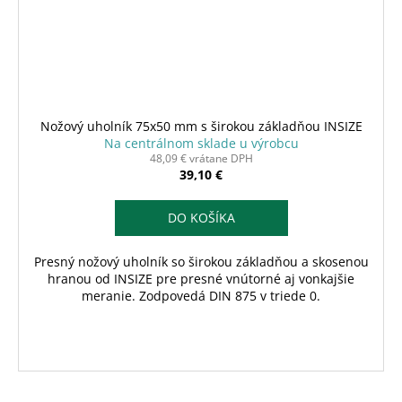
Nožový uholník 75x50 mm s širokou základňou INSIZE
Na centrálnom sklade u výrobcu
48,09 € vrátane DPH
39,10 €
DO KOŠÍKA
Presný nožový uholník so širokou základňou a skosenou
hranou od INSIZE pre presné vnútorné aj vonkajšie
meranie. Zodpovedá DIN 875 v triede 0.