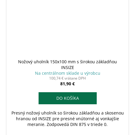
Nožový uholník 150x100 mm s širokou základňou
INSIZE
Na centrálnom sklade u výrobcu
100,74 € vrátane DPH
81,90 €
DO KOŠÍKA
Presný nožový uholník so širokou základňou a skosenou
hranou od INSIZE pre presné vnútorné aj vonkajšie
meranie. Zodpovedá DIN 875 v triede 0.