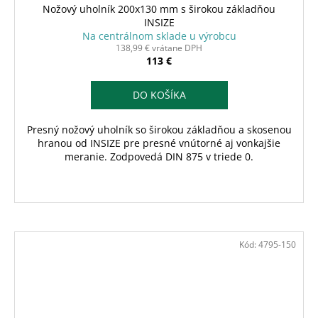
Nožový uholník 200x130 mm s širokou základňou
INSIZE
Na centrálnom sklade u výrobcu
138,99 € vrátane DPH
113 €
DO KOŠÍKA
Presný nožový uholník so širokou základňou a skosenou
hranou od INSIZE pre presné vnútorné aj vonkajšie
meranie. Zodpovedá DIN 875 v triede 0.
Kód:
4795-150