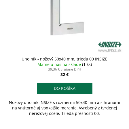
č
u
p
a
k
r
m
t
o
e
o
d
v
u
k
t
o
Uholník - nožový 50x40 mm, trieda 00 INSIZE
v
Máme u nás na sklade
(1 ks)
39,36 € vrátane DPH
32 €
DO KOŠÍKA
Nožový uholník INSIZE s rozmermi 50x40 mm a s hranami
na vnútorné aj vonkajšie meranie. Vyrobený z tvrdenej
nerezovej ocele. Trieda presnosti 00.