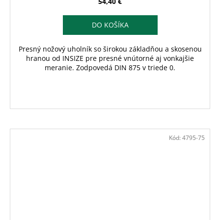
54,40 €
DO KOŠÍKA
Presný nožový uholník so širokou základňou a skosenou
hranou od INSIZE pre presné vnútorné aj vonkajšie
meranie. Zodpovedá DIN 875 v triede 0.
Kód:
4795-75