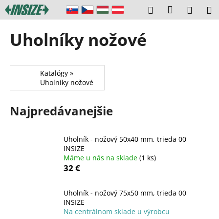
K
Prejsť
Prihláseni
Hľadať
Náku
M
na
o
obsah
Späť
Späť
košík
š
Uholníky nožové
í
Č
k
o
Katalógy »
p
Uholníky nožové
o
t
Najpredávanejšie
r
e
b
Uholník - nožový 50x40 mm, trieda 00
INSIZE
u
Máme u nás na sklade
(1 ks)
j
32 €
e
t
Uholník - nožový 75x50 mm, trieda 00
INSIZE
e
Na centrálnom sklade u výrobcu
n