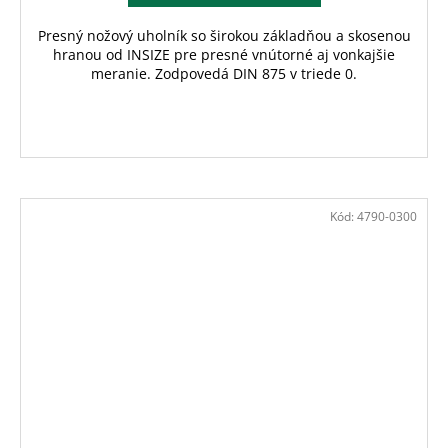
Presný nožový uholník so širokou základňou a skosenou
hranou od INSIZE pre presné vnútorné aj vonkajšie
meranie. Zodpovedá DIN 875 v triede 0.
Kód:
4790-0300