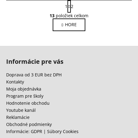
S
1
2
t
O
r
13
položiek celkom
v
á
HORE
l
n
k
á
o
d
v
a
Z
a
c
n
á
i
Informácie pre vás
i
p
e
e
ä
p
Doprava od 3 EUR bez DPH
r
t
Kontakty
v
i
Moja objednávka
k
e
Program pre školy
y
Hodnotenie obchodu
v
Youtube kanál
ý
Reklamácie
p
Obchodné podmienky
i
Informácie: GDPR | Súbory Cookies
s