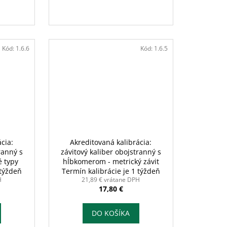
Kód:
1.6.6
Kód:
1.6.5
cia:
Akreditovaná kalibrácia:
ranný s
závitový kaliber obojstranný s
 typy
hĺbkomerom - metrický závit
 týždeň
Termín kalibrácie je 1 týždeň
H
21,89 € vrátane DPH
17,80 €
DO KOŠÍKA