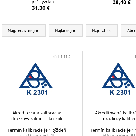
je 1 týždeň
28,40 €
31,30 €
R
a
Najpredávanejšie
Najlacnejšie
Najdrahšie
Abe
d
e
V
n
ý
Kód:
1.11.2
i
p
e
i
p
s
r
p
o
r
d
o
u
d
Akreditovaná kalibrácia:
Akreditovaná kalibrá
k
drážkový kaliber – krúžok
drážkový kalibe
u
t
k
Termín kalibrácie je 1 týždeň
Termín kalibrácie je 1
o
38,50 € vrátane DPH
34,93 € vrátane DP