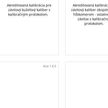
Akreditovaná kalibrácia pre
Akreditovaná kalibrác
závitový kužeľový kaliber s
závitový kaliber obojst
kalibračným protokolom.
hĺbkomerom - ostatné
závitov s kalibrač
protokolom.
Kód:
1.6.4