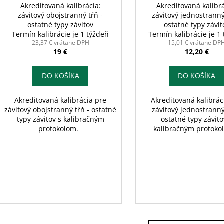
Akreditovaná kalibrácia:
Akreditovaná kalibrá
závitový obojstranný tŕň -
závitový jednostranný
ostatné typy závitov
ostatné typy závit
Termín kalibrácie je 1 týždeň
Termín kalibrácie je 1
23,37 € vrátane DPH
15,01 € vrátane DP
19 €
12,20 €
DO KOŠÍKA
DO KOŠÍKA
Akreditovaná kalibrácia pre
Akreditovaná kalibrác
závitový obojstranný tŕň - ostatné
závitový jednostranný
typy závitov s kalibračným
ostatné typy závito
protokolom.
kalibračným protok