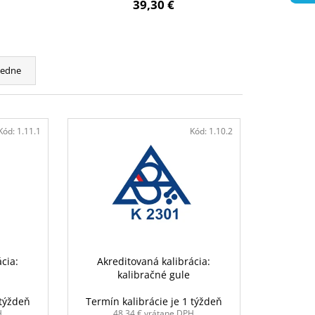
39,30 €
cedne
Kód:
1.11.1
Kód:
1.10.2
cia:
Akreditovaná kalibrácia:
r
kalibračné gule
 týždeň
Termín kalibrácie je 1 týždeň
H
48,34 € vrátane DPH