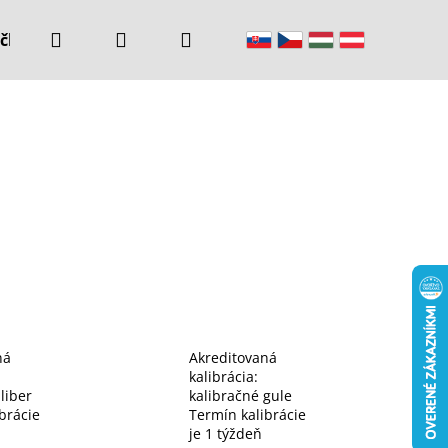
Hľadať
Prihlásenie
Nákupný
čke
Kontakty
košík
ná
Akreditovaná
kalibrácia:
liber
kalibračné gule
brácie
Termín kalibrácie
je 1 týždeň