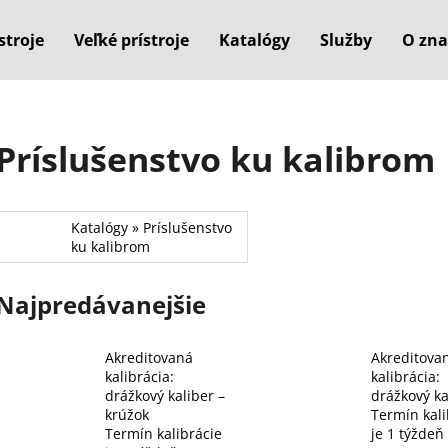
stroje
Veľké prístroje
Katalógy
Služby
O zna
Čo potrebujete nájsť?
Príslušenstvo ku kalibrom
HĽADAŤ
Katalógy » Príslušenstvo
ku kalibrom
Odporúčame
Najpredávanejšie
Akreditovaná
Akreditova
kalibrácia:
kalibrácia:
drážkový kaliber –
drážkový ka
krúžok
Termín kali
Termín kalibrácie
je 1 týždeň