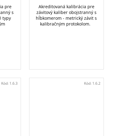
ia pre
Akreditovaná kalibrácia pre
ranný s
závitový kaliber obojstranný s
 typy
hĺbkomerom - metrický závit s
ným
kalibračným protokolom.
Kód:
1.6.3
Kód:
1.6.2