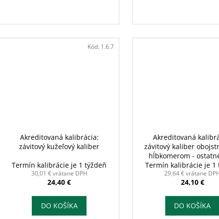
Kód:
1.6.7
Akreditovaná kalibrácia:
Akreditovaná kalibrá
závitový kužeľový kaliber
závitový kaliber obojst
hĺbkomerom - ostatné
Termín kalibrácie je 1 týždeň
Termín kalibrácie je 1
závitov
30,01 € vrátane DPH
29,64 € vrátane DP
24,40 €
24,10 €
DO KOŠÍKA
DO KOŠÍKA