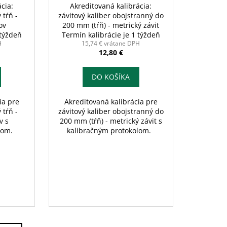
cia:
Akreditovaná kalibrácia:
 tŕň -
závitový kaliber obojstranný do
ov
200 mm (tŕň) - metrický závit
 týždeň
Termín kalibrácie je 1 týždeň
H
15,74 € vrátane DPH
12,80 €
DO KOŠÍKA
ia pre
Akreditovaná kalibrácia pre
 tŕň -
závitový kaliber obojstranný do
v s
200 mm (tŕň) - metrický závit s
olom.
kalibračným protokolom.