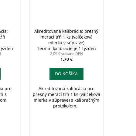
cia:
Akreditovaná kalibrácia: presný
tŕň
merací tŕň 1 ks (valčeková
mierka v súprave)
 týždeň
Termín kalibrácie je 1 týždeň
H
2,09 € vrátane DPH
1,70 €
DO KOŠÍKA
ia pre
Akreditovaná kalibrácia pre
ŕň s
presný merací tŕň 1 ks (valčeková
olom.
mierka v súprave) s kalibračným
protokolom.