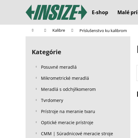
K
Prejsť
na
o
E-shop
Malé prí
obsah
Späť
Späť
š
do
do
í
Domov
Kalibre
Príslušenstvo ku kalibrom
k
obchodu
obchodu
B
o
Kategórie
Preskočiť
č
kategórie
n
Posuvné meradlá
ý
p
Mikrometrické meradlá
a
Meradlá s odchýlkomerom
n
Tvrdomery
e
l
Prístroje na meranie tvaru
Optické meracie prístroje
CMM | Súradnicové meracie stroje