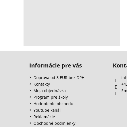
Z
á
Informácie pre vás
Kont
p
ä
Doprava od 3 EUR bez DPH
inf
t
Kontakty
+4
i
Moja objednávka
Sm
e
Program pre školy
Hodnotenie obchodu
Youtube kanál
Reklamácie
Obchodné podmienky