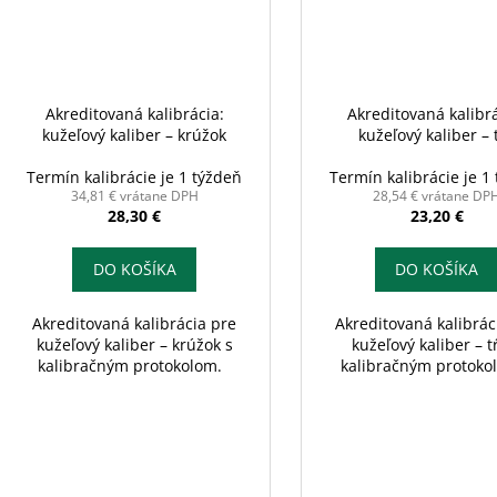
Akreditovaná kalibrácia:
Akreditovaná kalibrá
kužeľový kaliber – krúžok
kužeľový kaliber – 
Termín kalibrácie je 1 týždeň
Termín kalibrácie je 1
34,81 € vrátane DPH
28,54 € vrátane DP
28,30 €
23,20 €
DO KOŠÍKA
DO KOŠÍKA
Akreditovaná kalibrácia pre
Akreditovaná kalibrác
kužeľový kaliber – krúžok s
kužeľový kaliber – t
kalibračným protokolom.
kalibračným protok