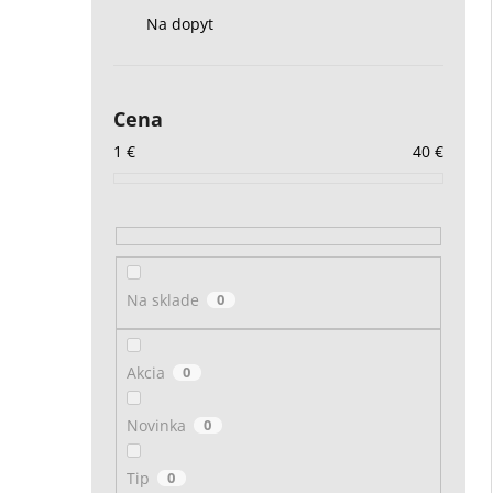
Na dopyt
Cena
1
€
40
€
Na sklade
0
Akcia
0
Novinka
0
Tip
0