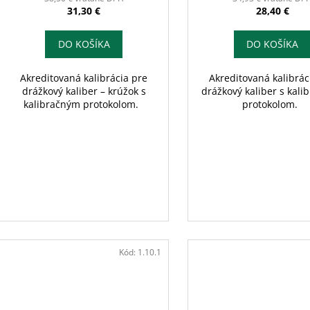
t
v
31,30 €
28,40 €
o
v
DO KOŠÍKA
DO KOŠÍKA
Akreditovaná kalibrácia pre
Akreditovaná kalibrác
drážkový kaliber – krúžok s
drážkový kaliber s kal
kalibračným protokolom.
protokolom.
Kód:
1.10.1