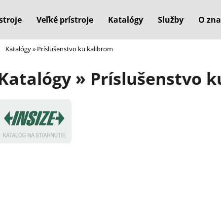
stroje
Veľké prístroje
Katalógy
Služby
O zna
Katalógy » Príslušenstvo ku kalibrom
Čo potrebujete nájsť?
Katalógy » Príslušenstvo 
HĽADAŤ
Odporúčame