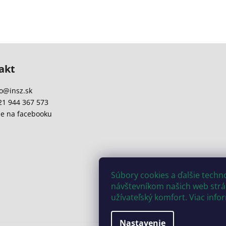
akt
o
@
insz.sk
21 944 367 573
e na facebooku
Súbory cookies a ďalšie tech
návštevníkom našich web strán
užívateľský komfort. Viac info
Nastavenie