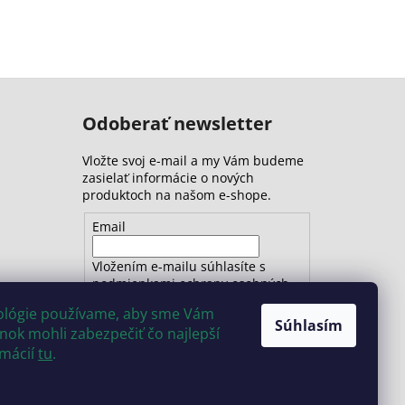
Odoberať newsletter
Vložte svoj e-mail a my Vám budeme
zasielať informácie o nových
produktoch na našom e-shope.
Email
Vložením e-mailu súhlasíte s
podmienkami ochrany osobných
údajov
nológie používame, aby sme Vám
Súhlasím
ok mohli zabezpečiť čo najlepší
PRIHLÁSIŤ SA
rmácií
tu
.