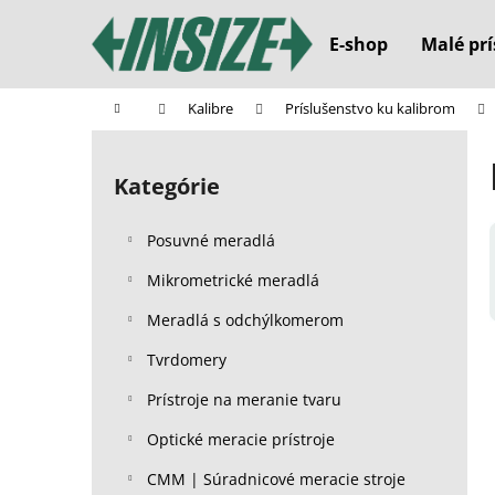
K
Prejsť
na
o
E-shop
Malé prí
obsah
Späť
Späť
š
do
do
í
Domov
Kalibre
Príslušenstvo ku kalibrom
k
obchodu
obchodu
B
o
Kategórie
Preskočiť
č
kategórie
n
Posuvné meradlá
ý
p
Mikrometrické meradlá
a
Meradlá s odchýlkomerom
n
Tvrdomery
e
l
Prístroje na meranie tvaru
Optické meracie prístroje
CMM | Súradnicové meracie stroje