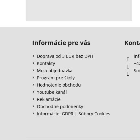
Z
á
Informácie pre vás
Kont
p
ä
Doprava od 3 EUR bez DPH
inf
t
Kontakty
+4
i
Moja objednávka
Sm
e
Program pre školy
Hodnotenie obchodu
Youtube kanál
Reklamácie
Obchodné podmienky
Informácie: GDPR | Súbory Cookies