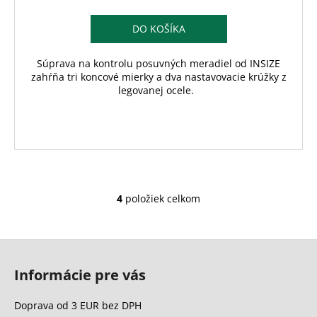
DO KOŠÍKA
Súprava na kontrolu posuvných meradiel od INSIZE
zahŕňa tri koncové mierky a dva nastavovacie krúžky z
legovanej ocele.
4
položiek celkom
O
v
l
Z
á
á
d
Informácie pre vás
p
a
c
ä
Doprava od 3 EUR bez DPH
i