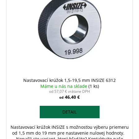
č
o
i
a
d
s
m
u
e
p
k
r
t
o
o
d
v
u
k
t
o
Nastavovací krúžok 1,5-19,5 mm INSIZE 6312
v
Máme u nás na sklade
(1 ks)
od 57,07 € vrátane DPH
46,40 €
od
DETAIL
Nastavovací krúžok INSIZE s možnosťou výberu priemeru
od 1,5 mm do 19 mm pre nastavenie nulovej hodnoty.
Nenašli ste variant, ktorý hľadáte? Kontaktujte naše