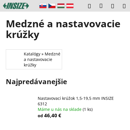
K
Prejsť
Prihláseni
Hľadať
Náku
M
na
o
obsah
Späť
Späť
košík
š
Medzné a nastavovacie
í
Č
krúžky
k
o
p
o
Katalógy » Medzné
a nastavovacie
t
krúžky
r
e
Najpredávanejšie
b
u
j
Nastavovací krúžok 1,5-19,5 mm INSIZE
6312
e
Máme u nás na sklade
(1 ks)
t
46,40 €
od
e
n