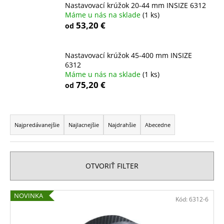
Nastavovací krúžok 20-44 mm INSIZE 6312
á
Máme u nás na sklade
(1 ks)
j
53,20 €
od
s
ť
Nastavovací krúžok 45-400 mm INSIZE
?
6312
Máme u nás na sklade
(1 ks)
75,20 €
od
R
HĽADAŤ
a
Najpredávanejšie
Najlacnejšie
Najdrahšie
Abecedne
d
e
O
n
OTVORIŤ FILTER
d
i
p
e
o
V
NOVINKA
Kód:
6312-6
p
r
ý
ú
r
p