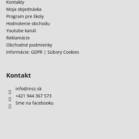
t
Kontakty
e
i
Moja objednávka
p
e
Program pre školy
r
Hodnotenie obchodu
v
Youtube kanál
k
Reklamácie
y
Obchodné podmienky
v
Informácie: GDPR | Súbory Cookies
ý
p
i
s
Kontakt
u
info
@
insz.sk
+421 944 367 573
Sme na facebooku