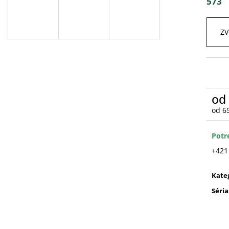
573
ZV
od
od
6
Jedn
cena
Potr
+421
Kate
Séria