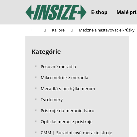
K
Prejsť
na
o
E-shop
Malé prí
obsah
Späť
Späť
š
do
do
í
Domov
Kalibre
Medzné a nastavovacie krúžky
k
obchodu
obchodu
B
o
Kategórie
Preskočiť
č
kategórie
n
Posuvné meradlá
ý
p
Mikrometrické meradlá
a
Meradlá s odchýlkomerom
n
Tvrdomery
e
l
Prístroje na meranie tvaru
Optické meracie prístroje
CMM | Súradnicové meracie stroje