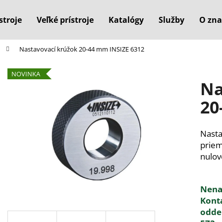
stroje
Veľké prístroje
Katalógy
Služby
O zna
Nastavovací krúžok 20-44 mm INSIZE 6312
Čo potrebujete nájsť?
NOVINKA
Na
HĽADAŤ
20
Nasta
Odporúčame
prie
nulov
Nenaš
Kont
odde