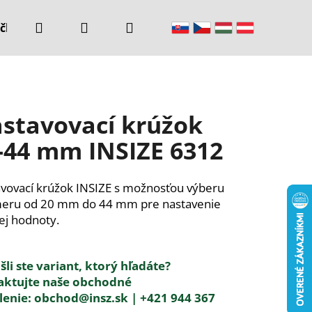
Hľadať
Prihlásenie
Nákupný
čke
Kontakty
košík
stavovací krúžok
-44 mm INSIZE 6312
vovací krúžok INSIZE s možnosťou výberu
meru od 20 mm do 44 mm pre nastavenie
ej hodnoty.
li ste variant, ktorý hľadáte?
aktujte naše obchodné
lenie:
obchod@insz.sk |
+421 944 367