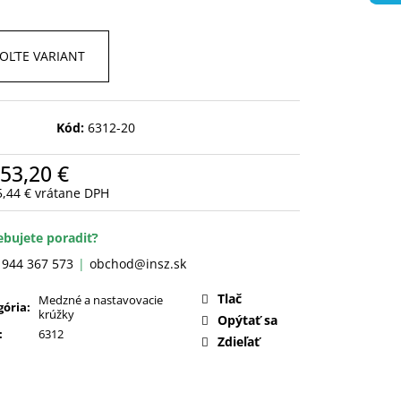
OĽTE VARIANT
Kód:
6312-20
53,20 €
5,44 €
vrátane DPH
otková
:
ebujete poradiť?
 944 367 573
obchod@insz.sk
Tlač
Medzné a nastavovacie
gória
:
krúžky
Opýtať sa
:
6312
Zdieľať