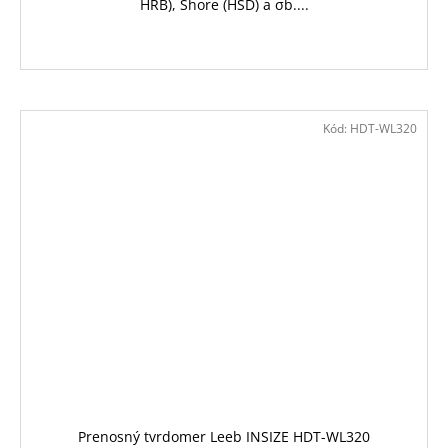
HRB), Shore (HSD) a σb....
Kód:
HDT-WL320
Prenosný tvrdomer Leeb INSIZE HDT-WL320