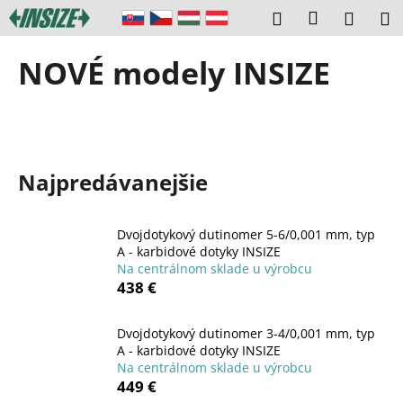
K
Prejsť
Prihláseni
Hľadať
Náku
M
na
o
obsah
Späť
Späť
košík
š
NOVÉ modely INSIZE
í
Č
k
o
p
o
Najpredávanejšie
t
r
e
Dvojdotykový dutinomer 5-6/0,001 mm, typ
A - karbidové dotyky INSIZE
b
Na centrálnom sklade u výrobcu
u
438 €
j
e
Dvojdotykový dutinomer 3-4/0,001 mm, typ
t
A - karbidové dotyky INSIZE
Na centrálnom sklade u výrobcu
e
449 €
n