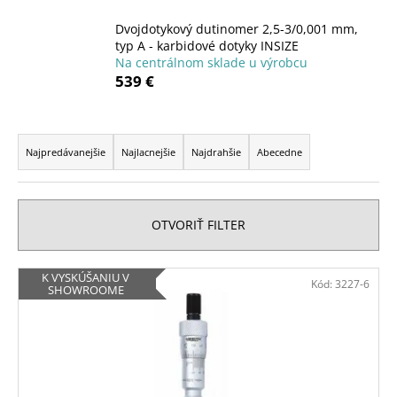
á
Dvojdotykový dutinomer 2,5-3/0,001 mm,
j
typ A - karbidové dotyky INSIZE
s
Na centrálnom sklade u výrobcu
539 €
ť
?
R
a
Najpredávanejšie
Najlacnejšie
Najdrahšie
Abecedne
d
e
HĽADAŤ
n
OTVORIŤ FILTER
i
e
V
K VYSKÚŠANIU V
O
Kód:
3227-6
p
SHOWROOME
ý
d
r
p
p
o
o
i
d
r
s
ú
u
p