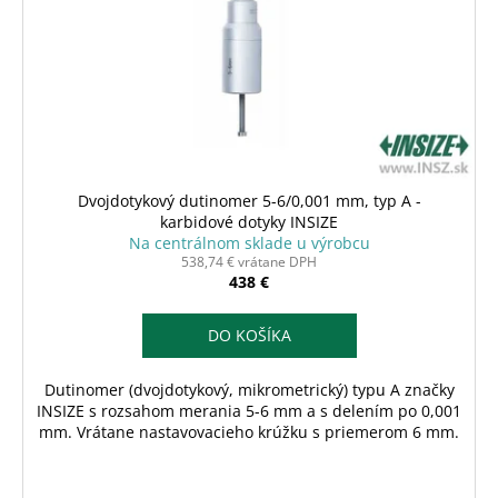
č
k
r
a
t
o
m
o
e
d
v
u
k
t
o
Dvojdotykový dutinomer 5-6/0,001 mm, typ A -
v
karbidové dotyky INSIZE
Na centrálnom sklade u výrobcu
538,74 € vrátane DPH
438 €
DO KOŠÍKA
Dutinomer (dvojdotykový, mikrometrický) typu A značky
INSIZE s rozsahom merania 5-6 mm a s delením po 0,001
mm. Vrátane nastavovacieho krúžku s priemerom 6 mm.