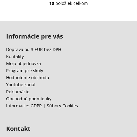
10
položiek celkom
O
v
l
Z
á
á
d
Informácie pre vás
p
a
c
ä
Doprava od 3 EUR bez DPH
i
t
Kontakty
e
i
Moja objednávka
p
e
Program pre školy
r
Hodnotenie obchodu
v
Youtube kanál
k
Reklamácie
y
Obchodné podmienky
v
Informácie: GDPR | Súbory Cookies
ý
p
i
s
Kontakt
u