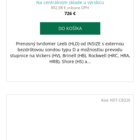
Na centrálnom sklade u výrobcu
892,98 € vrátane DPH
726 €
DO KOŠÍKA
Prenosný tvrdomer Leeb (HLD) od INSIZE s externou
bezdrôtovou sondou typu D a možnosťou prevodu
stupnice na Vickers (HV), Brinell (HB), Rockwell (HRC, HRA,
HRB), Shore (HS) a...
Kód:
HDT-CB320