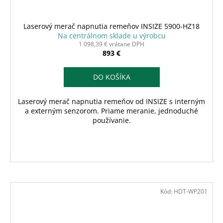
Laserový merač napnutia remeňov INSIZE 5900-HZ18
Na centrálnom sklade u výrobcu
1 098,39 € vrátane DPH
893 €
DO KOŠÍKA
Laserový merač napnutia remeňov od INSIZE s interným
a externým senzorom. Priame meranie, jednoduché
používanie.
Kód:
HDT-WP201