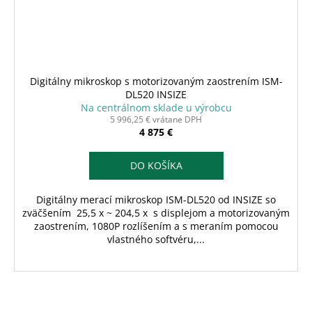
Digitálny mikroskop s motorizovaným zaostrením ISM-
DL520 INSIZE
Na centrálnom sklade u výrobcu
5 996,25 € vrátane DPH
4 875 €
DO KOŠÍKA
Digitálny merací mikroskop ISM-DL520 od INSIZE so
zväčšením 25,5 x ~ 204,5 x s displejom a motorizovaným
zaostrením, 1080P rozlíšením a s meraním pomocou
vlastného softvéru,...