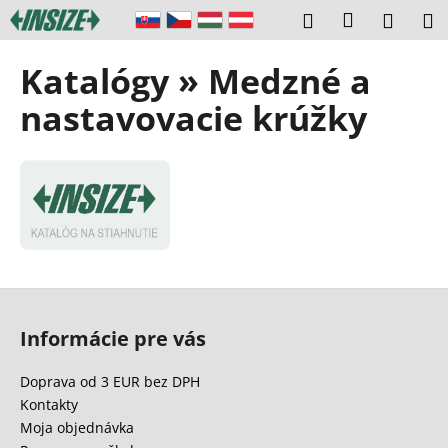
K
Prejsť
Prihláseni
Hľadať
Náku
M
na
o
obsah
Späť
Späť
košík
š
Katalógy » Medzné a
í
Č
nastavovacie krúžky
k
o
p
o
t
r
e
b
Z
u
á
Informácie pre vás
j
p
e
ä
Doprava od 3 EUR bez DPH
t
t
Kontakty
e
i
Moja objednávka
n