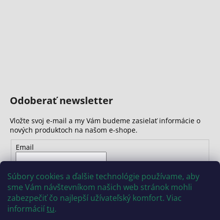
č
a
m
e
Odoberať newsletter
Vložte svoj e-mail a my Vám budeme zasielať informácie o
nových produktoch na našom e-shope.
Email
Vložením e-mailu súhlasíte s
podmienkami ochrany
Súbory cookies a ďalšie technológie používame, aby
osobných údajov
sme Vám návštevníkom našich web stránok mohli
zabezpečiť čo najlepší užívateľský komfort. Viac
PRIHLÁSIŤ SA
informácií
tu
.