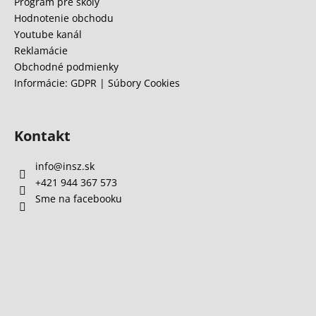
e
Program pre školy
á
Hodnotenie obchodu
j
Youtube kanál
s
Reklamácie
Obchodné podmienky
ť
Informácie: GDPR | Súbory Cookies
?
Kontakt
HĽADAŤ
info
@
insz.sk
+421 944 367 573
Sme na facebooku
O
d
p
o
r
ú