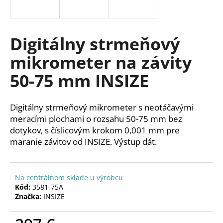
á
j
s
Digitálny strmeňový
ť
mikrometer na závity
?
50-75 mm INSIZE
Digitálny strmeňový mikrometer s neotáčavými
HĽADAŤ
meracími plochami o rozsahu 50-75 mm bez
dotykov, s číslicovým krokom 0,001 mm pre
maranie závitov od INSIZE. Výstup dát.
O
d
Na centrálnom sklade u výrobcu
p
Kód:
3581-75A
o
Značka:
INSIZE
r
ú