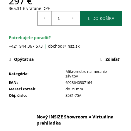
297 €
č
a
365,31 € vrátane DPH
m
Jednotková
DO KOŠÍKA
cena:
e
Potrebujete poradiť?
+421 944 367 573
obchod@insz.sk
Opýtať sa
Zdieľať
Mikrometre na meranie
Kategória
:
závitov
EAN
:
6928640307164
Merací rozsah
:
do 75 mm
Obj. číslo
:
3581-75A
Nový INSIZE Showroom » Virtuálna
prehliadka