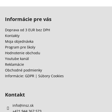
Z
á
Informácie pre vás
p
ä
Doprava od 3 EUR bez DPH
t
Kontakty
i
Moja objednávka
e
Program pre školy
Hodnotenie obchodu
Youtube kanál
Reklamácie
Obchodné podmienky
Informácie: GDPR | Súbory Cookies
Kontakt
info
@
insz.sk
+421 944 367 573