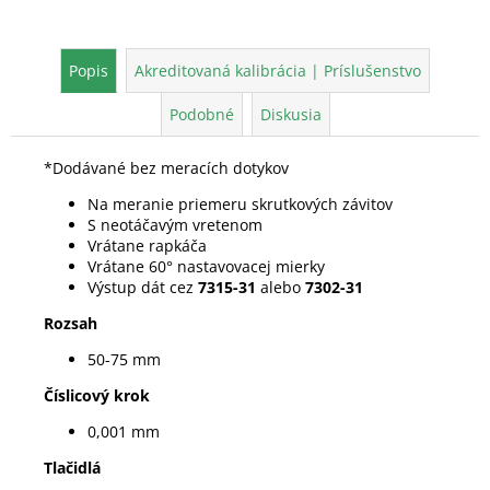
Popis
Akreditovaná kalibrácia | Príslušenstvo
Podobné
Diskusia
*Dodávané bez meracích dotykov
Na meranie priemeru skrutkových závitov
S neotáčavým vretenom
Vrátane rapkáča
Vrátane 60° nastavovacej mierky
Výstup dát cez
7315-31
alebo
7302-31
Rozsah
50-75 mm
Číslicový krok
0,001 mm
Tlačidlá