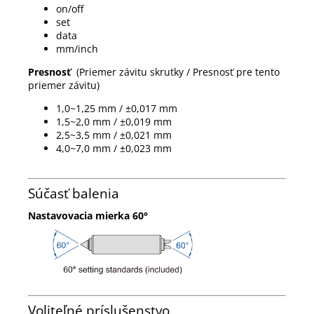
on/off
set
data
mm/inch
Presnosť
(Priemer závitu skrutky / Presnosť pre tento
priemer závitu)
1,0~1,25 mm / ±0,017 mm
1,5~2,0 mm / ±0,019 mm
2,5~3,5 mm / ±0,021 mm
4,0~7,0 mm / ±0,023 mm
Súčasť balenia
Nastavovacia mierka 60°
Voliteľné príslušenstvo