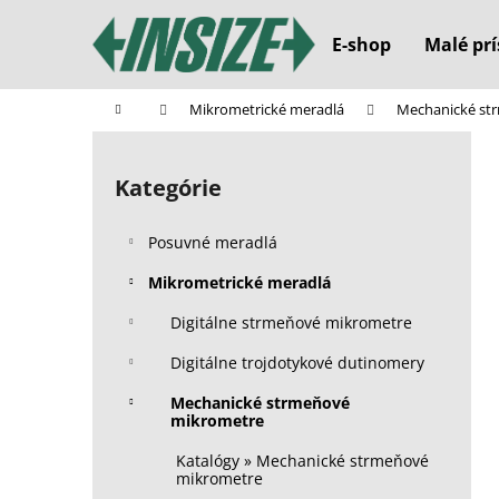
K
Prejsť
na
o
E-shop
Malé prí
obsah
Späť
Späť
š
do
do
í
Domov
Mikrometrické meradlá
Mechanické st
k
obchodu
obchodu
B
o
Kategórie
Preskočiť
č
kategórie
n
Posuvné meradlá
ý
p
Mikrometrické meradlá
a
Digitálne strmeňové mikrometre
n
Digitálne trojdotykové dutinomery
e
l
Mechanické strmeňové
mikrometre
Katalógy » Mechanické strmeňové
mikrometre