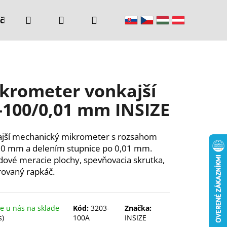
Hľadať
Prihlásenie
Nákupný
čke
Kontakty
košík
krometer vonkajší
-100/0,01 mm INSIZE
jší mechanický mikrometer s rozsahom
0 mm a delením stupnice po 0,01 mm.
dové meracie plochy, spevňovacia skrutka,
rovaný rapkáč.
 u nás na sklade
Kód:
3203-
Značka:
s)
100A
INSIZE