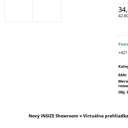
34,
42,8
Jedn
cena
Potr
+421
Kate
EAN
:
Mera
rozs
Obj. 
Nový INSIZE Showroom » Virtuálna prehliadk