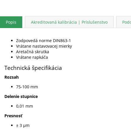
Popis
Akreditovaná kalibrácia | Príslušenstvo
Pod
Zodpovedá norme DIN863-1
Vrátane nastavovacej mierky
Aretačná skrutka
Vrátane rapkáča
Technická špecifikácia
Rozsah
75-100 mm
Delenie stupnice
0,01 mm
Presnosť
± 3 µm