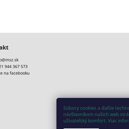
akt
o
@
insz.sk
21 944 367 573
e na facebooku
Súbory cookies a ďalšie tech
návštevníkom našich web strán
užívateľský komfort. Viac info