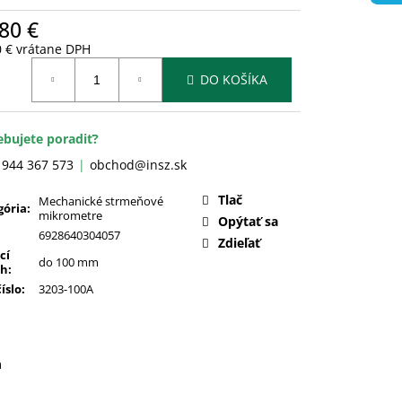
80 €
0 € vrátane DPH
otková
DO KOŠÍKA
:
ebujete poradiť?
 944 367 573
obchod@insz.sk
Tlač
Mechanické strmeňové
gória
:
mikrometre
Opýtať sa
6928640304057
Zdieľať
cí
do 100 mm
ah
:
číslo
:
3203-100A
a