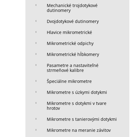
Mechanické trojdotykové
dutinomery
Dvojdotykové dutinomery
Hlavice mikrometrické
Mikrometrické odpichy
Mikrometrické hĺbkomery
Pasametre a nastaviteľné
strmeňové kalibre
Špeciálne mikrometre
Mikrometre s úzkymi dotykmi
Mikrometre s dotykmi v tvare
hrotov
Mikrometre s tanierovými dotykmi
Mikrometre na meranie závitov