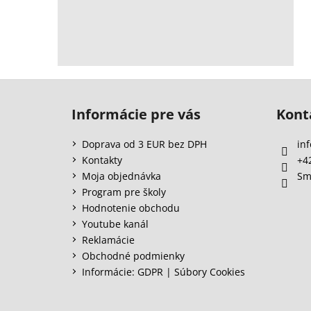
Z
á
Informácie pre vás
Kont
p
ä
Doprava od 3 EUR bez DPH
inf
t
Kontakty
+4
i
Moja objednávka
Sm
e
Program pre školy
Hodnotenie obchodu
Youtube kanál
Reklamácie
Obchodné podmienky
Informácie: GDPR | Súbory Cookies