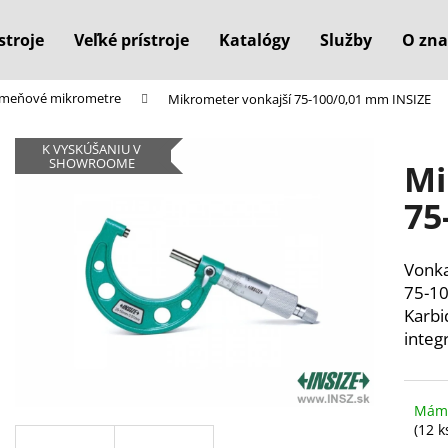
stroje
Veľké prístroje
Katalógy
Služby
O zna
rmeňové mikrometre
Mikrometer vonkajší 75-100/0,01 mm INSIZE
Čo potrebujete nájsť?
K VYSKÚŠANIU V
SHOWROOME
Mi
HĽADAŤ
75
Vonka
Odporúčame
75-10
Karbi
integ
Máme
(12 k