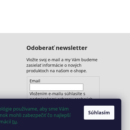
Odoberať newsletter
Vložte svoj e-mail a my Vám budeme
zasielať informácie o nových
produktoch na našom e-shope.
Email
Vložením e-mailu súhlasíte s
podmienkami ochrany osobných
údajov
nológie používame, aby sme Vám
Súhlasím
ok mohli zabezpečiť čo najlepší
PRIHLÁSIŤ SA
rmácií
tu
.