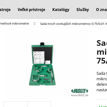
stroje
Veľké prístroje
Katalógy
Služby
O zna
rmeňové mikrometre
Sada troch vonkajších mikrometrov 0-75/0,01
Čo potrebujete nájsť?
Sa
HĽADAŤ
mi
75
Odporúčame
Sada 
mikr
delen
nasta
Máme