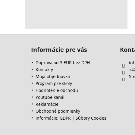
Z
á
Informácie pre vás
Kont
p
ä
Doprava od 3 EUR bez DPH
inf
t
Kontakty
+4
i
Moja objednávka
Sm
e
Program pre školy
Hodnotenie obchodu
Youtube kanál
Reklamácie
Obchodné podmienky
Informácie: GDPR | Súbory Cookies