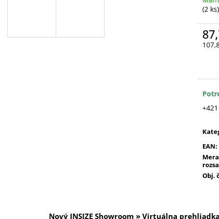
(2 ks)
87,
107,
Jedn
cena
Potr
+421
Kate
EAN
:
Mera
rozs
Obj. 
Nový INSIZE Showroom » Virtuálna prehliadk