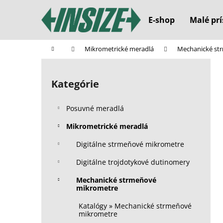
K
Prejsť
na
o
E-shop
Malé prí
obsah
Späť
Späť
š
do
do
í
Domov
Mikrometrické meradlá
Mechanické st
k
obchodu
obchodu
B
o
Kategórie
Preskočiť
č
kategórie
n
Posuvné meradlá
ý
p
Mikrometrické meradlá
a
Digitálne strmeňové mikrometre
n
Digitálne trojdotykové dutinomery
e
l
Mechanické strmeňové
mikrometre
Katalógy » Mechanické strmeňové
mikrometre