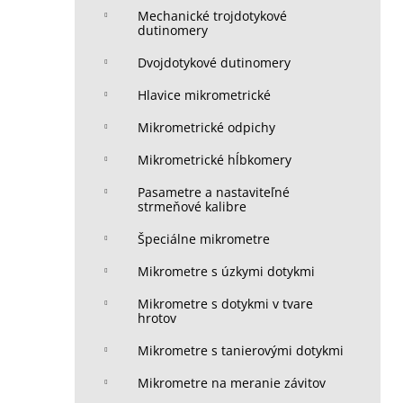
Mechanické trojdotykové
dutinomery
Dvojdotykové dutinomery
Hlavice mikrometrické
Mikrometrické odpichy
Mikrometrické hĺbkomery
Pasametre a nastaviteľné
strmeňové kalibre
Špeciálne mikrometre
Mikrometre s úzkymi dotykmi
Mikrometre s dotykmi v tvare
hrotov
Mikrometre s tanierovými dotykmi
Mikrometre na meranie závitov