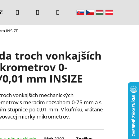
Hľadať
Prihlásenie
Nákupný
čke
Kontakty
 mm INSIZE
košík
da troch vonkajších
krometrov 0-
/0,01 mm INSIZE
troch vonkajších mechanických
ometrov s meracím rozsahom 0-75 mm a s
ím stupnice po 0,01 mm. V kufríku, vrátane
vovacej mierky mikrometrov.
 u nás na sklade
Kód:
3203-
Značka: