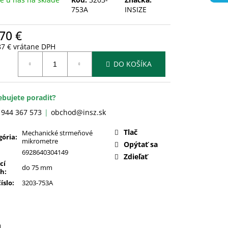
753A
INSIZE
70 €
87 € vrátane DPH
otková
DO KOŠÍKA
:
ebujete poradiť?
 944 367 573
obchod@insz.sk
Tlač
Mechanické strmeňové
gória
:
mikrometre
Opýtať sa
6928640304149
Zdieľať
cí
do 75 mm
ah
:
číslo
:
3203-753A
a