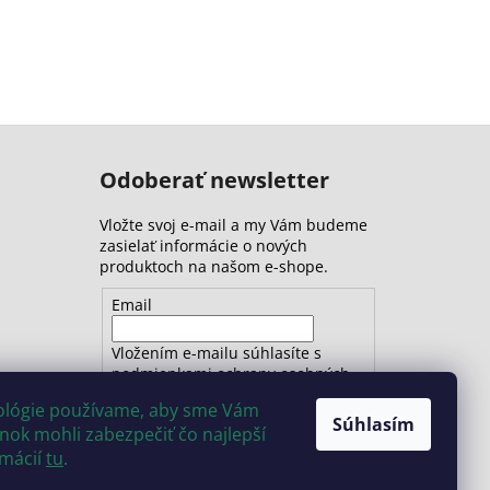
Odoberať newsletter
Vložte svoj e-mail a my Vám budeme
zasielať informácie o nových
produktoch na našom e-shope.
Email
Vložením e-mailu súhlasíte s
podmienkami ochrany osobných
údajov
nológie používame, aby sme Vám
Súhlasím
ok mohli zabezpečiť čo najlepší
PRIHLÁSIŤ SA
rmácií
tu
.