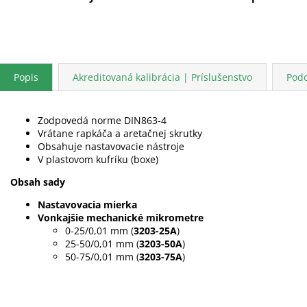
Popis
Akreditovaná kalibrácia | Príslušenstvo
Pod
Zodpovedá norme DIN863-4
Vrátane rapkáča a aretačnej skrutky
Obsahuje nastavovacie nástroje
V plastovom kufríku (boxe)
Obsah sady
Nastavovacia mierka
Vonkajšie mechanické mikrometre
0-25/0,01 mm (
3203-25A
)
25-50/0,01 mm (
3203-50A
)
50-75/0,01 mm (
3203-75A
)