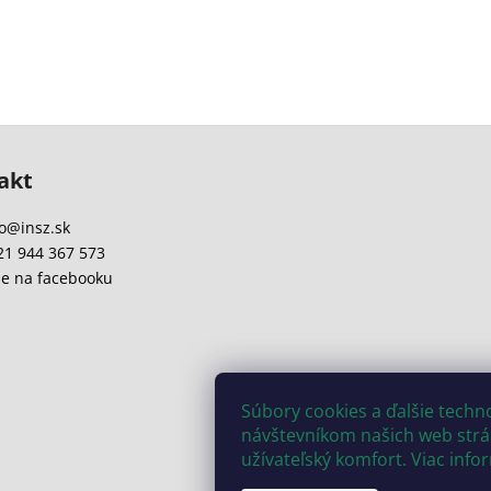
akt
o
@
insz.sk
21 944 367 573
e na facebooku
Súbory cookies a ďalšie tech
návštevníkom našich web strán
užívateľský komfort. Viac info