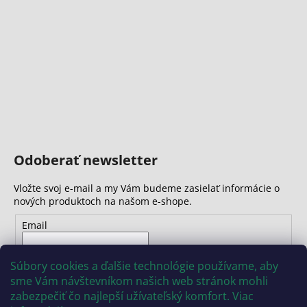
Odoberať newsletter
Vložte svoj e-mail a my Vám budeme zasielať informácie o
nových produktoch na našom e-shope.
Email
Vložením e-mailu súhlasíte s
podmienkami ochrany
Súbory cookies a ďalšie technológie používame, aby
osobných údajov
sme Vám návštevníkom našich web stránok mohli
zabezpečiť čo najlepší užívateľský komfort. Viac
PRIHLÁSIŤ SA