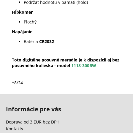
Podržať hodnotu v pamäti (hold)
Hĺbkomer
Plochý
Napájanie
Batéria
CR2032
Toto digitálne posuvné meradlo je k dispozícii aj bez
posuvného kolieska - model
1118-300BW
*8/24
Z
á
Informácie pre vás
p
ä
Doprava od 3 EUR bez DPH
t
Kontakty