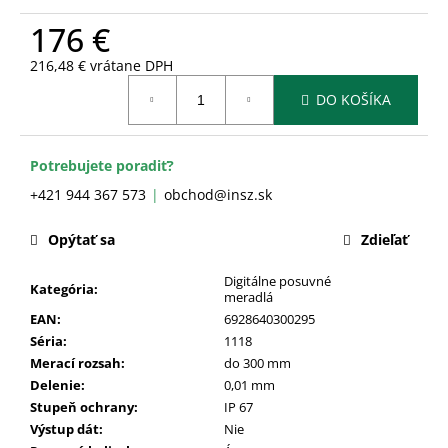
č
a
176 €
m
216,48 € vrátane DPH
e
Jednotková
DO KOŠÍKA
cena:
Potrebujete poradiť?
+421 944 367 573
obchod@insz.sk
Opýtať sa
Zdieľať
Digitálne posuvné
Kategória
:
meradlá
EAN
:
6928640300295
Séria
:
1118
Merací rozsah
:
do 300 mm
Delenie
:
0,01 mm
Stupeň ochrany
:
IP 67
Výstup dát
:
Nie