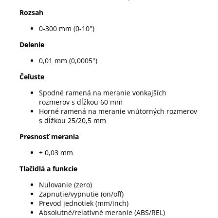
Rozsah
0-300 mm (0-10")
Delenie
0,01 mm (0,0005")
Čeľuste
Spodné ramená na meranie vonkajších
rozmerov s dĺžkou 60 mm
Horné ramená na meranie vnútorných rozmerov
s dĺžkou 25/20,5 mm
Presnosť merania
± 0,03 mm
Tlačidlá a funkcie
Nulovanie (zero)
Zapnutie/vypnutie (on/off)
Prevod jednotiek (mm/inch)
Absolutné/relativné meranie (ABS/REL)