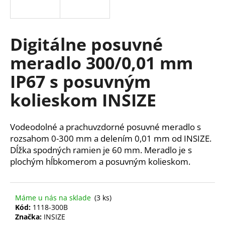
á
j
s
Digitálne posuvné
ť
meradlo 300/0,01 mm
?
IP67 s posuvným
kolieskom INSIZE
HĽADAŤ
Vodeodolné a prachuvzdorné posuvné meradlo s
rozsahom 0-300 mm a delením 0,01 mm od INSIZE.
Dĺžka spodných ramien je 60 mm. Meradlo je s
O
plochým hĺbkomerom a posuvným kolieskom.
d
p
o
Máme u nás na sklade
(3 ks)
r
Kód:
1118-300B
ú
Značka:
INSIZE