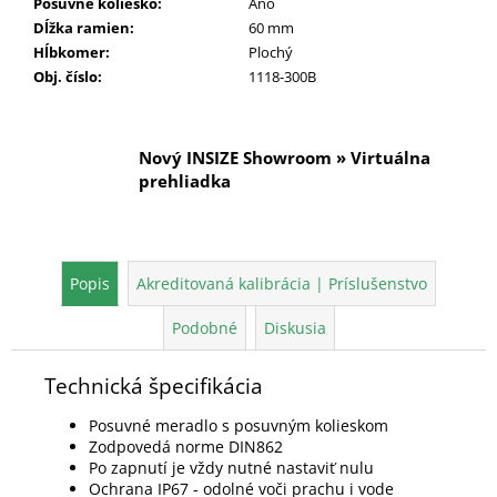
Posuvné koliesko
:
Áno
Dĺžka ramien
:
60 mm
Hĺbkomer
:
Plochý
Obj. číslo
:
1118-300B
Nový INSIZE Showroom » Virtuálna
prehliadka
Popis
Akreditovaná kalibrácia | Príslušenstvo
Podobné
Diskusia
Technická špecifikácia
Posuvné meradlo s posuvným kolieskom
Zodpovedá norme DIN862
Po zapnutí je vždy nutné nastaviť nulu
Ochrana IP67 - odolné voči prachu i vode