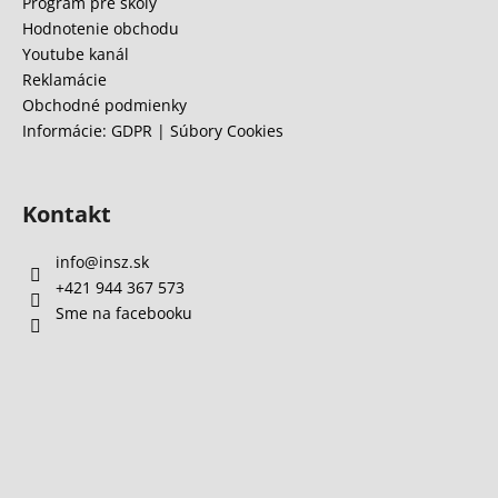
e
Program pre školy
á
Hodnotenie obchodu
j
Youtube kanál
s
Reklamácie
Obchodné podmienky
ť
Informácie: GDPR | Súbory Cookies
?
Kontakt
HĽADAŤ
info
@
insz.sk
+421 944 367 573
Sme na facebooku
O
d
p
o
r
ú