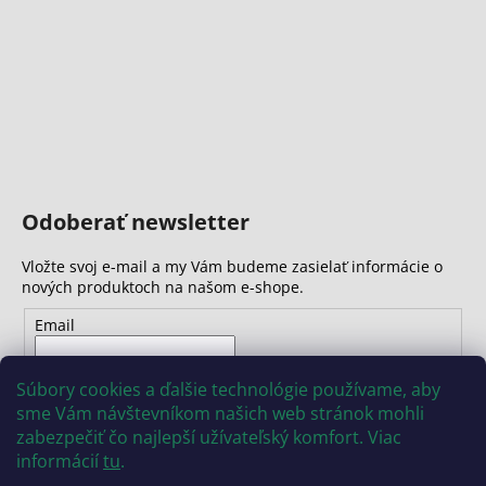
č
a
m
e
Odoberať newsletter
Vložte svoj e-mail a my Vám budeme zasielať informácie o
nových produktoch na našom e-shope.
Email
Vložením e-mailu súhlasíte s
podmienkami ochrany
Súbory cookies a ďalšie technológie používame, aby
osobných údajov
sme Vám návštevníkom našich web stránok mohli
zabezpečiť čo najlepší užívateľský komfort. Viac
PRIHLÁSIŤ SA
informácií
tu
.