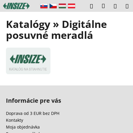
K
Prejsť
Prihláseni
Hľadať
Náku
M
na
o
obsah
Späť
Späť
košík
š
Katalógy » Digitálne
í
Č
posuvné meradlá
k
o
p
o
t
r
e
b
Z
u
á
Informácie pre vás
j
p
e
ä
Doprava od 3 EUR bez DPH
t
t
Kontakty
e
i
Moja objednávka
n