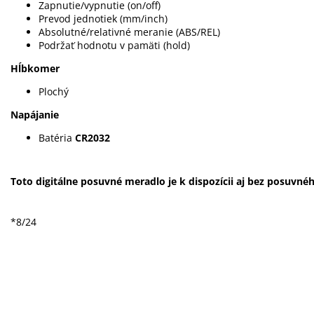
Zapnutie/vypnutie (on/off)
Prevod jednotiek (mm/inch)
Absolutné/relativné meranie (ABS/REL)
Podržať hodnotu v pamäti (hold)
Hĺbkomer
Plochý
Napájanie
Batéria
CR2032
Toto digitálne posuvné meradlo je k dispozícii aj bez posuvné
*8/24