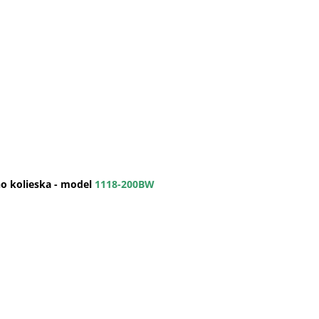
ho kolieska - model
1118-200BW