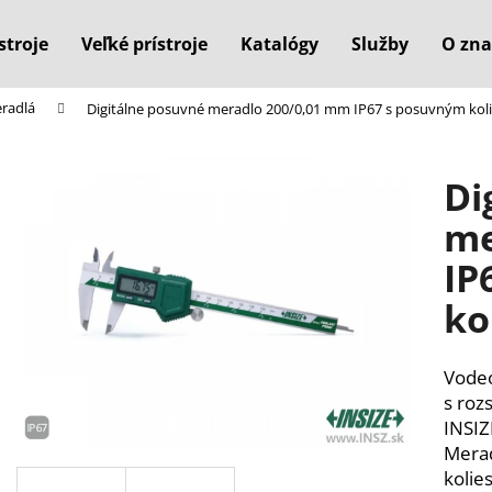
stroje
Veľké prístroje
Katalógy
Služby
O zna
eradlá
Digitálne posuvné meradlo 200/0,01 mm IP67 s posuvným kol
Čo potrebujete nájsť?
Di
HĽADAŤ
me
IP
Odporúčame
ko
Vodeo
s ro
INSIZ
Mera
kolie