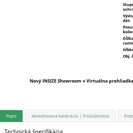
Stup
ochr
Výst
dát
:
Posu
kolie
Dĺžk
rami
Hĺbk
Obj. 
Nový INSIZE Showroom » Virtuálna prehliadk
Popis
Akreditovaná kalibrácia | Príslušenstvo
Pod
Technická špecifikácia