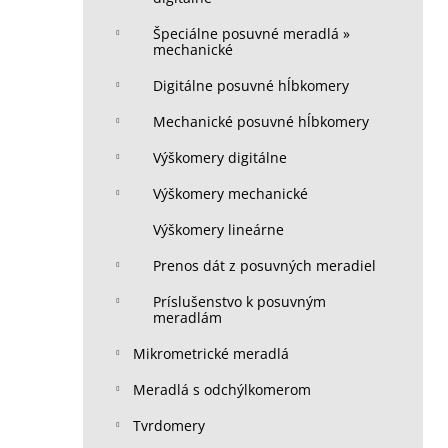
Špeciálne posuvné meradlá »
mechanické
Digitálne posuvné hĺbkomery
Mechanické posuvné hĺbkomery
Výškomery digitálne
Výškomery mechanické
Výškomery lineárne
Prenos dát z posuvných meradiel
Príslušenstvo k posuvným
meradlám
Mikrometrické meradlá
Meradlá s odchýlkomerom
Tvrdomery