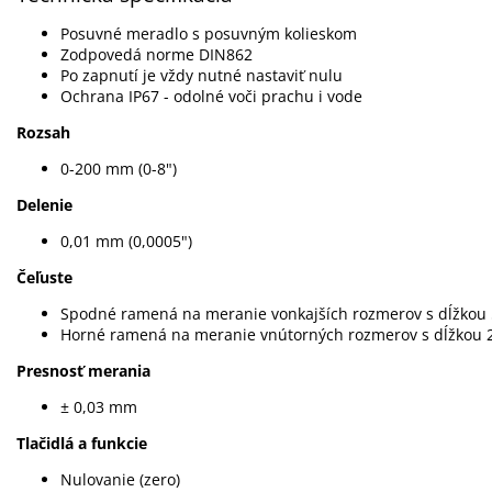
Posuvné meradlo s posuvným kolieskom
Zodpovedá norme DIN862
Po zapnutí je vždy nutné nastaviť nulu
Ochrana IP67 - odolné voči prachu i vode
Rozsah
0-200 mm (0-8")
Delenie
0,01 mm (0,0005")
Čeľuste
Spodné ramená na meranie vonkajších rozmerov s dĺžko
Horné ramená na meranie vnútorných rozmerov s dĺžkou
Presnosť merania
± 0,03 mm
Tlačidlá a funkcie
Nulovanie (zero)