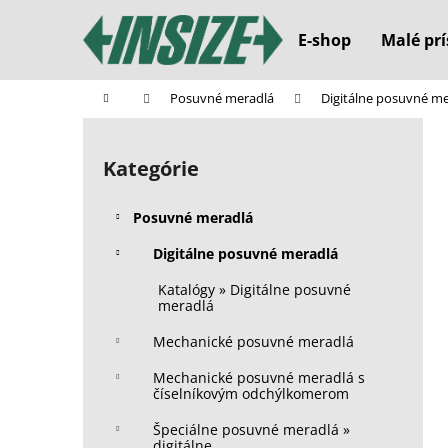
K
Prejsť
na
o
E-shop
Malé prí
obsah
Späť
Späť
š
do
do
í
Domov
Posuvné meradlá
Digitálne posuvné m
k
obchodu
obchodu
B
o
Kategórie
Preskočiť
č
kategórie
n
Posuvné meradlá
ý
p
Digitálne posuvné meradlá
a
Katalógy » Digitálne posuvné
n
meradlá
e
Mechanické posuvné meradlá
l
Mechanické posuvné meradlá s
číselníkovým odchýlkomerom
Špeciálne posuvné meradlá »
digitálne