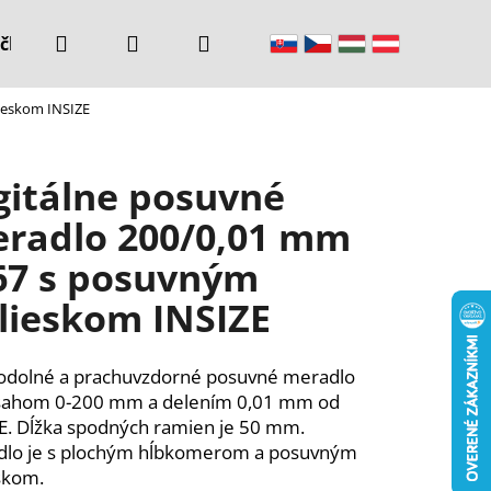
Hľadať
Prihlásenie
Nákupný
čke
Kontakty
ieskom INSIZE
košík
gitálne posuvné
radlo 200/0,01 mm
67 s posuvným
lieskom INSIZE
dolné a prachuvzdorné posuvné meradlo
zsahom 0-200 mm a delením 0,01 mm od
E. Dĺžka spodných ramien je 50 mm.
dlo je s plochým hĺbkomerom a posuvným
skom.