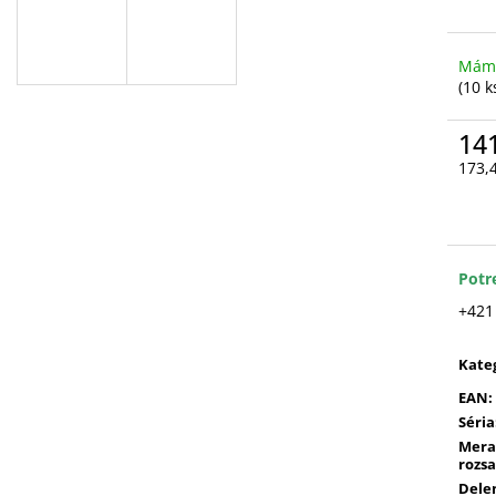
Máme
(10 k
14
173,
Jedn
cena
Potr
+421
Kate
EAN
:
Séria
Mera
rozs
Dele