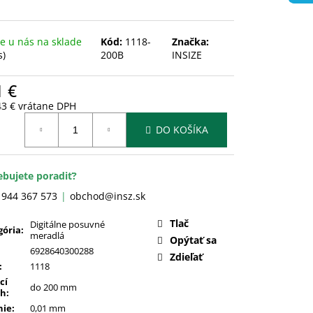
 u nás na sklade
Kód:
1118-
Značka:
s)
200B
INSIZE
1 €
43 € vrátane DPH
otková
DO KOŠÍKA
:
ebujete poradiť?
 944 367 573
obchod@insz.sk
Tlač
Digitálne posuvné
gória
:
meradlá
Opýtať sa
6928640300288
Zdieľať
:
1118
cí
do 200 mm
ah
:
nie
:
0,01 mm