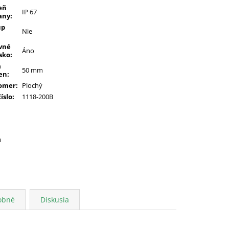
eň
IP 67
any
:
up
Nie
vné
Áno
sko
:
a
50 mm
en
:
omer
:
Plochý
číslo
:
1118-200B
a
obné
Diskusia