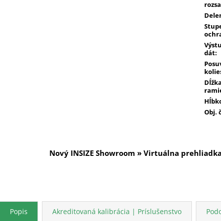
rozs
Dele
Stup
ochr
Výst
dát
:
Posu
kolie
Dĺžk
rami
Hĺbk
Obj. 
Nový INSIZE Showroom » Virtuálna prehliadk
Popis
Akreditovaná kalibrácia | Príslušenstvo
Pod