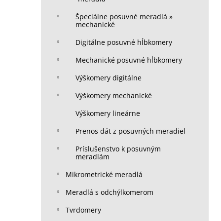
Špeciálne posuvné meradlá »
mechanické
Digitálne posuvné hĺbkomery
Mechanické posuvné hĺbkomery
Výškomery digitálne
Výškomery mechanické
Výškomery lineárne
Prenos dát z posuvných meradiel
Príslušenstvo k posuvným
meradlám
Mikrometrické meradlá
Meradlá s odchýlkomerom
Tvrdomery