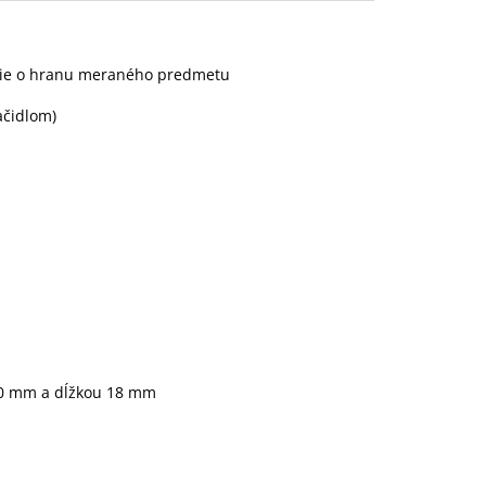
tie o hranu meraného predmetu
ačidlom)
10 mm a dĺžkou 18 mm