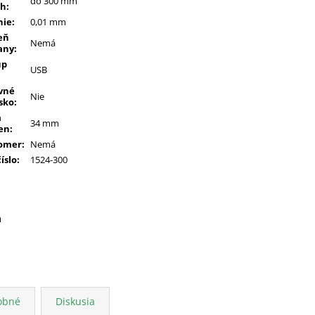
do 300 mm
ah
:
nie
:
0,01 mm
eň
Nemá
any
:
up
USB
vné
Nie
sko
:
a
34 mm
en
:
omer
:
Nemá
číslo
:
1524-300
a
obné
Diskusia