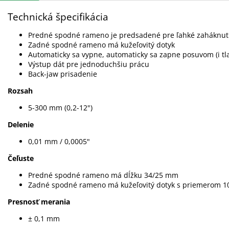
Technická špecifikácia
Predné spodné rameno je predsadené pre ľahké zaháknu
Zadné spodné rameno má kužeľovitý dotyk
Automaticky sa vypne, automaticky sa zapne posuvom (i tl
Výstup dát pre jednoduchšiu prácu
Back-jaw prisadenie
Rozsah
5-300 mm (0,2-12")
Delenie
0,01 mm / 0,0005"
Čeľuste
Predné spodné rameno má dĺžku 34/25 mm
Zadné spodné rameno má kužeľovitý dotyk s priemerom 
Presnosť merania
± 0,1 mm