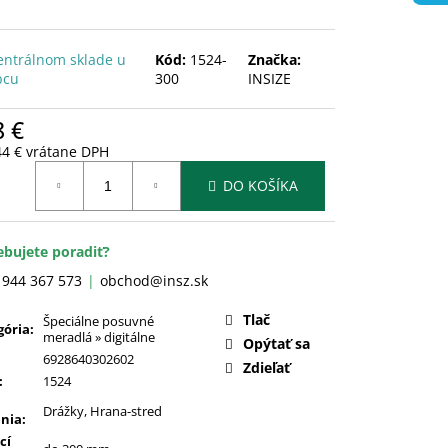
entrálnom sklade u
Kód:
1524-
Značka:
bcu
300
INSIZE
8 €
44 € vrátane DPH
otková
DO KOŠÍKA
:
ebujete poradiť?
 944 367 573
obchod@insz.sk
Tlač
Špeciálne posuvné
gória
:
meradlá » digitálne
Opýtať sa
6928640302602
Zdieľať
:
1524
Drážky
,
Hrana-stred
nia
:
cí