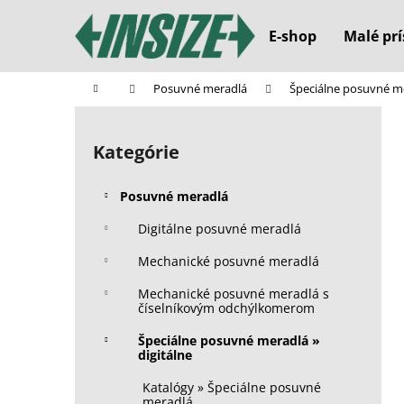
K
Prejsť
na
o
E-shop
Malé prí
obsah
Späť
Späť
š
do
do
í
Domov
Posuvné meradlá
Špeciálne posuvné me
k
obchodu
obchodu
B
o
Kategórie
Preskočiť
č
kategórie
n
Posuvné meradlá
ý
p
Digitálne posuvné meradlá
a
Mechanické posuvné meradlá
n
Mechanické posuvné meradlá s
e
číselníkovým odchýlkomerom
l
Špeciálne posuvné meradlá »
digitálne
Katalógy » Špeciálne posuvné
meradlá