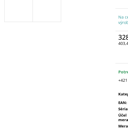
Na c
výro
32
403,
Jedn
cena
Potr
+421
Kate
EAN
:
Séria
Účel
mera
Mera