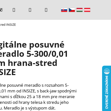
Hľadať
Prihlásenie
Nákupný
čke
Kontakty
tred INSIZE
košík
gitálne posuvné
radlo 5-300/0,01
 hrana-stred
SIZE
álne posuvné meradlo s rozsahom 5-
,01 mm od INSIZE, s back-jaw spodnými
ami s dĺžkou 25 a 18 mm pre meranie
lenosti od hrany telesa k stredu jeho
u. Meradlo je s výstupom dát.