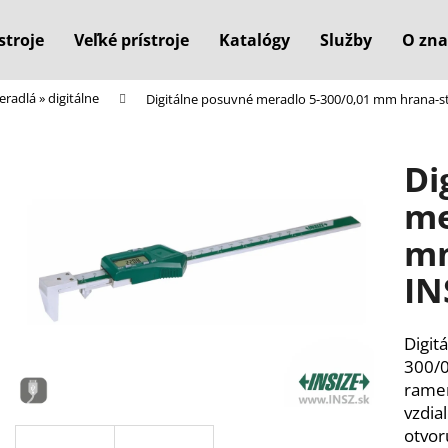
stroje
Veľké prístroje
Katalógy
Služby
O zna
radlá » digitálne
Digitálne posuvné meradlo 5-300/0,01 mm hrana-s
Čo potrebujete nájsť?
Di
HĽADAŤ
me
mm
Odporúčame
IN
Digit
300/0
ramen
vzdia
otvor