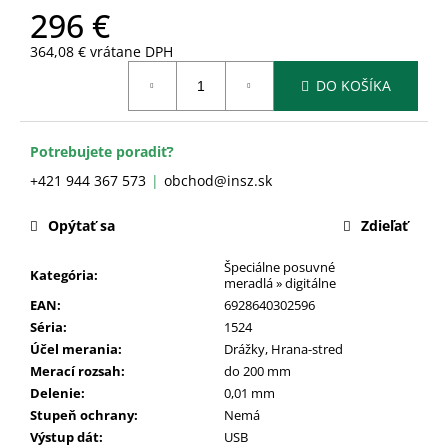
č
296 €
a
m
364,08 € vrátane DPH
e
Jednotková
DO KOŠÍKA
cena:
Potrebujete poradiť?
+421 944 367 573
obchod@insz.sk
Opýtať sa
Zdieľať
Špeciálne posuvné
Kategória
:
meradlá » digitálne
EAN
:
6928640302596
Séria
:
1524
Účel merania
:
Drážky
,
Hrana-stred
Merací rozsah
:
do 200 mm
Delenie
:
0,01 mm
Stupeň ochrany
:
Nemá
Výstup dát
:
USB