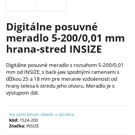
á
j
s
Digitálne posuvné
ť
meradlo 5-200/0,01 mm
?
hrana-stred INSIZE
Digitálne posuvné meradlo s rozsahom 5-200/0,01
HĽADAŤ
mm od INSIZE, s back-jaw spodnými ramenami s
dĺžkou 25 a 18 mm pre meranie vzdialenosti od
hrany telesa k stredu jeho otvoru. Meradlo je s
výstupom dát.
O
d
p
Na centrálnom sklade u výrobcu
o
Kód:
1524-200
r
Značka:
INSIZE
ú