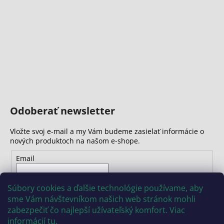
Odoberať newsletter
Vložte svoj e-mail a my Vám budeme zasielať informácie o
nových produktoch na našom e-shope.
Email
Vložením e-mailu súhlasíte s
podmienkami ochrany
Súbory cookies a ďalšie technológie používame, aby
osobných údajov
sme Vám návštevníkom našich web stránok mohli
zabezpečiť čo najlepší užívateľský komfort. Viac
PRIHLÁSIŤ SA
informácií
tu
.