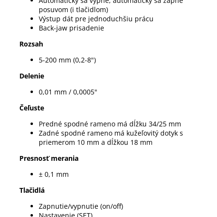
Automaticky sa vypne, automaticky sa zapne
posuvom (i tlačidlom)
Výstup dát pre jednoduchšiu prácu
Back-jaw prisadenie
Rozsah
5-200 mm (0,2-8")
Delenie
0,01 mm / 0,0005"
Čeľuste
Predné spodné rameno má dĺžku 34/25 mm
Zadné spodné rameno má kužeľovitý dotyk s
priemerom 10 mm a dĺžkou 18 mm
Presnosť merania
± 0,1 mm
Tlačidlá
Zapnutie/vypnutie (on/off)
Nastavenie (SET)