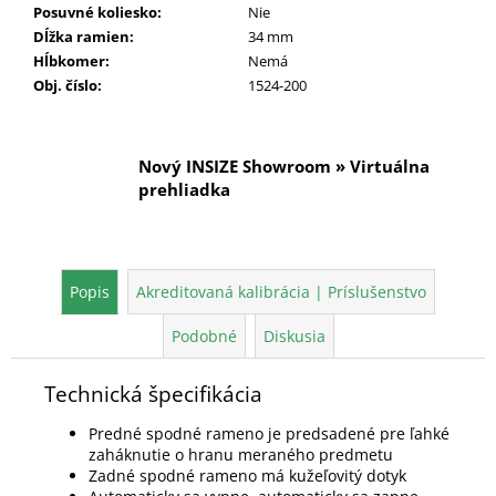
Posuvné koliesko
:
Nie
Dĺžka ramien
:
34 mm
Hĺbkomer
:
Nemá
Obj. číslo
:
1524-200
Nový INSIZE Showroom » Virtuálna
prehliadka
Popis
Akreditovaná kalibrácia | Príslušenstvo
Podobné
Diskusia
Technická špecifikácia
Predné spodné rameno je predsadené pre ľahké
zaháknutie o hranu meraného predmetu
Zadné spodné rameno má kužeľovitý dotyk