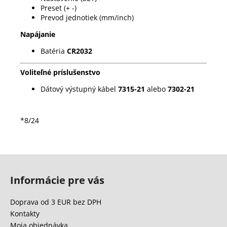
Preset (+ -)
Prevod jednotiek (mm/inch)
Napájanie
Batéria
CR2032
Voliteľné príslušenstvo
Dátový výstupný kábel
7315-21
alebo
7302-21
*8/24
Z
á
Informácie pre vás
p
ä
Doprava od 3 EUR bez DPH
t
Kontakty
i
Moja objednávka