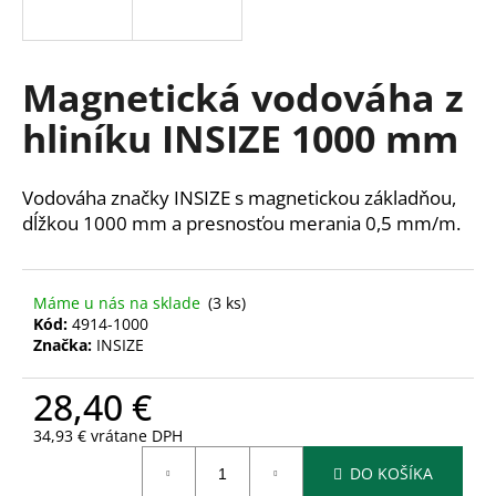
á
j
s
Magnetická vodováha z
ť
hliníku INSIZE 1000 mm
?
Vodováha značky INSIZE s magnetickou základňou,
dĺžkou 1000 mm a presnosťou merania 0,5 mm/m.
HĽADAŤ
Máme u nás na sklade
(3 ks)
Kód:
4914-1000
Značka:
INSIZE
O
d
28,40 €
p
o
34,93 € vrátane DPH
r
Jednotková
ú
DO KOŠÍKA
cena: