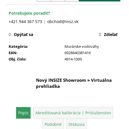
č
a
m
Potrebujete poradiť?
e
+421 944 367 573
obchod@insz.sk
Opýtať sa
Zdieľať
Kategória
:
Murárske vodováhy
EAN
:
6928640381416
Obj. číslo
:
4914-1000
Nový INSIZE Showroom » Virtuálna
prehliadka
Popis
Akreditovaná kalibrácia | Príslušenstvo
Podobné
Diskusia