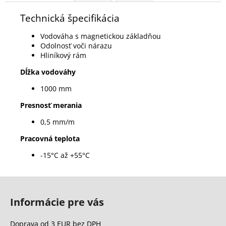
Technická špecifikácia
Vodováha s magnetickou základňou
Odolnosť voči nárazu
Hliníkový rám
Dĺžka vodováhy
1000 mm
Presnosť merania
0,5 mm/m
Pracovná teplota
-15°C až +55°C
Z
á
Informácie pre vás
p
ä
Doprava od 3 EUR bez DPH