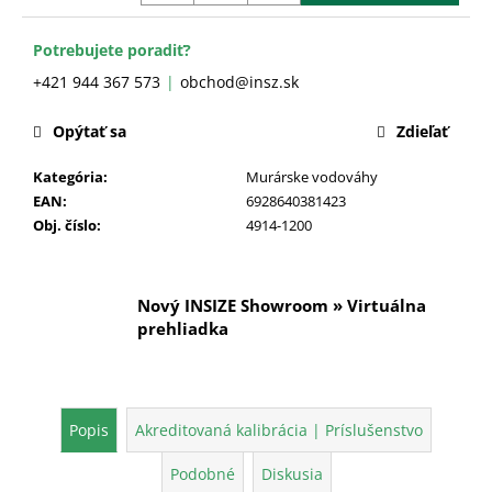
č
a
m
Potrebujete poradiť?
e
+421 944 367 573
obchod@insz.sk
Opýtať sa
Zdieľať
Kategória
:
Murárske vodováhy
EAN
:
6928640381423
Obj. číslo
:
4914-1200
Nový INSIZE Showroom » Virtuálna
prehliadka
Popis
Akreditovaná kalibrácia | Príslušenstvo
Podobné
Diskusia