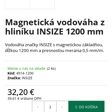
á
j
s
Magnetická vodováha z
ť
hliníku INSIZE 1200 mm
?
Vodováha značky INSIZE s magnetickou základňou,
dĺžkou 1200 mm a presnosťou merania 0,5 mm/m.
HĽADAŤ
Máme u nás na sklade
(2 ks)
Kód:
4914-1200
Značka:
INSIZE
O
d
32,20 €
p
o
39,61 € vrátane DPH
r
Jednotková
ú
DO KOŠÍKA
cena: