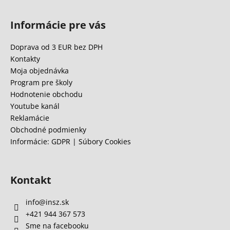
Z
á
Informácie pre vás
p
ä
Doprava od 3 EUR bez DPH
t
Kontakty
i
Moja objednávka
e
Program pre školy
Hodnotenie obchodu
Youtube kanál
Reklamácie
Obchodné podmienky
Informácie: GDPR | Súbory Cookies
Kontakt
info
@
insz.sk
+421 944 367 573
Sme na facebooku