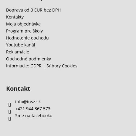
p
ä
Doprava od 3 EUR bez DPH
t
Kontakty
i
Moja objednávka
e
Program pre školy
Hodnotenie obchodu
Youtube kanál
Reklamácie
Obchodné podmienky
Informácie: GDPR | Súbory Cookies
Kontakt
info
@
insz.sk
+421 944 367 573
Sme na facebooku