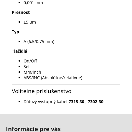
0,001 mm
Presnosť
±5 µm
Typ
A (6,5/0,75 mm)
Tlačidlá
On/Off
Set
Mm/inch
ABS/INC (Absolútne/relatívne)
Voliteľné príslušenstvo
Dátový výstupný kábel
7315-30
,
7302-30
Z
á
Informácie pre vás