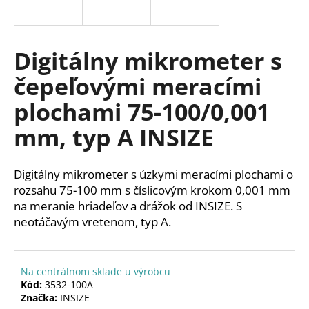
á
j
s
Digitálny mikrometer s
ť
čepeľovými meracími
?
plochami 75-100/0,001
mm, typ A INSIZE
HĽADAŤ
Digitálny mikrometer s úzkymi meracími plochami o
rozsahu 75-100 mm s číslicovým krokom 0,001 mm
na meranie hriadeľov a drážok od INSIZE.
S
O
neotáčavým vretenom, typ A.
d
p
o
Na centrálnom sklade u výrobcu
r
Kód:
3532-100A
ú
Značka:
INSIZE