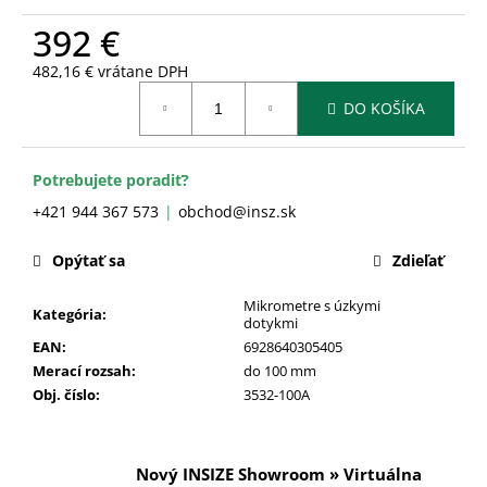
č
a
392 €
m
482,16 € vrátane DPH
e
Jednotková
DO KOŠÍKA
cena:
Potrebujete poradiť?
+421 944 367 573
obchod@insz.sk
Opýtať sa
Zdieľať
Mikrometre s úzkymi
Kategória
:
dotykmi
EAN
:
6928640305405
Merací rozsah
:
do 100 mm
Obj. číslo
:
3532-100A
Nový INSIZE Showroom » Virtuálna