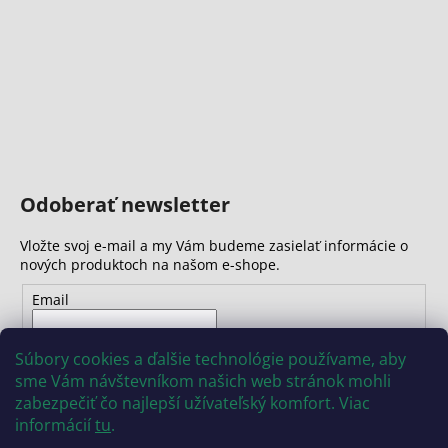
č
a
m
e
Odoberať newsletter
Vložte svoj e-mail a my Vám budeme zasielať informácie o
nových produktoch na našom e-shope.
Email
Vložením e-mailu súhlasíte s
podmienkami ochrany
Súbory cookies a ďalšie technológie používame, aby
osobných údajov
sme Vám návštevníkom našich web stránok mohli
zabezpečiť čo najlepší užívateľský komfort. Viac
PRIHLÁSIŤ SA
informácií
tu
.