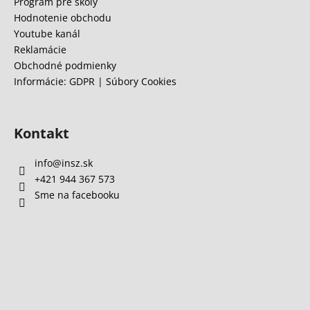
e
Program pre školy
á
Hodnotenie obchodu
j
Youtube kanál
s
Reklamácie
Obchodné podmienky
ť
Informácie: GDPR | Súbory Cookies
?
Kontakt
HĽADAŤ
info
@
insz.sk
+421 944 367 573
Sme na facebooku
O
d
p
o
r
ú