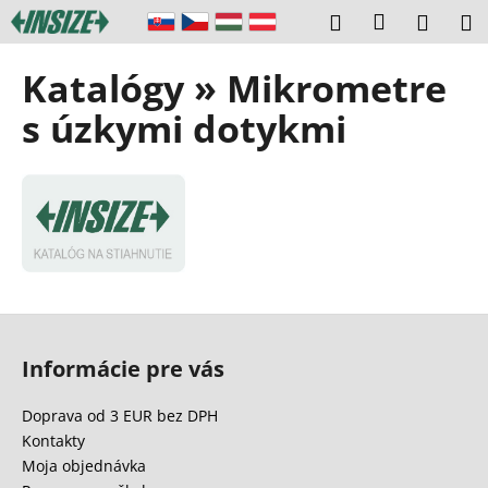
K
Prejsť
Prihláseni
Hľadať
Náku
M
na
o
obsah
Späť
Späť
košík
š
Katalógy » Mikrometre
í
Č
s úzkymi dotykmi
k
o
p
o
t
r
e
b
Z
u
á
Informácie pre vás
j
p
e
ä
Doprava od 3 EUR bez DPH
t
t
Kontakty
e
i
Moja objednávka
n