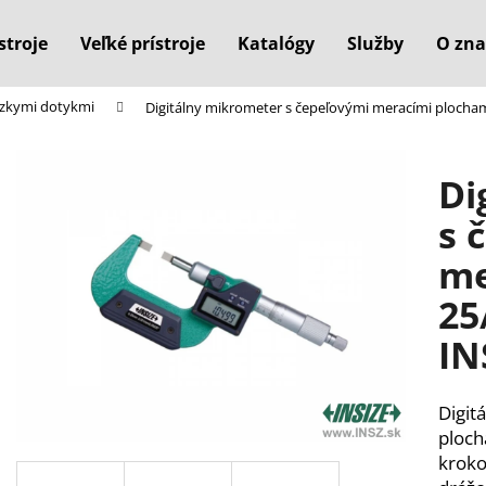
stroje
Veľké prístroje
Katalógy
Služby
O zna
úzkymi dotykmi
Digitálny mikrometer s čepeľovými meracími plocham
Čo potrebujete nájsť?
Di
HĽADAŤ
s 
me
Odporúčame
25
IN
Digit
ploch
kroko