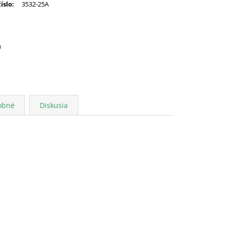
číslo
:
3532-25A
a
obné
Diskusia