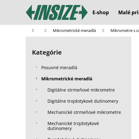
K
Prejsť
na
o
E-shop
Malé prí
obsah
Späť
Späť
š
do
do
í
Domov
Mikrometrické meradlá
Mikrometre s 
k
obchodu
obchodu
B
o
Kategórie
Preskočiť
č
kategórie
n
Posuvné meradlá
ý
p
Mikrometrické meradlá
a
Digitálne strmeňové mikrometre
n
Digitálne trojdotykové dutinomery
e
l
Mechanické strmeňové mikrometre
Mechanické trojdotykové
dutinomery