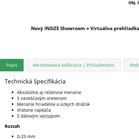
Obj. 
Nový INSIZE Showroom » Virtuálna prehliadk
Popis
Akreditovaná kalibrácia | Príslušenstvo
Pod
Technická špecifikácia
Absolútne aj relatívne meranie
S neotáčavým vretenom
Meranie hriadelov a úzkych drážok
Vrátane rapkáča
S dátovým výstupom
Rozsah
0-25 mm