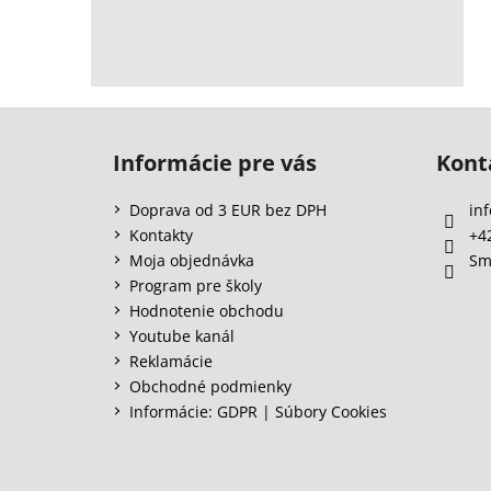
Z
á
Informácie pre vás
Kont
p
ä
Doprava od 3 EUR bez DPH
inf
t
Kontakty
+4
i
Moja objednávka
Sm
e
Program pre školy
Hodnotenie obchodu
Youtube kanál
Reklamácie
Obchodné podmienky
Informácie: GDPR | Súbory Cookies