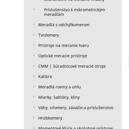
Príslušenstvo k mikrometrickým
meradlám
Meradlá s odchýlkomerom
Tvrdomery
Prístroje na meranie tvaru
Optické meracie prístroje
CMM | Súradnicové meracie stroje
Kalibre
Meradlá roviny a uhlu
Mierky, šablóny, kliny
Váhy, silomery, závažie a príslušenstvo
Hrúbkomery
Momentové kľúče a skúšobné prístroje