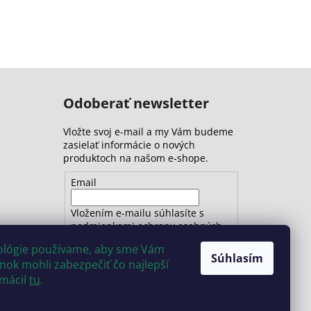
Odoberať newsletter
Vložte svoj e-mail a my Vám budeme
zasielať informácie o nových
produktoch na našom e-shope.
Email
Vložením e-mailu súhlasíte s
podmienkami ochrany osobných
údajov
nológie používame, aby sme Vám
Súhlasím
ok mohli zabezpečiť čo najlepší
PRIHLÁSIŤ SA
rmácií
tu
.