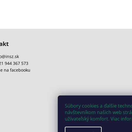
akt
o
@
insz.sk
21 944 367 573
e na facebooku
Súbory cookies a ďalšie tech
návštevníkom našich web strán
užívateľský komfort. Viac info