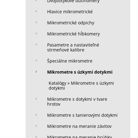
Dvojdotykové dutinomery
Hlavice mikrometrické
Mikrometrické odpichy
Mikrometrické hĺbkomery
Pasametre a nastaviteľné
strmeňové kalibre
Špeciálne mikrometre
Mikrometre s úzkymi dotykmi
Katalógy » Mikrometre s úzkymi
dotykmi
Mikrometre s dotykmi v tvare
hrotov
Mikrometre s tanierovými dotykmi
Mikrometre na meranie závitov
Mikrometre na meranie hrúbky