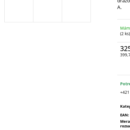
drážo
A.
Máme
(2 ks)
32
399,
Jedn
cena
Potr
+421
Kate
EAN
:
Mera
rozs