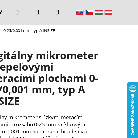
Hľadať
Prihlásenie
Nákupný
čke
Kontakty
i 0-25/0,001 mm, typ A INSIZE
košík
gitálny mikrometer
čepeľovými
racími plochami 0-
/0,001 mm, typ A
SIZE
álny mikrometer s úzkymi meracími
ami o rozsahu 0-25 mm s číslicovým
m 0,001 mm na meranie hriadeľov a