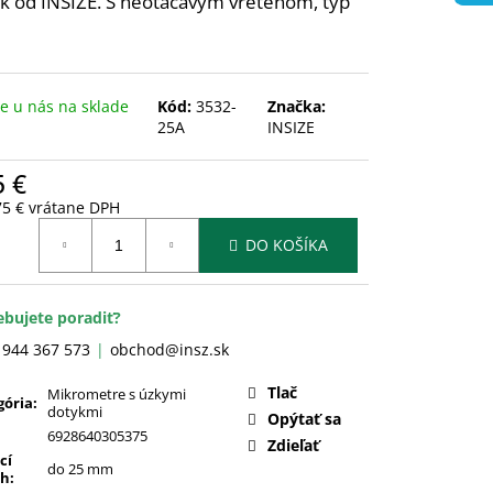
k od INSIZE.
S neotáčavým vretenom, typ
 u nás na sklade
Kód:
3532-
Značka:
25A
INSIZE
5 €
75 € vrátane DPH
otková
DO KOŠÍKA
:
ebujete poradiť?
 944 367 573
obchod@insz.sk
Tlač
Mikrometre s úzkymi
gória
:
dotykmi
Opýtať sa
6928640305375
Zdieľať
cí
do 25 mm
ah
: