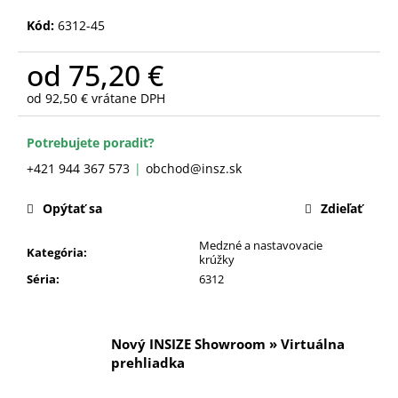
č
a
Kód:
6312-45
m
e
od
75,20 €
od
92,50 €
vrátane DPH
Jednotková
cena:
Potrebujete poradiť?
+421 944 367 573
obchod@insz.sk
Opýtať sa
Zdieľať
Medzné a nastavovacie
Kategória
:
krúžky
Séria
:
6312
Nový INSIZE Showroom » Virtuálna
prehliadka