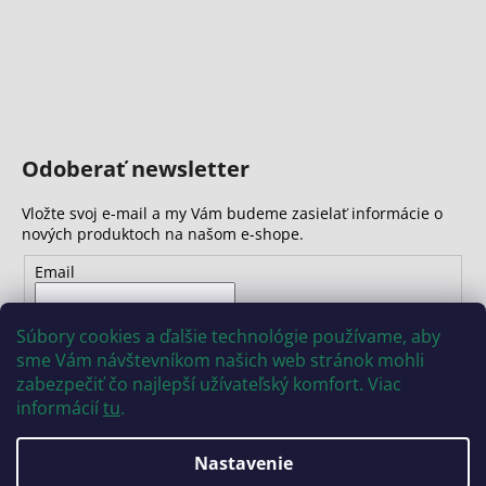
Odoberať newsletter
Vložte svoj e-mail a my Vám budeme zasielať informácie o
nových produktoch na našom e-shope.
Email
Vložením e-mailu súhlasíte s
podmienkami ochrany
Súbory cookies a ďalšie technológie používame, aby
osobných údajov
sme Vám návštevníkom našich web stránok mohli
zabezpečiť čo najlepší užívateľský komfort. Viac
PRIHLÁSIŤ SA
informácií
tu
.
Nastavenie
Vytvoril Shoptet