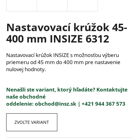
á
j
s
Nastavovací krúžok 45-
ť
400 mm INSIZE 6312
?
Nastavovací krúžok INSIZE s možnosťou výberu
priemeru od 45 mm do 400 mm pre nastavenie
nulovej hodnoty.
HĽADAŤ
Nenašli ste variant, ktorý hľadáte? Kontaktujte
naše obchodné
O
oddelenie:
obchod@insz.sk |
+421 944 367 573
d
p
o
ZVOĽTE VARIANT
r
ú