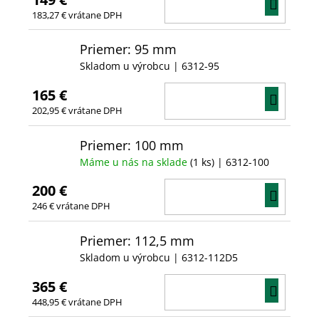
DO
183,27 € vrátane DPH
KOŠÍ
Priemer: 95 mm
Skladom u výrobcu
| 6312-95
165 €
DO
202,95 € vrátane DPH
KOŠÍ
Priemer: 100 mm
Máme u nás na sklade
(1 ks)
| 6312-100
200 €
DO
246 € vrátane DPH
KOŠÍ
Priemer: 112,5 mm
Skladom u výrobcu
| 6312-112D5
365 €
DO
448,95 € vrátane DPH
KOŠÍ