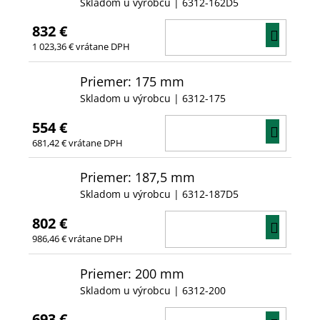
Skladom u výrobcu
| 6312-162D5
832 €
DO
1 023,36 € vrátane DPH
KOŠÍ
Priemer: 175 mm
Skladom u výrobcu
| 6312-175
554 €
DO
681,42 € vrátane DPH
KOŠÍ
Priemer: 187,5 mm
Skladom u výrobcu
| 6312-187D5
802 €
DO
986,46 € vrátane DPH
KOŠÍ
Priemer: 200 mm
Skladom u výrobcu
| 6312-200
693 €