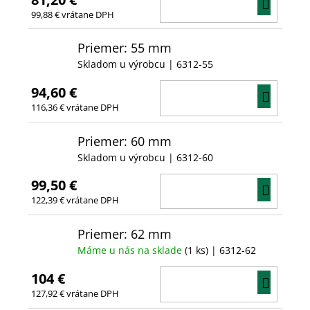
DO
99,88 € vrátane DPH
KOŠÍ
Priemer: 55 mm
Skladom u výrobcu
| 6312-55
94,60 €
DO
116,36 € vrátane DPH
KOŠÍ
Priemer: 60 mm
Skladom u výrobcu
| 6312-60
99,50 €
DO
122,39 € vrátane DPH
KOŠÍ
Priemer: 62 mm
Máme u nás na sklade
(1 ks)
| 6312-62
104 €
DO
127,92 € vrátane DPH
KOŠÍ