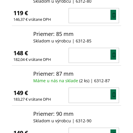
Skladom u výrobcu
| 6312-80
119 €
DO
146,37 € vrátane DPH
KOŠÍ
Priemer: 85 mm
Skladom u výrobcu
| 6312-85
148 €
DO
182,04 € vrátane DPH
KOŠÍ
Priemer: 87 mm
Máme u nás na sklade
(2 ks)
| 6312-87
149 €
DO
183,27 € vrátane DPH
KOŠÍ
Priemer: 90 mm
Skladom u výrobcu
| 6312-90
149 €