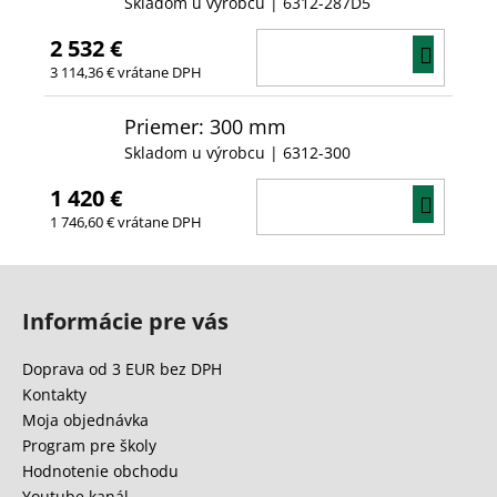
Skladom u výrobcu
| 6312-287D5
2 532 €
DO
3 114,36 € vrátane DPH
KOŠÍ
Priemer: 300 mm
Skladom u výrobcu
| 6312-300
1 420 €
DO
1 746,60 € vrátane DPH
KOŠÍ
Z
á
Informácie pre vás
p
ä
Doprava od 3 EUR bez DPH
t
Kontakty
i
Moja objednávka
e
Program pre školy
Hodnotenie obchodu
Youtube kanál