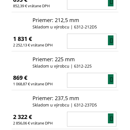
DO
852,39 € vrátane DPH
KOŠÍ
Priemer: 212,5 mm
Skladom u výrobcu
| 6312-212D5
1 831 €
DO
2 252,13 € vrátane DPH
KOŠÍ
Priemer: 225 mm
Skladom u výrobcu
| 6312-225
869 €
DO
1 068,87 € vrátane DPH
KOŠÍ
Priemer: 237,5 mm
Skladom u výrobcu
| 6312-237D5
2 322 €
DO
2 856,06 € vrátane DPH
KOŠÍ