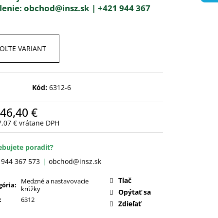
lenie:
obchod@insz.sk |
+421 944 367
OĽTE VARIANT
Kód:
6312-6
46,40 €
7,07 €
vrátane DPH
otková
:
ebujete poradiť?
 944 367 573
obchod@insz.sk
Tlač
Medzné a nastavovacie
gória
:
krúžky
Opýtať sa
:
6312
Zdieľať