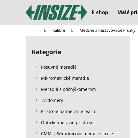
K
Prejsť
na
o
E-shop
Malé prí
obsah
Späť
Späť
š
do
do
í
Domov
Kalibre
Medzné a nastavovacie krúžky
k
obchodu
obchodu
B
o
Kategórie
Preskočiť
č
kategórie
n
Posuvné meradlá
ý
p
Mikrometrické meradlá
a
Meradlá s odchýlkomerom
n
Tvrdomery
e
l
Prístroje na meranie tvaru
Optické meracie prístroje
CMM | Súradnicové meracie stroje