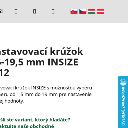
Hľadať
Prihlásenie
Nákupný
čke
Kontakty
košík
stavovací krúžok
5-19,5 mm INSIZE
12
vovací krúžok INSIZE s možnosťou výberu
eru od 1,5 mm do 19 mm pre nastavenie
ej hodnoty.
li ste variant, ktorý hľadáte?
aktujte naše obchodné