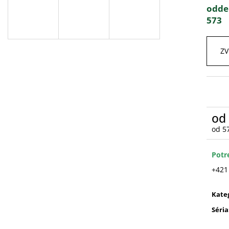
odde
573
ZV
od
od
5
Jedn
cena
Potr
+421
Kate
Séria