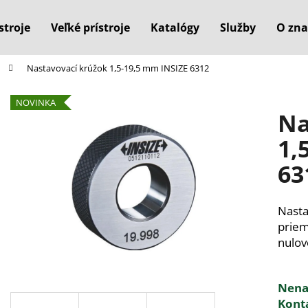
stroje
Veľké prístroje
Katalógy
Služby
O zna
Nastavovací krúžok 1,5-19,5 mm INSIZE 6312
Čo potrebujete nájsť?
NOVINKA
Na
HĽADAŤ
1,
63
Odporúčame
Nasta
priem
nulov
Nenaš
Kont