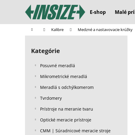
K
Prejsť
na
o
E-shop
Malé prí
obsah
Späť
Späť
š
do
do
í
Domov
Kalibre
Medzné a nastavovacie krúžky
k
obchodu
obchodu
B
o
Kategórie
Preskočiť
č
kategórie
n
Posuvné meradlá
ý
p
Mikrometrické meradlá
a
Meradlá s odchýlkomerom
n
Tvrdomery
e
l
Prístroje na meranie tvaru
Optické meracie prístroje
CMM | Súradnicové meracie stroje