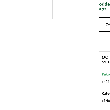
odde
573
ZV
od
od
9
Jedn
cena
Potr
+421
Kate
Séria