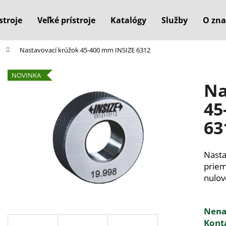
stroje
Veľké prístroje
Katalógy
Služby
O zna
Nastavovací krúžok 45-400 mm INSIZE 6312
Čo potrebujete nájsť?
NOVINKA
Na
HĽADAŤ
45
63
Odporúčame
Nasta
prie
nulov
Nenaš
Kont