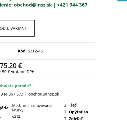
lenie:
obchod@insz.sk |
+421 944 367
OĽTE VARIANT
Kód:
6312-45
75,20 €
2,50 €
vrátane DPH
otková
:
ebujete poradiť?
 944 367 573
obchod@insz.sk
Tlač
Medzné a nastavovacie
gória
:
krúžky
Opýtať sa
:
6312
Zdieľať