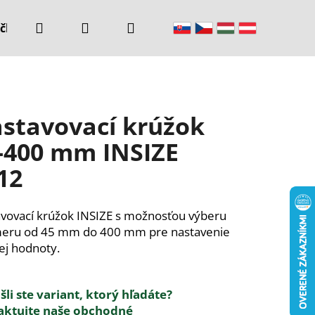
Hľadať
Prihlásenie
Nákupný
čke
Kontakty
košík
stavovací krúžok
-400 mm INSIZE
12
vovací krúžok INSIZE s možnosťou výberu
meru od 45 mm do 400 mm pre nastavenie
ej hodnoty.
li ste variant, ktorý hľadáte?
aktujte naše obchodné