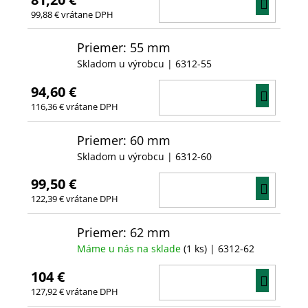
DO
99,88 € vrátane DPH
KOŠÍ
Priemer: 55 mm
Skladom u výrobcu
| 6312-55
94,60 €
DO
116,36 € vrátane DPH
KOŠÍ
Priemer: 60 mm
Skladom u výrobcu
| 6312-60
99,50 €
DO
122,39 € vrátane DPH
KOŠÍ
Priemer: 62 mm
Máme u nás na sklade
(1 ks)
| 6312-62
104 €
DO
127,92 € vrátane DPH
KOŠÍ