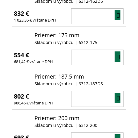
Skladom u výrobcu
| 6312-162D5
832 €
DO
1 023,36 € vrátane DPH
KOŠÍ
Priemer: 175 mm
Skladom u výrobcu
| 6312-175
554 €
DO
681,42 € vrátane DPH
KOŠÍ
Priemer: 187,5 mm
Skladom u výrobcu
| 6312-187D5
802 €
DO
986,46 € vrátane DPH
KOŠÍ
Priemer: 200 mm
Skladom u výrobcu
| 6312-200
693 €