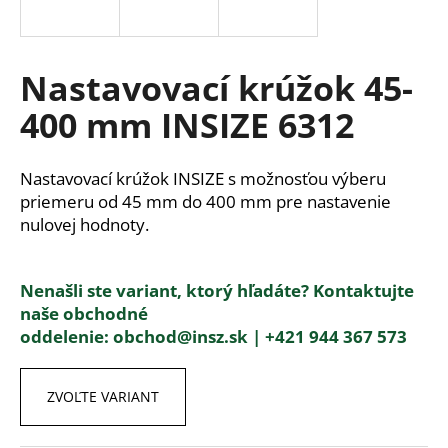
á
j
s
Nastavovací krúžok 45-
ť
400 mm INSIZE 6312
?
Nastavovací krúžok INSIZE s možnosťou výberu
priemeru od 45 mm do 400 mm pre nastavenie
nulovej hodnoty.
HĽADAŤ
Nenašli ste variant, ktorý hľadáte? Kontaktujte
naše obchodné
O
oddelenie:
obchod@insz.sk |
+421 944 367 573
d
p
o
ZVOĽTE VARIANT
r
ú