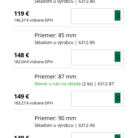
Skladom u výrobcu
| 6312-80
119 €
DO
146,37 € vrátane DPH
KOŠÍ
Priemer: 85 mm
Skladom u výrobcu
| 6312-85
148 €
DO
182,04 € vrátane DPH
KOŠÍ
Priemer: 87 mm
Máme u nás na sklade
(2 ks)
| 6312-87
149 €
DO
183,27 € vrátane DPH
KOŠÍ
Priemer: 90 mm
Skladom u výrobcu
| 6312-90
149 €