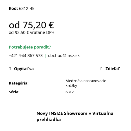
č
a
Kód:
6312-45
m
e
od
75,20 €
od
92,50 €
vrátane DPH
Jednotková
cena:
Potrebujete poradiť?
+421 944 367 573
obchod@insz.sk
Opýtať sa
Zdieľať
Medzné a nastavovacie
Kategória
:
krúžky
Séria
:
6312
Nový INSIZE Showroom » Virtuálna
prehliadka