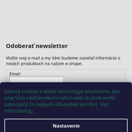
Odoberať newsletter
Vložte svoj e-mail a my Vám budeme zasielať informácie o
nových produktoch na našom e-shope.
Email
Vložením e-mailu súhlasíte s
podmienkami ochrany
Súbory cookies a ďalšie technológie používame, aby
osobných údajov
sme Vám návštevníkom našich web stránok mohli
zabezpečiť čo najlepší užívateľský komfort. Viac
PRIHLÁSIŤ SA
informácií
tu
.
Nastavenie
Vytvoril Shoptet