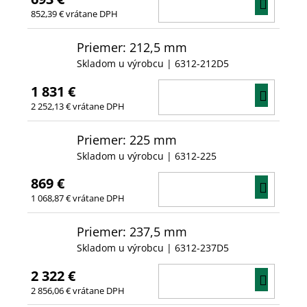
DO
852,39 € vrátane DPH
KOŠÍ
Priemer: 212,5 mm
Skladom u výrobcu
| 6312-212D5
1 831 €
DO
2 252,13 € vrátane DPH
KOŠÍ
Priemer: 225 mm
Skladom u výrobcu
| 6312-225
869 €
DO
1 068,87 € vrátane DPH
KOŠÍ
Priemer: 237,5 mm
Skladom u výrobcu
| 6312-237D5
2 322 €
DO
2 856,06 € vrátane DPH
KOŠÍ