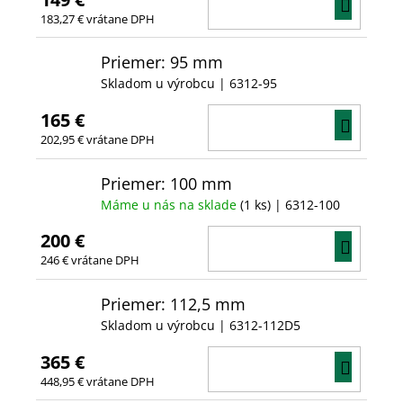
DO
183,27 € vrátane DPH
KOŠÍ
Priemer: 95 mm
Skladom u výrobcu
| 6312-95
165 €
DO
202,95 € vrátane DPH
KOŠÍ
Priemer: 100 mm
Máme u nás na sklade
(1 ks)
| 6312-100
200 €
DO
246 € vrátane DPH
KOŠÍ
Priemer: 112,5 mm
Skladom u výrobcu
| 6312-112D5
365 €
DO
448,95 € vrátane DPH
KOŠÍ