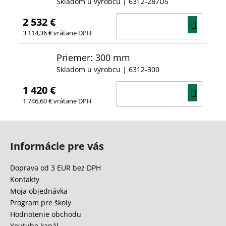
Skladom u výrobcu
| 6312-287D5
2 532 €
DO
3 114,36 € vrátane DPH
KOŠÍ
Priemer: 300 mm
Skladom u výrobcu
| 6312-300
1 420 €
DO
1 746,60 € vrátane DPH
KOŠÍ
Z
á
Informácie pre vás
p
ä
Doprava od 3 EUR bez DPH
t
Kontakty
i
Moja objednávka
e
Program pre školy
Hodnotenie obchodu
Youtube kanál