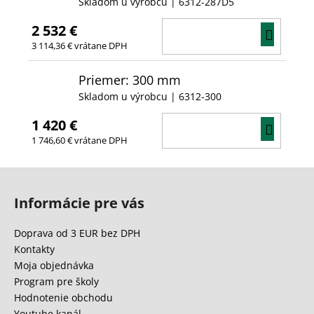
Skladom u výrobcu
| 6312-287D5
2 532 €
DO
3 114,36 € vrátane DPH
KOŠÍ
Priemer: 300 mm
Skladom u výrobcu
| 6312-300
1 420 €
DO
1 746,60 € vrátane DPH
KOŠÍ
Z
á
Informácie pre vás
p
ä
Doprava od 3 EUR bez DPH
t
Kontakty
i
Moja objednávka
e
Program pre školy
Hodnotenie obchodu
Youtube kanál