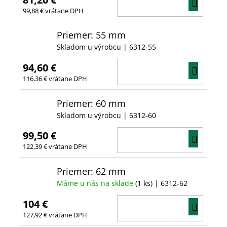
DO
99,88 € vrátane DPH
KOŠÍ
Priemer: 55 mm
Skladom u výrobcu
| 6312-55
94,60 €
DO
116,36 € vrátane DPH
KOŠÍ
Priemer: 60 mm
Skladom u výrobcu
| 6312-60
99,50 €
DO
122,39 € vrátane DPH
KOŠÍ
Priemer: 62 mm
Máme u nás na sklade
(1 ks)
| 6312-62
104 €
DO
127,92 € vrátane DPH
KOŠÍ