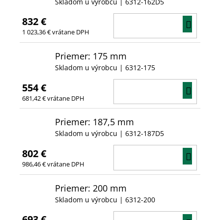
Skladom u výrobcu
| 6312-162D5
832 €
DO
1 023,36 € vrátane DPH
KOŠÍ
Priemer: 175 mm
Skladom u výrobcu
| 6312-175
554 €
DO
681,42 € vrátane DPH
KOŠÍ
Priemer: 187,5 mm
Skladom u výrobcu
| 6312-187D5
802 €
DO
986,46 € vrátane DPH
KOŠÍ
Priemer: 200 mm
Skladom u výrobcu
| 6312-200
693 €