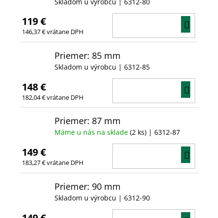
Skladom u výrobcu
| 6312-80
119 €
DO
146,37 € vrátane DPH
KOŠÍ
Priemer: 85 mm
Skladom u výrobcu
| 6312-85
148 €
DO
182,04 € vrátane DPH
KOŠÍ
Priemer: 87 mm
Máme u nás na sklade
(2 ks)
| 6312-87
149 €
DO
183,27 € vrátane DPH
KOŠÍ
Priemer: 90 mm
Skladom u výrobcu
| 6312-90
149 €