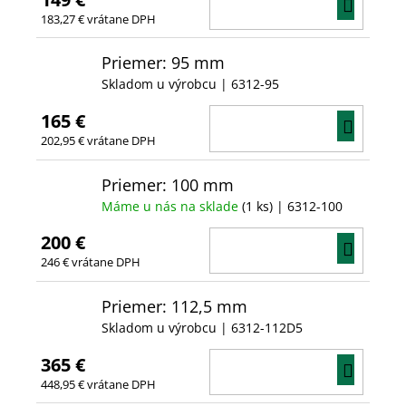
DO
183,27 € vrátane DPH
KOŠÍ
Priemer: 95 mm
Skladom u výrobcu
| 6312-95
165 €
DO
202,95 € vrátane DPH
KOŠÍ
Priemer: 100 mm
Máme u nás na sklade
(1 ks)
| 6312-100
200 €
DO
246 € vrátane DPH
KOŠÍ
Priemer: 112,5 mm
Skladom u výrobcu
| 6312-112D5
365 €
DO
448,95 € vrátane DPH
KOŠÍ