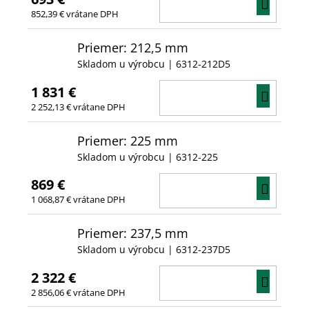
DO
852,39 € vrátane DPH
KOŠÍ
Priemer: 212,5 mm
Skladom u výrobcu
| 6312-212D5
1 831 €
DO
2 252,13 € vrátane DPH
KOŠÍ
Priemer: 225 mm
Skladom u výrobcu
| 6312-225
869 €
DO
1 068,87 € vrátane DPH
KOŠÍ
Priemer: 237,5 mm
Skladom u výrobcu
| 6312-237D5
2 322 €
DO
2 856,06 € vrátane DPH
KOŠÍ