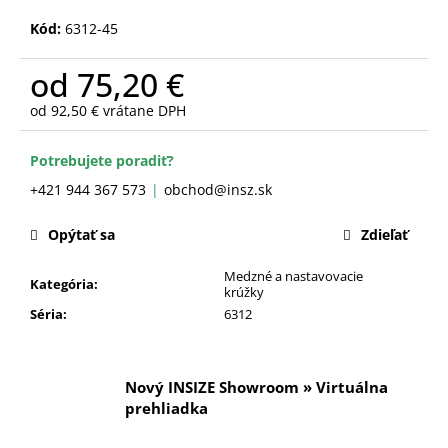
č
a
Kód:
6312-45
m
e
od
75,20 €
od
92,50 €
vrátane DPH
Jednotková
cena:
Potrebujete poradiť?
+421 944 367 573
obchod@insz.sk
Opýtať sa
Zdieľať
Medzné a nastavovacie
Kategória
:
krúžky
Séria
:
6312
Nový INSIZE Showroom » Virtuálna
prehliadka