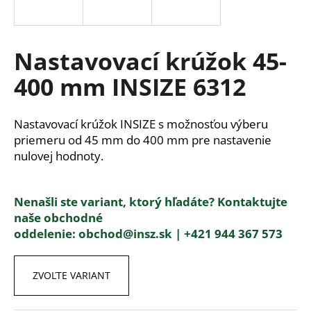
á
j
s
Nastavovací krúžok 45-
ť
400 mm INSIZE 6312
?
Nastavovací krúžok INSIZE s možnosťou výberu
priemeru od 45 mm do 400 mm pre nastavenie
nulovej hodnoty.
HĽADAŤ
Nenašli ste variant, ktorý hľadáte? Kontaktujte
naše obchodné
O
oddelenie:
obchod@insz.sk |
+421 944 367 573
d
p
o
ZVOĽTE VARIANT
r
ú