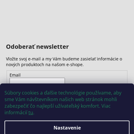
Odoberať newsletter
Vložte svoj e-mail a my Vám budeme zasielať informácie o
nových produktoch na našom e-shope.
Email
Vložením e-mailu súhlasíte s
podmienkami ochrany
Súbory cookies a ďalšie technológie používame, aby
osobných údajov
sme Vám návštevníkom našich web stránok mohli
zabezpečiť čo najlepší užívateľský komfort. Viac
PRIHLÁSIŤ SA
informácií
tu
.
Nastavenie
Vytvoril Shoptet