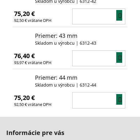
Skladom u výrobcu
| 6312-42
75,20 €
DO
92,50 € vrátane DPH
KOŠÍ
Priemer: 43 mm
Skladom u výrobcu
| 6312-43
76,40 €
DO
93,97 € vrátane DPH
KOŠÍ
Priemer: 44 mm
Skladom u výrobcu
| 6312-44
75,20 €
DO
92,50 € vrátane DPH
KOŠÍ
Z
á
Informácie pre vás
p