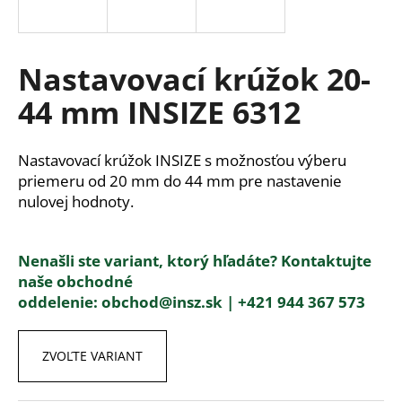
á
j
s
Nastavovací krúžok 20-
ť
44 mm INSIZE 6312
?
Nastavovací krúžok INSIZE s možnosťou výberu
priemeru od 20 mm do 44 mm pre nastavenie
nulovej hodnoty.
HĽADAŤ
Nenašli ste variant, ktorý hľadáte? Kontaktujte
naše obchodné
O
oddelenie:
obchod@insz.sk |
+421 944 367 573
d
p
o
ZVOĽTE VARIANT
r
ú