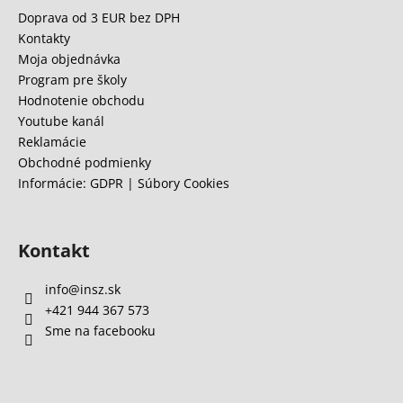
ä
Doprava od 3 EUR bez DPH
t
Kontakty
i
Moja objednávka
e
Program pre školy
Hodnotenie obchodu
Youtube kanál
Reklamácie
Obchodné podmienky
Informácie: GDPR | Súbory Cookies
Kontakt
info
@
insz.sk
+421 944 367 573
Sme na facebooku