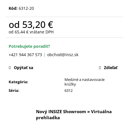
č
a
Kód:
6312-20
m
e
od
53,20 €
od
65,44 €
vrátane DPH
Jednotková
cena:
Potrebujete poradiť?
+421 944 367 573
obchod@insz.sk
Opýtať sa
Zdieľať
Medzné a nastavovacie
Kategória
:
krúžky
Séria
:
6312
Nový INSIZE Showroom » Virtuálna
prehliadka