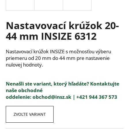
á
j
s
Nastavovací krúžok 20-
ť
44 mm INSIZE 6312
?
Nastavovací krúžok INSIZE s možnosťou výberu
priemeru od 20 mm do 44 mm pre nastavenie
nulovej hodnoty.
HĽADAŤ
Nenašli ste variant, ktorý hľadáte? Kontaktujte
naše obchodné
O
oddelenie:
obchod@insz.sk |
+421 944 367 573
d
p
o
ZVOĽTE VARIANT
r
ú