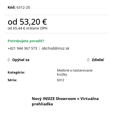
č
a
Kód:
6312-20
m
e
od
53,20 €
od
65,44 €
vrátane DPH
Jednotková
cena:
Potrebujete poradiť?
+421 944 367 573
obchod@insz.sk
Opýtať sa
Zdieľať
Medzné a nastavovacie
Kategória
:
krúžky
Séria
:
6312
Nový INSIZE Showroom » Virtuálna
prehliadka