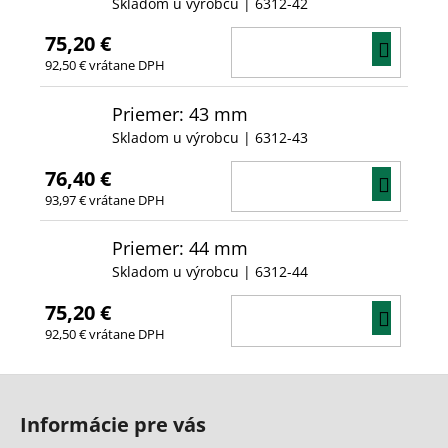
Skladom u výrobcu
| 6312-42
75,20 €
DO
92,50 € vrátane DPH
KOŠÍ
Priemer: 43 mm
Skladom u výrobcu
| 6312-43
76,40 €
DO
93,97 € vrátane DPH
KOŠÍ
Priemer: 44 mm
Skladom u výrobcu
| 6312-44
75,20 €
DO
92,50 € vrátane DPH
KOŠÍ
Z
á
Informácie pre vás
p