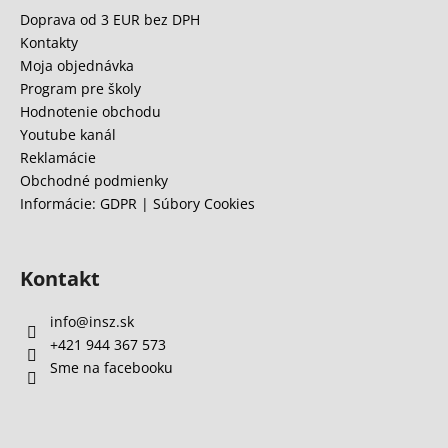
ä
Doprava od 3 EUR bez DPH
t
Kontakty
i
Moja objednávka
e
Program pre školy
Hodnotenie obchodu
Youtube kanál
Reklamácie
Obchodné podmienky
Informácie: GDPR | Súbory Cookies
Kontakt
info
@
insz.sk
+421 944 367 573
Sme na facebooku