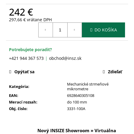
č
a
242 €
m
297,66 € vrátane DPH
e
Jednotková
DO KOŠÍKA
cena:
Potrebujete poradiť?
+421 944 367 573
obchod@insz.sk
Opýtať sa
Zdieľať
Mechanické strmeňové
Kategória
:
mikrometre
EAN
:
6928640305108
Merací rozsah
:
do 100 mm
Obj. číslo
:
3331-100A
Nový INSIZE Showroom » Virtuálna