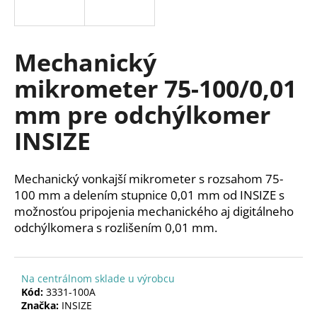
á
j
s
Mechanický
ť
mikrometer 75-100/0,01
?
mm pre odchýlkomer
INSIZE
HĽADAŤ
Mechanický vonkajší mikrometer s rozsahom 75-
100 mm a delením stupnice 0,01 mm od INSIZE s
možnosťou pripojenia mechanického aj digitálneho
O
odchýlkomera s rozlišením 0,01 mm.
d
p
o
Na centrálnom sklade u výrobcu
r
Kód:
3331-100A
ú
Značka:
INSIZE