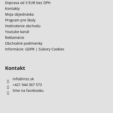
ä
Doprava od 3 EUR bez DPH
t
Kontakty
i
Moja objednávka
e
Program pre školy
Hodnotenie obchodu
Youtube kanál
Reklamácie
Obchodné podmienky
Informácie: GDPR | Súbory Cookies
Kontakt
info
@
insz.sk
+421 944 367 573
Sme na facebooku