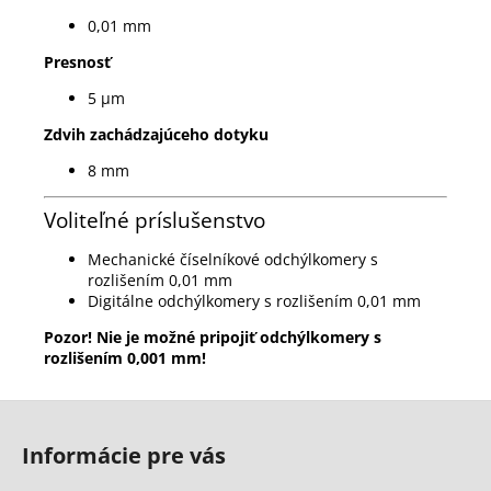
0,01 mm
Presnosť
5 µm
Zdvih zachádzajúceho dotyku
8 mm
Voliteľné príslušenstvo
Mechanické číselníkové odchýlkomery s
rozlišením 0,01 mm
Digitálne odchýlkomery s rozlišením 0,01 mm
Pozor! Nie je možné pripojiť odchýlkomery s
rozlišením 0,001 mm!
Z
á
Informácie pre vás
p