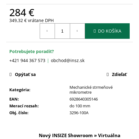
č
a
284 €
m
349,32 € vrátane DPH
e
Jednotková
DO KOŠÍKA
cena:
Potrebujete poradiť?
+421 944 367 573
obchod@insz.sk
Opýtať sa
Zdieľať
Mechanické strmeňové
Kategória
:
mikrometre
EAN
:
6928640305146
Merací rozsah
:
do 100 mm
Obj. číslo
:
3296-100A
Nový INSIZE Showroom » Virtuálna