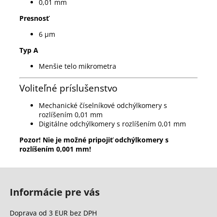
0,01 mm
Presnosť
6 µm
Typ A
Menšie telo mikrometra
Voliteľné príslušenstvo
Mechanické číselníkové odchýlkomery s
rozlíšením 0,01 mm
Digitálne odchýlkomery s rozlíšením 0,01 mm
Pozor!
Nie je možné pripojiť odchýlkomery s
rozlíšením 0,001 mm!
Z
á
Informácie pre vás
p
ä
Doprava od 3 EUR bez DPH