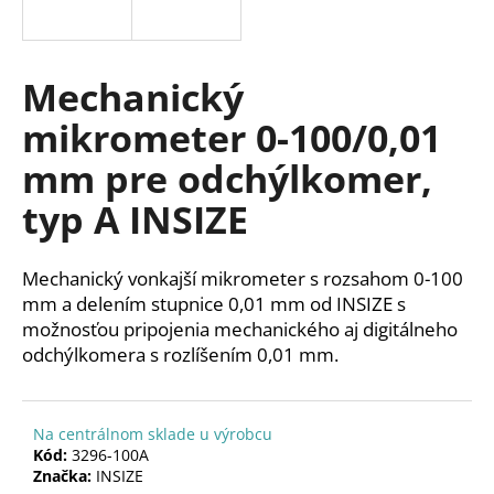
á
j
s
Mechanický
ť
mikrometer 0-100/0,01
?
mm pre odchýlkomer,
typ A INSIZE
HĽADAŤ
Mechanický vonkajší mikrometer s rozsahom 0-100
mm a delením stupnice 0,01 mm od INSIZE s
možnosťou pripojenia mechanického aj digitálneho
O
odchýlkomera s rozlíšením 0,01 mm.
d
p
o
Na centrálnom sklade u výrobcu
r
Kód:
3296-100A
ú
Značka:
INSIZE