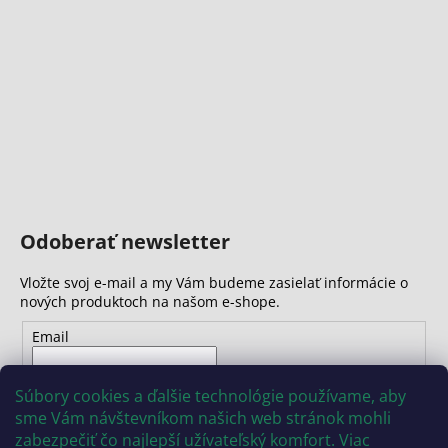
č
a
m
e
Odoberať newsletter
Vložte svoj e-mail a my Vám budeme zasielať informácie o
nových produktoch na našom e-shope.
Email
Vložením e-mailu súhlasíte s
podmienkami ochrany
Súbory cookies a ďalšie technológie používame, aby
osobných údajov
sme Vám návštevníkom našich web stránok mohli
zabezpečiť čo najlepší užívateľský komfort. Viac
PRIHLÁSIŤ SA