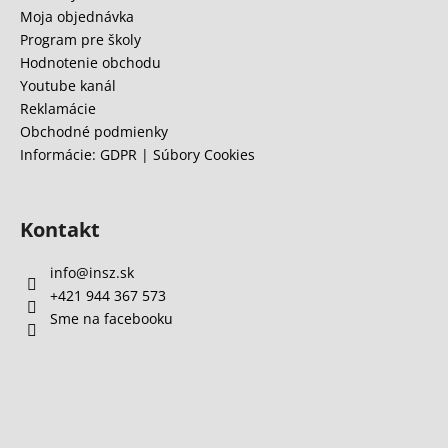
i
Moja objednávka
á
e
Program pre školy
j
Hodnotenie obchodu
s
Youtube kanál
ť
Reklamácie
?
Obchodné podmienky
Informácie: GDPR | Súbory Cookies
Kontakt
HĽADAŤ
info
@
insz.sk
+421 944 367 573
O
Sme na facebooku
d
p
o
r
ú