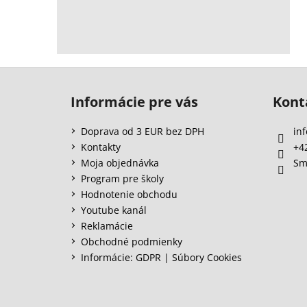
Z
á
Informácie pre vás
Kont
p
ä
Doprava od 3 EUR bez DPH
inf
t
Kontakty
+4
i
Moja objednávka
Sm
e
Program pre školy
Hodnotenie obchodu
Youtube kanál
Reklamácie
Obchodné podmienky
Informácie: GDPR | Súbory Cookies