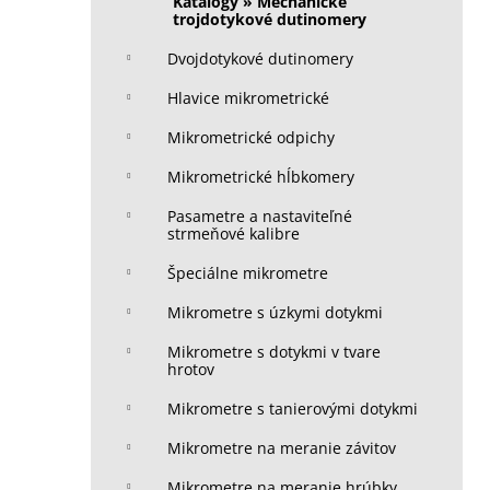
Katalógy » Mechanické
trojdotykové dutinomery
Dvojdotykové dutinomery
Hlavice mikrometrické
Mikrometrické odpichy
Mikrometrické hĺbkomery
Pasametre a nastaviteľné
strmeňové kalibre
Špeciálne mikrometre
Mikrometre s úzkymi dotykmi
Mikrometre s dotykmi v tvare
hrotov
Mikrometre s tanierovými dotykmi
Mikrometre na meranie závitov
Mikrometre na meranie hrúbky