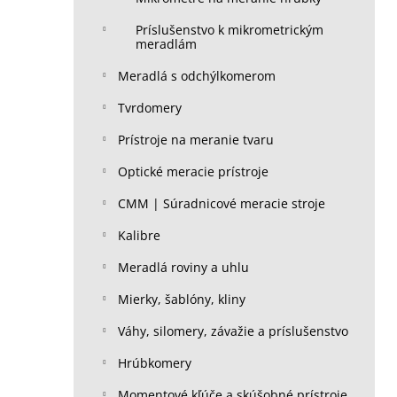
Príslušenstvo k mikrometrickým
meradlám
Meradlá s odchýlkomerom
Tvrdomery
Prístroje na meranie tvaru
Optické meracie prístroje
CMM | Súradnicové meracie stroje
Kalibre
Meradlá roviny a uhlu
Mierky, šablóny, kliny
Váhy, silomery, závažie a príslušenstvo
Hrúbkomery
Momentové kľúče a skúšobné prístroje