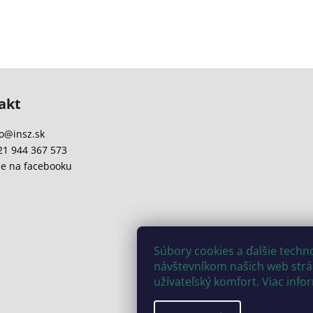
akt
o
@
insz.sk
21 944 367 573
e na facebooku
Súbory cookies a ďalšie tech
návštevníkom našich web strán
užívateľský komfort. Viac info