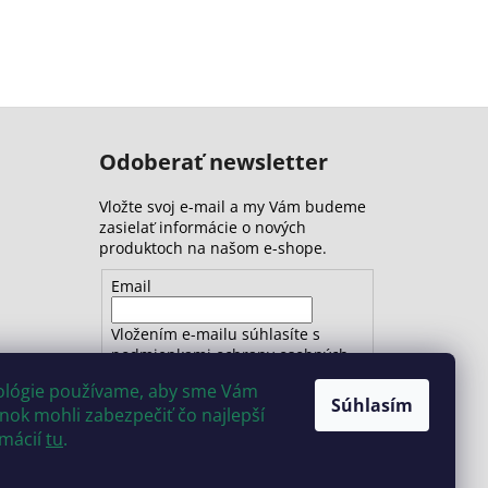
Odoberať newsletter
Vložte svoj e-mail a my Vám budeme
zasielať informácie o nových
produktoch na našom e-shope.
Email
Vložením e-mailu súhlasíte s
podmienkami ochrany osobných
údajov
nológie používame, aby sme Vám
Súhlasím
ok mohli zabezpečiť čo najlepší
PRIHLÁSIŤ SA
rmácií
tu
.