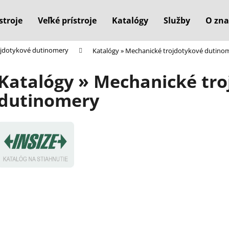
stroje
Veľké prístroje
Katalógy
Služby
O zna
ojdotykové dutinomery
Katalógy » Mechanické trojdotykové dutino
Čo potrebujete nájsť?
Katalógy » Mechanické tr
dutinomery
HĽADAŤ
Odporúčame