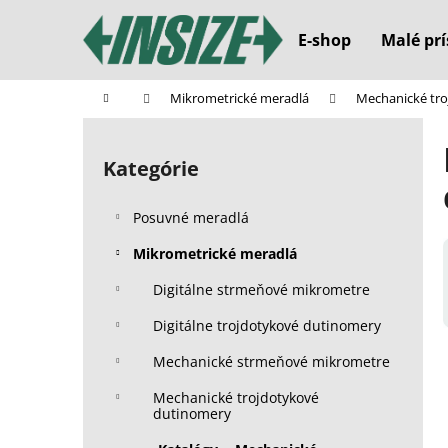
K
Prejsť
na
o
E-shop
Malé prí
obsah
Späť
Späť
š
do
do
í
Domov
Mikrometrické meradlá
Mechanické tr
k
obchodu
obchodu
B
o
Kategórie
Preskočiť
č
kategórie
n
Posuvné meradlá
ý
p
Mikrometrické meradlá
a
Digitálne strmeňové mikrometre
n
Digitálne trojdotykové dutinomery
e
l
Mechanické strmeňové mikrometre
Mechanické trojdotykové
dutinomery