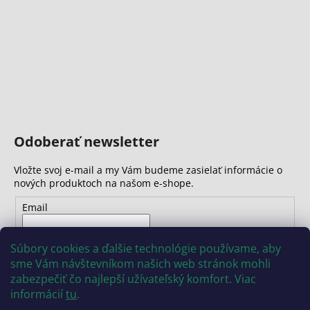
č
a
m
e
Odoberať newsletter
Vložte svoj e-mail a my Vám budeme zasielať informácie o
nových produktoch na našom e-shope.
Email
Vložením e-mailu súhlasíte s
podmienkami ochrany
Súbory cookies a ďalšie technológie používame, aby
osobných údajov
sme Vám návštevníkom našich web stránok mohli
zabezpečiť čo najlepší užívateľský komfort. Viac
PRIHLÁSIŤ SA
informácií
tu
.