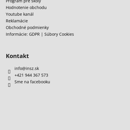
e
Program pre školy
á
Hodnotenie obchodu
j
Youtube kanál
s
Reklamácie
Obchodné podmienky
ť
Informácie: GDPR | Súbory Cookies
?
Kontakt
HĽADAŤ
info
@
insz.sk
+421 944 367 573
Sme na facebooku
O
d
p
o
r
ú