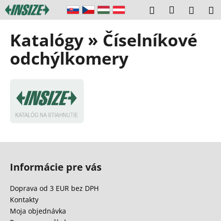
K
Prejsť
Prihláseni
Hľadať
Náku
M
na
o
obsah
Späť
Späť
košík
š
Katalógy » Číselníkové
í
Č
odchýlkomery
k
o
p
o
t
r
e
b
Z
u
á
Informácie pre vás
j
p
e
ä
Doprava od 3 EUR bez DPH
t
t
Kontakty
e
i
Moja objednávka
n