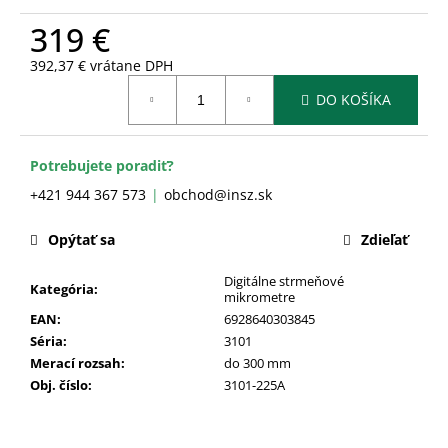
č
a
319 €
m
392,37 € vrátane DPH
e
Jednotková
DO KOŠÍKA
cena:
Potrebujete poradiť?
+421 944 367 573
obchod@insz.sk
Opýtať sa
Zdieľať
Digitálne strmeňové
Kategória
:
mikrometre
EAN
:
6928640303845
Séria
:
3101
Merací rozsah
:
do 300 mm
Obj. číslo
:
3101-225A