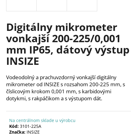
á
j
s
Digitálny mikrometer
ť
vonkajší 200-225/0,001
?
mm IP65, dátový výstup
INSIZE
HĽADAŤ
Vodeodolný a prachuvzdorný vonkajší digitálny
mikrometer od INSIZE s rozsahom 200-225 mm, s
číslicovým krokom 0,001 mm, s karbidovými
O
dotykmi, s rakpáčikom a s výstupom dát.
d
p
o
Na centrálnom sklade u výrobcu
r
Kód:
3101-225A
ú
Značka:
INSIZE