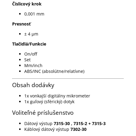
Číslicový krok
0,001 mm
Presnosť
± 4 µm
Tlačidlá/Funkcie
On/off
Set
Mm/inch
ABS/INC (absolútne/relatívne)
Obsah dodávky
1x vonkajší digitálny mikrometer
1x guľový (sférický) dotyk
Voliteľné príslušenstvo
Dátový výstup
7315-30
,
7315-2
+
7315-3
Káblový dátový výstup
7302-30