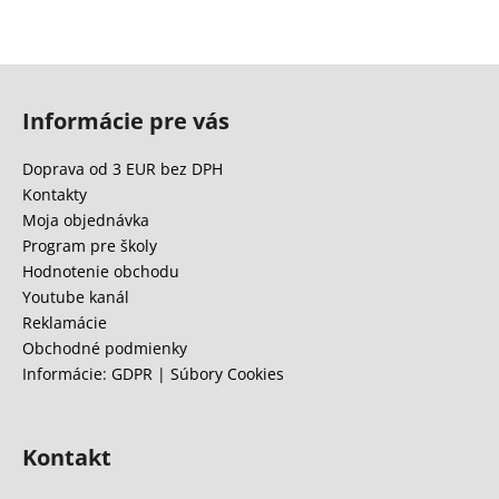
Z
á
Informácie pre vás
p
ä
Doprava od 3 EUR bez DPH
t
Kontakty
i
Moja objednávka
e
Program pre školy
Hodnotenie obchodu
Youtube kanál
Reklamácie
Obchodné podmienky
Informácie: GDPR | Súbory Cookies
Kontakt