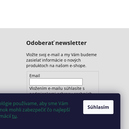
Odoberať newsletter
Vložte svoj e-mail a my Vám budeme
zasielať informácie o nových
produktoch na našom e-shope.
Email
Vložením e-mailu súhlasíte s
podmienkami ochrany osobných
údajov
nológie používame, aby sme Vám
Súhlasím
ok mohli zabezpečiť čo najlepší
PRIHLÁSIŤ SA
rmácií
tu
.