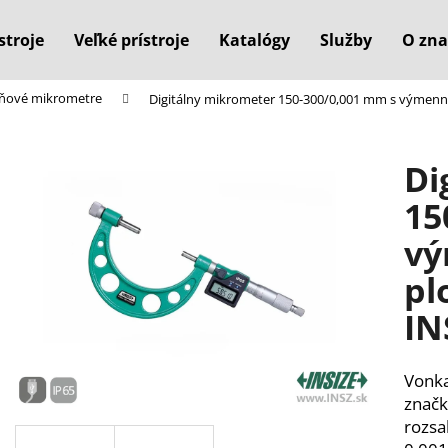
stroje
Veľké prístroje
Katalógy
Služby
O zna
eňové mikrometre
Digitálny mikrometer 150-300/0,001 mm s výmenn
Čo potrebujete nájsť?
Di
HĽADAŤ
15
vý
Odporúčame
pl
IN
Vonka
značk
rozsa