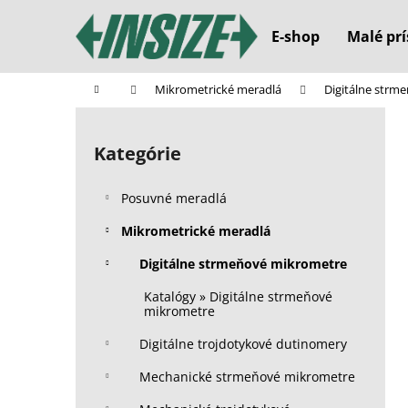
K
Prejsť
na
o
E-shop
Malé prí
obsah
Späť
Späť
š
do
do
í
Domov
Mikrometrické meradlá
Digitálne strm
k
obchodu
obchodu
B
o
Kategórie
Preskočiť
č
kategórie
n
Posuvné meradlá
ý
p
Mikrometrické meradlá
a
Digitálne strmeňové mikrometre
n
Katalógy » Digitálne strmeňové
e
mikrometre
l
Digitálne trojdotykové dutinomery
Mechanické strmeňové mikrometre