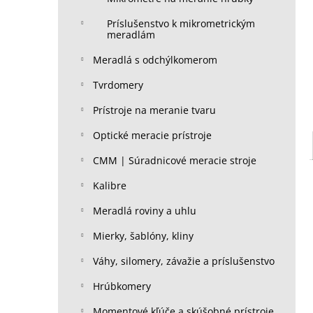
Príslušenstvo k mikrometrickým
meradlám
Meradlá s odchýlkomerom
Tvrdomery
Prístroje na meranie tvaru
Optické meracie prístroje
CMM | Súradnicové meracie stroje
Kalibre
Meradlá roviny a uhlu
Mierky, šablóny, kliny
Váhy, silomery, závažie a príslušenstvo
Hrúbkomery
Momentové kľúče a skúšobné prístroje