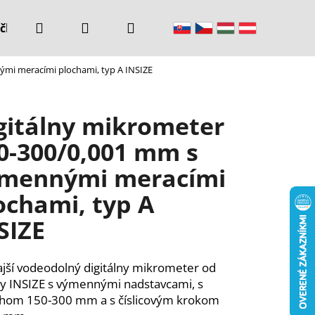
Hľadať
Prihlásenie
Nákupný
čke
Kontakty
ými meracími plochami, typ A INSIZE
košík
gitálny mikrometer
0-300/0,001 mm s
mennými meracími
ochami, typ A
SIZE
jší vodeodolný digitálny mikrometer od
y INSIZE s výmennými nadstavcami, s
hom 150-300 mm a s číslicovým krokom