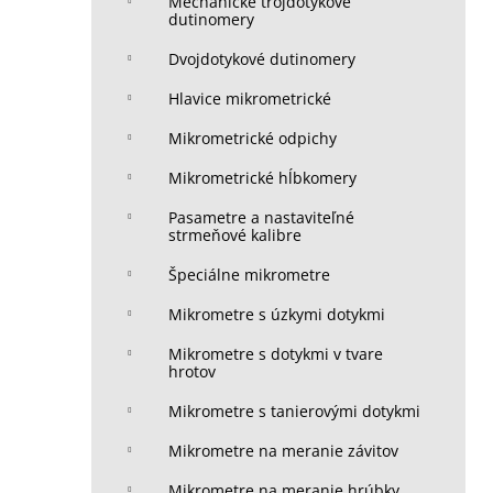
Mechanické trojdotykové
dutinomery
Dvojdotykové dutinomery
Hlavice mikrometrické
Mikrometrické odpichy
Mikrometrické hĺbkomery
Pasametre a nastaviteľné
strmeňové kalibre
Špeciálne mikrometre
Mikrometre s úzkymi dotykmi
Mikrometre s dotykmi v tvare
hrotov
Mikrometre s tanierovými dotykmi
Mikrometre na meranie závitov
Mikrometre na meranie hrúbky