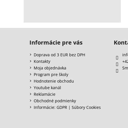
Z
á
Informácie pre vás
Kont
p
ä
Doprava od 3 EUR bez DPH
inf
t
Kontakty
+4
i
Moja objednávka
Sm
e
Program pre školy
Hodnotenie obchodu
Youtube kanál
Reklamácie
Obchodné podmienky
Informácie: GDPR | Súbory Cookies