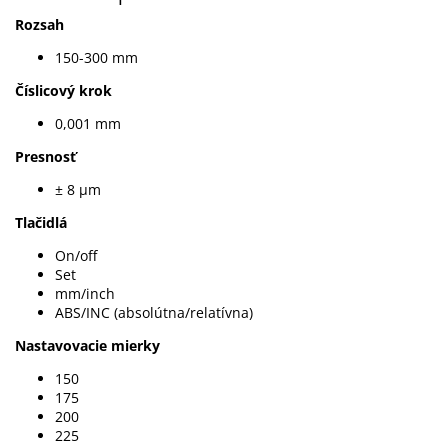
Rozsah
150-300 mm
Číslicový krok
0,001 mm
Presnosť
± 8 µm
Tlačidlá
On/off
Set
mm/inch
ABS/INC (absolútna/relatívna)
Nastavovacie mierky
150
175
200
225