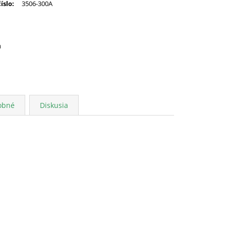
číslo
:
3506-300A
a
obné
Diskusia