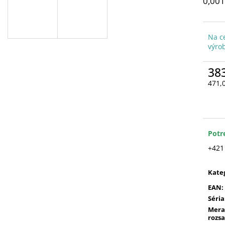
0,00
Na c
výro
38
471,
Jedn
cena
Potr
+421
Kate
EAN
:
Séria
Mera
rozs