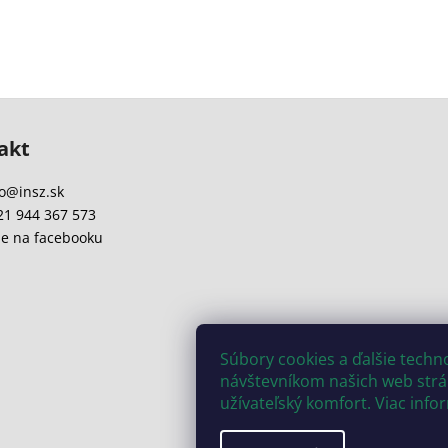
akt
o
@
insz.sk
21 944 367 573
e na facebooku
Súbory cookies a ďalšie tech
návštevníkom našich web strán
užívateľský komfort. Viac info