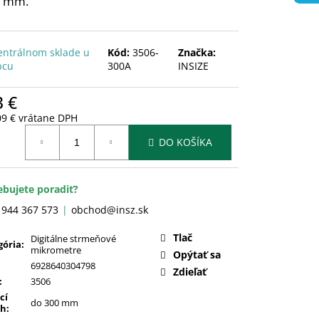
1 mm.
entrálnom sklade u
Kód:
3506-
Značka:
bcu
300A
INSIZE
3 €
09 € vrátane DPH
otková
DO KOŠÍKA
:
ebujete poradiť?
 944 367 573
obchod@insz.sk
Tlač
Digitálne strmeňové
gória
:
mikrometre
Opýtať sa
6928640304798
Zdieľať
:
3506
cí
do 300 mm
ah
: