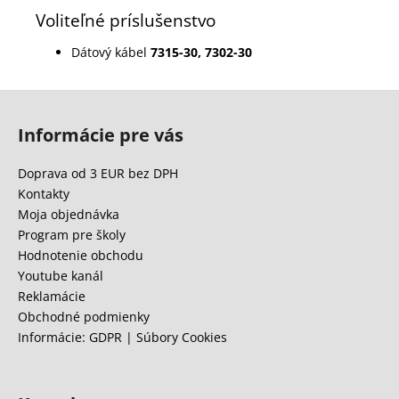
Voliteľné príslušenstvo
Dátový kábel
7315-30
,
7302-30
Z
á
Informácie pre vás
p
ä
Doprava od 3 EUR bez DPH
t
Kontakty
i
Moja objednávka
e
Program pre školy
Hodnotenie obchodu
Youtube kanál
Reklamácie
Obchodné podmienky
Informácie: GDPR | Súbory Cookies