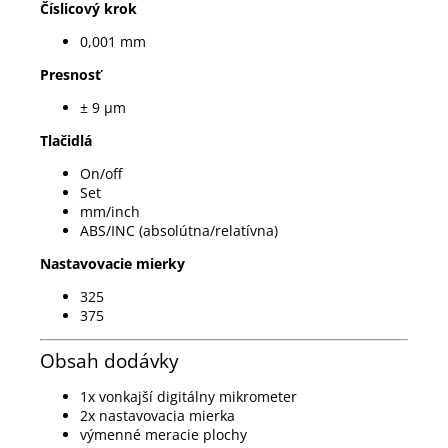
Číslicový krok
0,001 mm
Presnosť
± 9 µm
Tlačidlá
On/off
Set
mm/inch
ABS/INC (absolútna/relatívna)
Nastavovacie mierky
325
375
Obsah dodávky
1x vonkajší digitálny mikrometer
2x nastavovacia mierka
výmenné meracie plochy