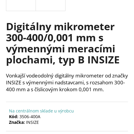
á
j
s
Digitálny mikrometer
ť
300-400/0,001 mm s
?
výmennými meracími
plochami, typ B INSIZE
HĽADAŤ
Vonkajší vodeodolný digitálny mikrometer od značky
INSIZE s výmennými nadstavcami, s rozsahom 300-
400 mm a s číslicovým krokom 0,001 mm.
O
d
p
Na centrálnom sklade u výrobcu
o
Kód:
3506-400A
r
Značka:
INSIZE
ú