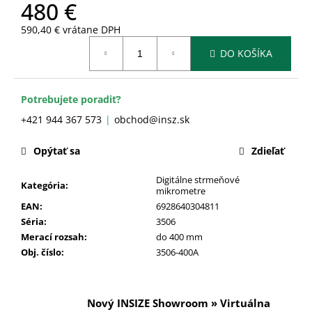
č
480 €
a
590,40 € vrátane DPH
m
Jednotková
e
DO KOŠÍKA
cena:
Potrebujete poradiť?
+421 944 367 573
obchod@insz.sk
Opýtať sa
Zdieľať
Digitálne strmeňové
Kategória
:
mikrometre
EAN
:
6928640304811
Séria
:
3506
Merací rozsah
:
do 400 mm
Obj. číslo
:
3506-400A
Nový INSIZE Showroom » Virtuálna