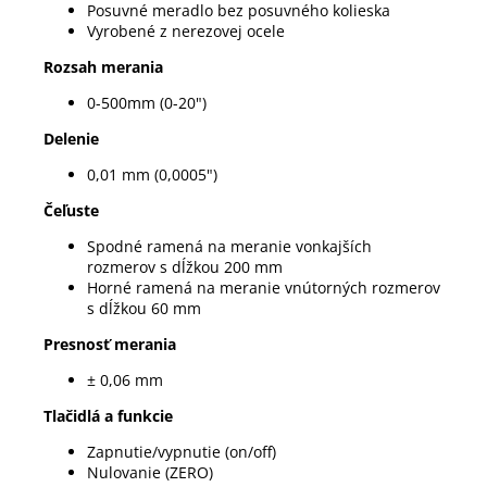
Posuvné meradlo bez posuvného kolieska
Vyrobené z nerezovej ocele
Rozsah merania
0-500mm (0-20")
Delenie
0,01 mm (0,0005")
Čeľuste
Spodné ramená na meranie vonkajších
rozmerov s dĺžkou 200 mm
Horné ramená na meranie vnútorných rozmerov
s dĺžkou 60 mm
Presnosť merania
± 0,06 mm
Tlačidlá a funkcie
Zapnutie/vypnutie (on/off)
Nulovanie (ZERO)