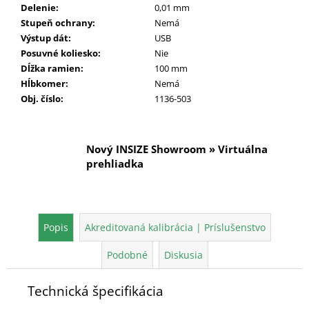
Delenie
:
0,01 mm
Stupeň ochrany
:
Nemá
Výstup dát
:
USB
Posuvné koliesko
:
Nie
Dĺžka ramien
:
100 mm
Hĺbkomer
:
Nemá
Obj. číslo
:
1136-503
Nový INSIZE Showroom » Virtuálna
prehliadka
Popis
Akreditovaná kalibrácia | Príslušenstvo
Podobné
Diskusia
Technická špecifikácia