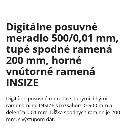
á
j
s
Digitálne posuvné
ť
meradlo 500/0,01 mm,
?
tupé spodné ramená
200 mm, horné
vnútorné ramená
HĽADAŤ
INSIZE
O
Digitálne posuvné meradlo s tupými dlhými
d
ramenami od INSIZE s rozsahom 0-500 mm a
p
delením 0,01 mm. Dĺžka spodných ramien je 200
o
mm, s výstupom dát.
r
ú