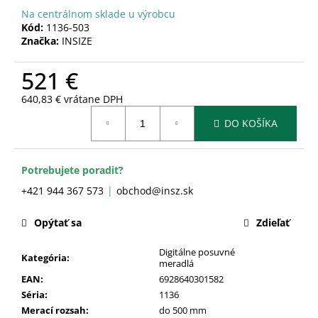
č
Na centrálnom sklade u výrobcu
a
Kód:
1136-503
m
Značka:
INSIZE
e
521 €
640,83 € vrátane DPH
Jednotková
DO KOŠÍKA
cena:
Potrebujete poradiť?
+421 944 367 573
obchod@insz.sk
Opýtať sa
Zdieľať
Digitálne posuvné
Kategória
:
meradlá
EAN
:
6928640301582
Séria
:
1136
Merací rozsah
:
do 500 mm