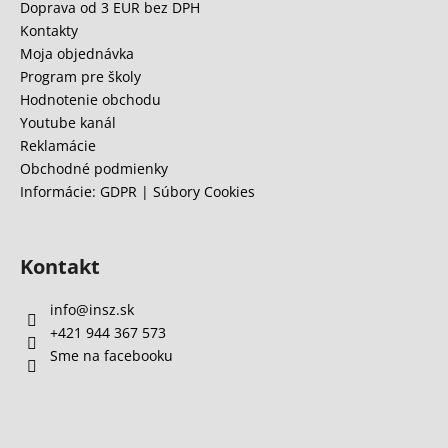
ä
Doprava od 3 EUR bez DPH
t
Kontakty
i
Moja objednávka
e
Program pre školy
Hodnotenie obchodu
Youtube kanál
Reklamácie
Obchodné podmienky
Informácie: GDPR | Súbory Cookies
Kontakt
info
@
insz.sk
+421 944 367 573
Sme na facebooku