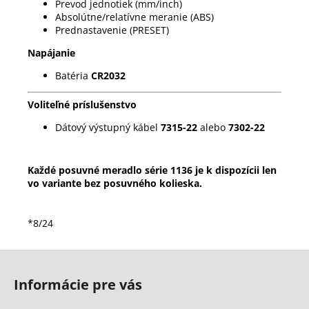
Prevod jednotiek (mm/inch)
Absolútne/relatívne meranie (ABS)
Prednastavenie (PRESET)
Napájanie
Batéria
CR2032
Voliteľné príslušenstvo
Dátový výstupný kábel
7315-22
alebo
7302-22
Každé posuvné meradlo série 1136 je k dispozícii len
vo variante bez posuvného kolieska.
*8/24
Z
á
Informácie pre vás
p